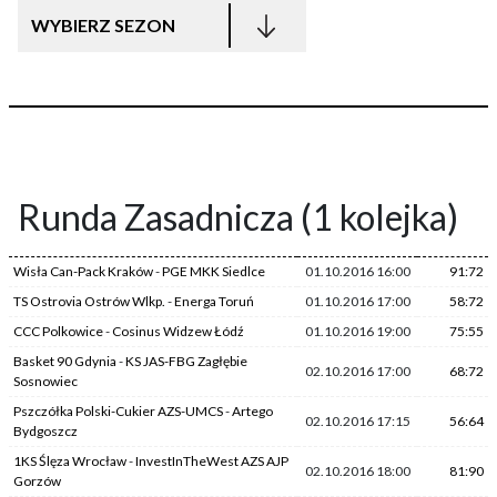
WYBIERZ SEZON
Runda Zasadnicza (1 kolejka)
Wisła Can-Pack Kraków
-
PGE MKK Siedlce
01.10.2016 16:00
91:72
TS Ostrovia Ostrów Wlkp.
-
Energa Toruń
01.10.2016 17:00
58:72
CCC Polkowice
-
Cosinus Widzew Łódź
01.10.2016 19:00
75:55
Basket 90 Gdynia
-
KS JAS-FBG Zagłębie
02.10.2016 17:00
68:72
Sosnowiec
Pszczółka Polski-Cukier AZS-UMCS
-
Artego
02.10.2016 17:15
56:64
Bydgoszcz
1KS Ślęza Wrocław
-
InvestInTheWest AZS AJP
02.10.2016 18:00
81:90
Gorzów