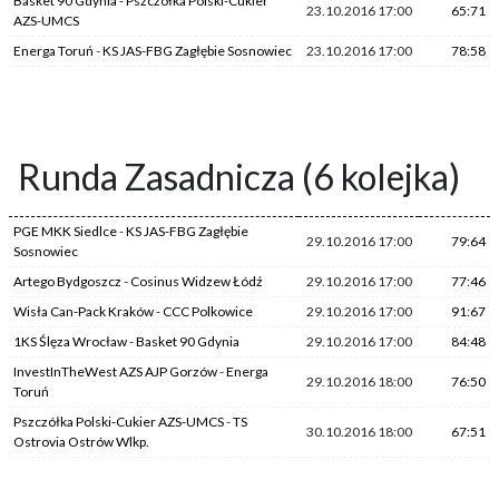
Basket 90 Gdynia
-
Pszczółka Polski-Cukier
23.10.2016 17:00
65:71
AZS-UMCS
Energa Toruń
-
KS JAS-FBG Zagłębie Sosnowiec
23.10.2016 17:00
78:58
Runda Zasadnicza (6 kolejka)
PGE MKK Siedlce
-
KS JAS-FBG Zagłębie
29.10.2016 17:00
79:64
Sosnowiec
Artego Bydgoszcz
-
Cosinus Widzew Łódź
29.10.2016 17:00
77:46
Wisła Can-Pack Kraków
-
CCC Polkowice
29.10.2016 17:00
91:67
1KS Ślęza Wrocław
-
Basket 90 Gdynia
29.10.2016 17:00
84:48
InvestInTheWest AZS AJP Gorzów
-
Energa
29.10.2016 18:00
76:50
Toruń
Pszczółka Polski-Cukier AZS-UMCS
-
TS
30.10.2016 18:00
67:51
Ostrovia Ostrów Wlkp.