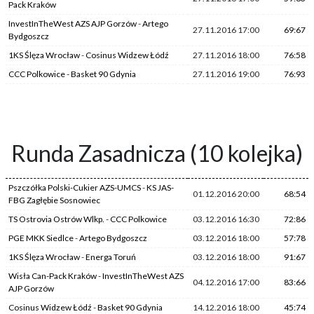
Pack Kraków
InvestInTheWest AZS AJP Gorzów
-
Artego
27.11.2016 17:00
69:67
Bydgoszcz
1KS Ślęza Wrocław
-
Cosinus Widzew Łódź
27.11.2016 18:00
76:58
CCC Polkowice
-
Basket 90 Gdynia
27.11.2016 19:00
76:93
Runda Zasadnicza (10 kolejka)
Pszczółka Polski-Cukier AZS-UMCS
-
KS JAS-
01.12.2016 20:00
68:54
FBG Zagłębie Sosnowiec
TS Ostrovia Ostrów Wlkp.
-
CCC Polkowice
03.12.2016 16:30
72:86
PGE MKK Siedlce
-
Artego Bydgoszcz
03.12.2016 18:00
57:78
1KS Ślęza Wrocław
-
Energa Toruń
03.12.2016 18:00
91:67
Wisła Can-Pack Kraków
-
InvestInTheWest AZS
04.12.2016 17:00
83:66
AJP Gorzów
Cosinus Widzew Łódź
-
Basket 90 Gdynia
14.12.2016 18:00
45:74