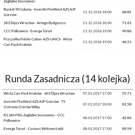
Zagłębie Sosnowiec
Basket 90 Gdynia
-
InvestInTheWest AZS AJP
21.12.2016 18:00
68:85
Gorzów
1KS Ślęza Wrocław
-
Artego Bydgoszcz
21.12.2016 18:00
71:61
CCC Polkowice
-
Energa Toruń
21.12.2016 19:00
90:86
Pszczółka Polski-Cukier AZS-UMCS
-
Wisła
21.12.2016 19:00
46:51
Can-Pack Kraków
Runda Zasadnicza (14 kolejka)
Wisła Can-Pack Kraków
-
1KS Ślęza Wrocław
07.01.2017 17:00
55:71
InvestInTheWest AZS AJP Gorzów
-
TS
07.01.2017 18:00
81:58
Ostrovia Ostrów Wlkp.
KS JAS-FBG Zagłębie Sosnowiec
-
CCC
08.01.2017 17:00
42:86
Polkowice
Energa Toruń
-
Cosinus Widzew Łódź
08.01.2017 17:00
89:59