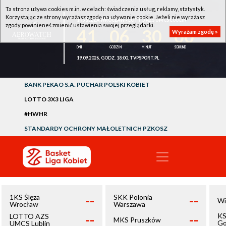
Ta strona używa cookies m.in. w celach: świadczenia usług, reklamy, statystyk.
Korzystając ze strony wyrażasz zgodę na używanie cookie. Jeżeli nie wyrażasz
1KS ŚLĘZA WROCŁAW - LOTTO AZS UMCS LUBLIN
zgody powinieneś zmienić ustawienia swojej przeglądarki.
41
06
30
00
Wyrażam zgodę »
19.09.2026, GODZ. 18:00, TVPSPORT.PL
BANK PEKAO S.A. PUCHAR POLSKI KOBIET
LOTTO 3X3 LIGA
#HWHR
STANDARDY OCHRONY MAŁOLETNICH PZKOSZ
--
--
1KS Ślęza
SKK Polonia
Wi
Wrocław
Warszawa
--
--
KS
LOTTO AZS
MKS Pruszków
Go
UMCS Lublin