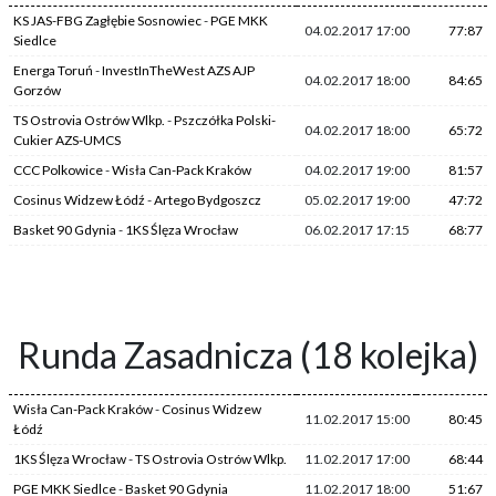
KS JAS-FBG Zagłębie Sosnowiec
-
PGE MKK
04.02.2017 17:00
77:87
Siedlce
Energa Toruń
-
InvestInTheWest AZS AJP
04.02.2017 18:00
84:65
Gorzów
TS Ostrovia Ostrów Wlkp.
-
Pszczółka Polski-
04.02.2017 18:00
65:72
Cukier AZS-UMCS
CCC Polkowice
-
Wisła Can-Pack Kraków
04.02.2017 19:00
81:57
Cosinus Widzew Łódź
-
Artego Bydgoszcz
05.02.2017 19:00
47:72
Basket 90 Gdynia
-
1KS Ślęza Wrocław
06.02.2017 17:15
68:77
Runda Zasadnicza (18 kolejka)
Wisła Can-Pack Kraków
-
Cosinus Widzew
11.02.2017 15:00
80:45
Łódź
1KS Ślęza Wrocław
-
TS Ostrovia Ostrów Wlkp.
11.02.2017 17:00
68:44
PGE MKK Siedlce
-
Basket 90 Gdynia
11.02.2017 18:00
51:67