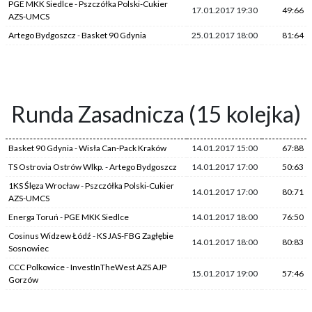
PGE MKK Siedlce
-
Pszczółka Polski-Cukier
17.01.2017 19:30
49:66
AZS-UMCS
Artego Bydgoszcz
-
Basket 90 Gdynia
25.01.2017 18:00
81:64
Runda Zasadnicza (15 kolejka)
Basket 90 Gdynia
-
Wisła Can-Pack Kraków
14.01.2017 15:00
67:88
TS Ostrovia Ostrów Wlkp.
-
Artego Bydgoszcz
14.01.2017 17:00
50:63
1KS Ślęza Wrocław
-
Pszczółka Polski-Cukier
14.01.2017 17:00
80:71
AZS-UMCS
Energa Toruń
-
PGE MKK Siedlce
14.01.2017 18:00
76:50
Cosinus Widzew Łódź
-
KS JAS-FBG Zagłębie
14.01.2017 18:00
80:83
Sosnowiec
CCC Polkowice
-
InvestInTheWest AZS AJP
15.01.2017 19:00
57:46
Gorzów