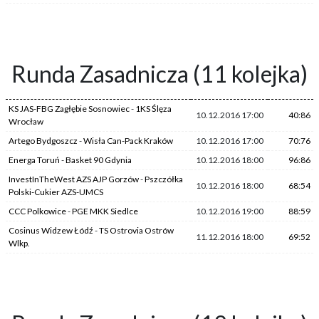
Runda Zasadnicza (11 kolejka)
KS JAS-FBG Zagłębie Sosnowiec
-
1KS Ślęza
10.12.2016 17:00
40:86
Wrocław
Artego Bydgoszcz
-
Wisła Can-Pack Kraków
10.12.2016 17:00
70:76
Energa Toruń
-
Basket 90 Gdynia
10.12.2016 18:00
96:86
InvestInTheWest AZS AJP Gorzów
-
Pszczółka
10.12.2016 18:00
68:54
Polski-Cukier AZS-UMCS
CCC Polkowice
-
PGE MKK Siedlce
10.12.2016 19:00
88:59
Cosinus Widzew Łódź
-
TS Ostrovia Ostrów
11.12.2016 18:00
69:52
Wlkp.