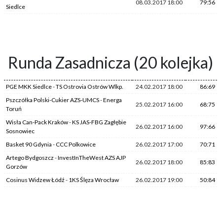
08.03.2017 18:00
79:56
Siedlce
Runda Zasadnicza (20 kolejka)
PGE MKK Siedlce
-
TS Ostrovia Ostrów Wlkp.
24.02.2017 18:00
86:69
Pszczółka Polski-Cukier AZS-UMCS
-
Energa
25.02.2017 16:00
68:75
Toruń
Wisła Can-Pack Kraków
-
KS JAS-FBG Zagłębie
26.02.2017 16:00
97:66
Sosnowiec
Basket 90 Gdynia
-
CCC Polkowice
26.02.2017 17:00
70:71
Artego Bydgoszcz
-
InvestInTheWest AZS AJP
26.02.2017 18:00
85:83
Gorzów
Cosinus Widzew Łódź
-
1KS Ślęza Wrocław
26.02.2017 19:00
50:84