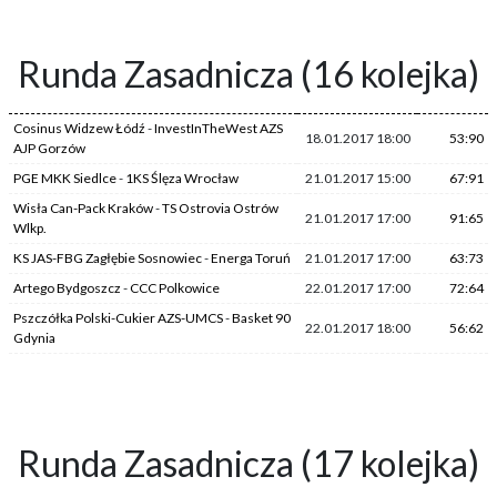
Runda Zasadnicza (16 kolejka)
Cosinus Widzew Łódź
-
InvestInTheWest AZS
18.01.2017 18:00
53:90
AJP Gorzów
PGE MKK Siedlce
-
1KS Ślęza Wrocław
21.01.2017 15:00
67:91
Wisła Can-Pack Kraków
-
TS Ostrovia Ostrów
21.01.2017 17:00
91:65
Wlkp.
KS JAS-FBG Zagłębie Sosnowiec
-
Energa Toruń
21.01.2017 17:00
63:73
Artego Bydgoszcz
-
CCC Polkowice
22.01.2017 17:00
72:64
Pszczółka Polski-Cukier AZS-UMCS
-
Basket 90
22.01.2017 18:00
56:62
Gdynia
Runda Zasadnicza (17 kolejka)