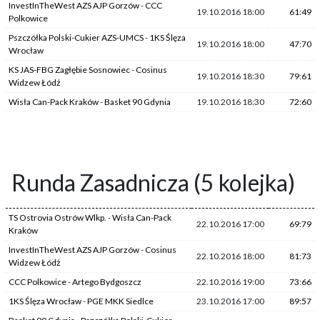
InvestInTheWest AZS AJP Gorzów
-
CCC
19.10.2016 18:00
61:49
Polkowice
Pszczółka Polski-Cukier AZS-UMCS
-
1KS Ślęza
19.10.2016 18:00
47:70
Wrocław
KS JAS-FBG Zagłębie Sosnowiec
-
Cosinus
19.10.2016 18:30
79:61
Widzew Łódź
Wisła Can-Pack Kraków
-
Basket 90 Gdynia
19.10.2016 18:30
72:60
Runda Zasadnicza (5 kolejka)
TS Ostrovia Ostrów Wlkp.
-
Wisła Can-Pack
22.10.2016 17:00
69:79
Kraków
InvestInTheWest AZS AJP Gorzów
-
Cosinus
22.10.2016 18:00
81:73
Widzew Łódź
CCC Polkowice
-
Artego Bydgoszcz
22.10.2016 19:00
73:66
1KS Ślęza Wrocław
-
PGE MKK Siedlce
23.10.2016 17:00
89:57