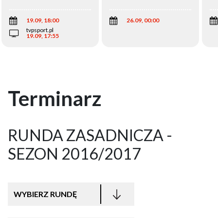
Wi
19.09, 18:00
26.09, 00:00
tvpsport.pl
19.09, 17:55
Terminarz
RUNDA ZASADNICZA -
SEZON 2016/2017
WYBIERZ RUNDĘ