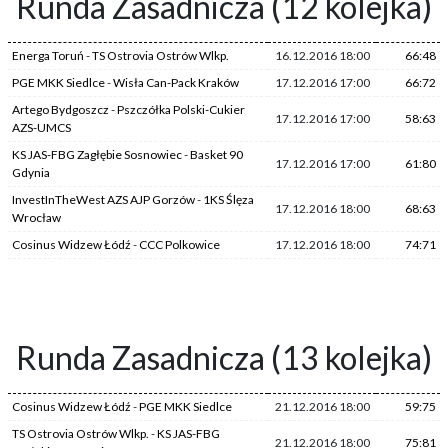
Runda Zasadnicza (12 kolejka)
Energa Toruń
-
TS Ostrovia Ostrów Wlkp.
16.12.2016 18:00
66:48
PGE MKK Siedlce
-
Wisła Can-Pack Kraków
17.12.2016 17:00
66:72
Artego Bydgoszcz
-
Pszczółka Polski-Cukier
17.12.2016 17:00
58:63
AZS-UMCS
KS JAS-FBG Zagłębie Sosnowiec
-
Basket 90
17.12.2016 17:00
61:80
Gdynia
InvestInTheWest AZS AJP Gorzów
-
1KS Ślęza
17.12.2016 18:00
68:63
Wrocław
Cosinus Widzew Łódź
-
CCC Polkowice
17.12.2016 18:00
74:71
Runda Zasadnicza (13 kolejka)
Cosinus Widzew Łódź
-
PGE MKK Siedlce
21.12.2016 18:00
59:75
TS Ostrovia Ostrów Wlkp.
-
KS JAS-FBG
21.12.2016 18:00
75:81