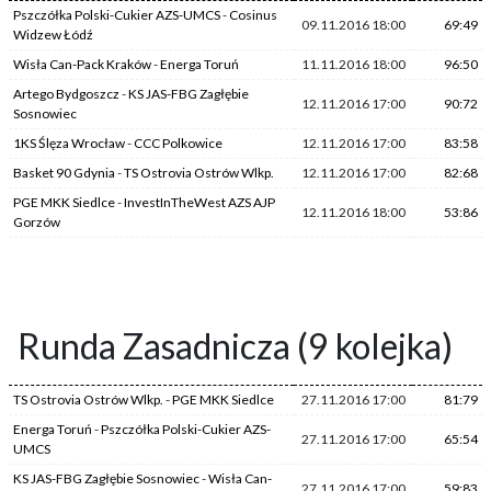
Pszczółka Polski-Cukier AZS-UMCS
-
Cosinus
09.11.2016 18:00
69:49
Widzew Łódź
Wisła Can-Pack Kraków
-
Energa Toruń
11.11.2016 18:00
96:50
Artego Bydgoszcz
-
KS JAS-FBG Zagłębie
12.11.2016 17:00
90:72
Sosnowiec
1KS Ślęza Wrocław
-
CCC Polkowice
12.11.2016 17:00
83:58
Basket 90 Gdynia
-
TS Ostrovia Ostrów Wlkp.
12.11.2016 17:00
82:68
PGE MKK Siedlce
-
InvestInTheWest AZS AJP
12.11.2016 18:00
53:86
Gorzów
Runda Zasadnicza (9 kolejka)
TS Ostrovia Ostrów Wlkp.
-
PGE MKK Siedlce
27.11.2016 17:00
81:79
Energa Toruń
-
Pszczółka Polski-Cukier AZS-
27.11.2016 17:00
65:54
UMCS
KS JAS-FBG Zagłębie Sosnowiec
-
Wisła Can-
27.11.2016 17:00
59:83