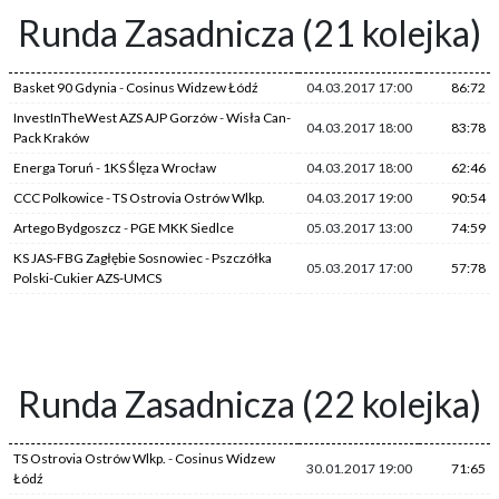
Runda Zasadnicza (21 kolejka)
Basket 90 Gdynia
-
Cosinus Widzew Łódź
04.03.2017 17:00
86:72
InvestInTheWest AZS AJP Gorzów
-
Wisła Can-
04.03.2017 18:00
83:78
Pack Kraków
Energa Toruń
-
1KS Ślęza Wrocław
04.03.2017 18:00
62:46
CCC Polkowice
-
TS Ostrovia Ostrów Wlkp.
04.03.2017 19:00
90:54
Artego Bydgoszcz
-
PGE MKK Siedlce
05.03.2017 13:00
74:59
KS JAS-FBG Zagłębie Sosnowiec
-
Pszczółka
05.03.2017 17:00
57:78
Polski-Cukier AZS-UMCS
Runda Zasadnicza (22 kolejka)
TS Ostrovia Ostrów Wlkp.
-
Cosinus Widzew
30.01.2017 19:00
71:65
Łódź