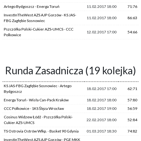
Artego Bydgoszcz
-
Energa Toruń
11.02.2017 18:00
71:76
InvestInTheWest AZS AJP Gorzów
-
KS JAS-
11.02.2017 18:00
86:63
FBG Zagłębie Sosnowiec
Pszczółka Polski-Cukier AZS-UMCS
-
CCC
12.02.2017 17:00
54:66
Polkowice
Runda Zasadnicza (19 kolejka)
KS JAS-FBG Zagłębie Sosnowiec
-
Artego
18.02.2017 17:00
62:71
Bydgoszcz
Energa Toruń
-
Wisła Can-Pack Kraków
18.02.2017 18:00
57:80
CCC Polkowice
-
1KS Ślęza Wrocław
18.02.2017 19:00
56:59
Cosinus Widzew Łódź
-
Pszczółka Polski-
22.02.2017 18:00
52:84
Cukier AZS-UMCS
TS Ostrovia Ostrów Wlkp.
-
Basket 90 Gdynia
01.03.2017 18:30
74:82
InvestInTheWest AZS AJP Gorzów
-
PGE MKK