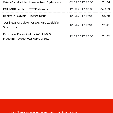
Wisła Can-Pack Kraków
-
Artego Bydgoszcz
02.03.2017 18:00
71:64
PGE MKK Siedlce
-
CCC Polkowice
12.03.2017 18:00
66:103
Basket 90 Gdynia
-
Energa Toruń
12.03.2017 18:00
56:78
1KS Ślęza Wrocław
-
KS JAS-FBG Zagłębie
12.03.2017 18:00
91:51
Sosnowiec
Pszczółka Polski-Cukier AZS-UMCS
-
12.03.2017 18:00
71:62
InvestInTheWest AZS AJP Gorzów
ZNAJDŹ NAS W MEDIACH SPOŁECZNOŚCIOWYCH