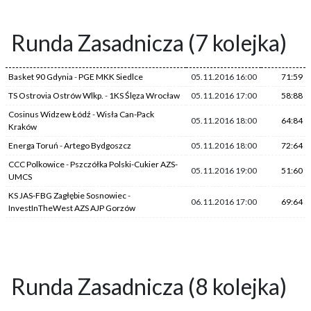
Runda Zasadnicza (7 kolejka)
Basket 90 Gdynia
-
PGE MKK Siedlce
05.11.2016 16:00
71:59
TS Ostrovia Ostrów Wlkp.
-
1KS Ślęza Wrocław
05.11.2016 17:00
58:88
Cosinus Widzew Łódź
-
Wisła Can-Pack
05.11.2016 18:00
64:84
Kraków
Energa Toruń
-
Artego Bydgoszcz
05.11.2016 18:00
72:64
CCC Polkowice
-
Pszczółka Polski-Cukier AZS-
05.11.2016 19:00
51:60
UMCS
KS JAS-FBG Zagłębie Sosnowiec
-
06.11.2016 17:00
69:64
InvestInTheWest AZS AJP Gorzów
Runda Zasadnicza (8 kolejka)