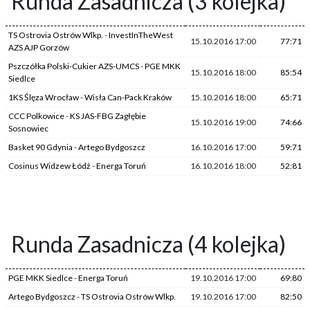
Runda Zasadnicza (3 kolejka)
TS Ostrovia Ostrów Wlkp.
-
InvestInTheWest
15.10.2016 17:00
77:71
AZS AJP Gorzów
Pszczółka Polski-Cukier AZS-UMCS
-
PGE MKK
15.10.2016 18:00
85:54
Siedlce
1KS Ślęza Wrocław
-
Wisła Can-Pack Kraków
15.10.2016 18:00
65:71
CCC Polkowice
-
KS JAS-FBG Zagłębie
15.10.2016 19:00
74:66
Sosnowiec
Basket 90 Gdynia
-
Artego Bydgoszcz
16.10.2016 17:00
59:71
Cosinus Widzew Łódź
-
Energa Toruń
16.10.2016 18:00
52:81
Runda Zasadnicza (4 kolejka)
PGE MKK Siedlce
-
Energa Toruń
19.10.2016 17:00
69:80
Artego Bydgoszcz
-
TS Ostrovia Ostrów Wlkp.
19.10.2016 17:00
82:50