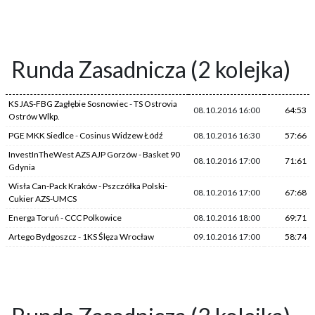
Runda Zasadnicza (2 kolejka)
KS JAS-FBG Zagłębie Sosnowiec
-
TS Ostrovia
08.10.2016 16:00
64:53
Ostrów Wlkp.
PGE MKK Siedlce
-
Cosinus Widzew Łódź
08.10.2016 16:30
57:66
InvestInTheWest AZS AJP Gorzów
-
Basket 90
08.10.2016 17:00
71:61
Gdynia
Wisła Can-Pack Kraków
-
Pszczółka Polski-
08.10.2016 17:00
67:68
Cukier AZS-UMCS
Energa Toruń
-
CCC Polkowice
08.10.2016 18:00
69:71
Artego Bydgoszcz
-
1KS Ślęza Wrocław
09.10.2016 17:00
58:74