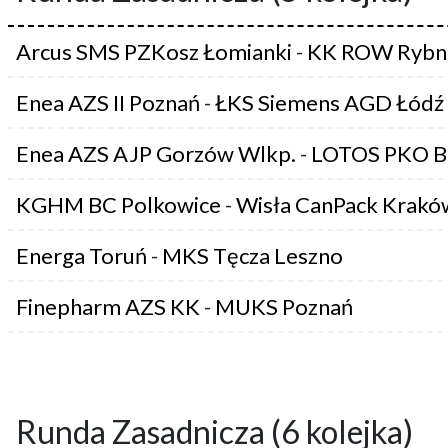
Arcus SMS PZKosz Łomianki
-
KK ROW Rybn
Enea AZS II Poznań
-
ŁKS Siemens AGD Łódź
Enea AZS AJP Gorzów Wlkp.
-
LOTOS PKO B
KGHM BC Polkowice
-
Wisła CanPack Krakó
Energa Toruń
-
MKS Tęcza Leszno
Finepharm AZS KK
-
MUKS Poznań
Runda Zasadnicza (6 kolejka)