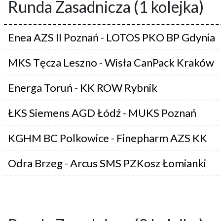
Runda Zasadnicza (1 kolejka)
Enea AZS II Poznań
-
LOTOS PKO BP Gdynia
MKS Tęcza Leszno
-
Wisła CanPack Kraków
Energa Toruń
-
KK ROW Rybnik
ŁKS Siemens AGD Łódź
-
MUKS Poznań
KGHM BC Polkowice
-
Finepharm AZS KK
Odra Brzeg
-
Arcus SMS PZKosz Łomianki