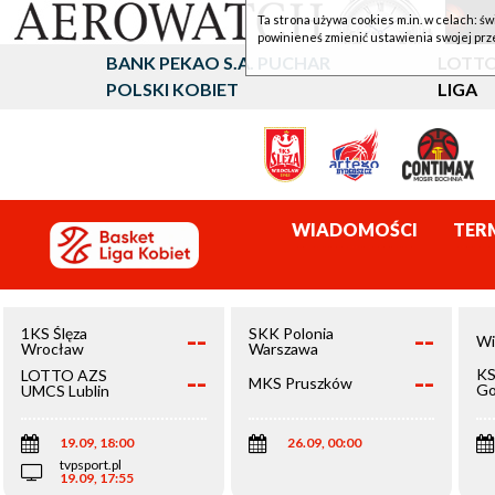
Ta strona używa cookies m.in. w celach: św
powinieneś zmienić ustawienia swojej prz
BANK PEKAO S.A. PUCHAR
LOTTO
POLSKI KOBIET
LIGA
WIADOMOŚCI
TER
--
--
1KS Ślęza
SKK Polonia
Wi
Wrocław
Warszawa
--
--
KS
LOTTO AZS
MKS Pruszków
Go
UMCS Lublin
Wi
19.09, 18:00
26.09, 00:00
tvpsport.pl
19.09, 17:55