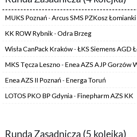
MUKS Poznań
-
Arcus SMS PZKosz Łomianki
KK ROW Rybnik
-
Odra Brzeg
Wisła CanPack Kraków
-
ŁKS Siemens AGD Ł
MKS Tęcza Leszno
-
Enea AZS AJP Gorzów W
Enea AZS II Poznań
-
Energa Toruń
LOTOS PKO BP Gdynia
-
Finepharm AZS KK
Runda Zasadnicza (5 kolejka)