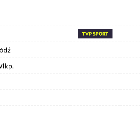
ódź
lkp.