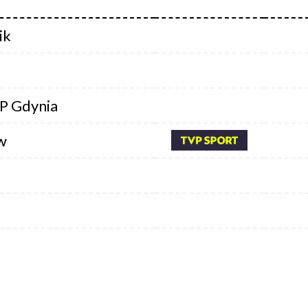
ik
P Gdynia
w