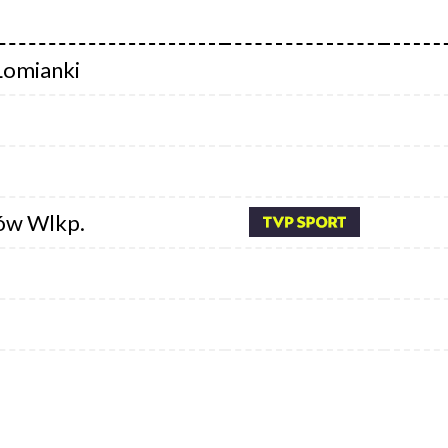
Łomianki
ów Wlkp.