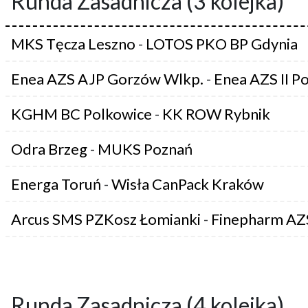
Runda Zasadnicza (3 kolejka)
MKS Tęcza Leszno
-
LOTOS PKO BP Gdynia
Enea AZS AJP Gorzów Wlkp.
-
Enea AZS II P
KGHM BC Polkowice
-
KK ROW Rybnik
Odra Brzeg
-
MUKS Poznań
Energa Toruń
-
Wisła CanPack Kraków
Arcus SMS PZKosz Łomianki
-
Finepharm AZ
Runda Zasadnicza (4 kolejka)