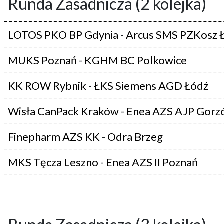
Runda Zasadnicza (2 kolejka)
LOTOS PKO BP Gdynia
-
Arcus SMS PZKosz 
MUKS Poznań
-
KGHM BC Polkowice
KK ROW Rybnik
-
ŁKS Siemens AGD Łódź
Wisła CanPack Kraków
-
Enea AZS AJP Gorz
Finepharm AZS KK
-
Odra Brzeg
MKS Tęcza Leszno
-
Enea AZS II Poznań