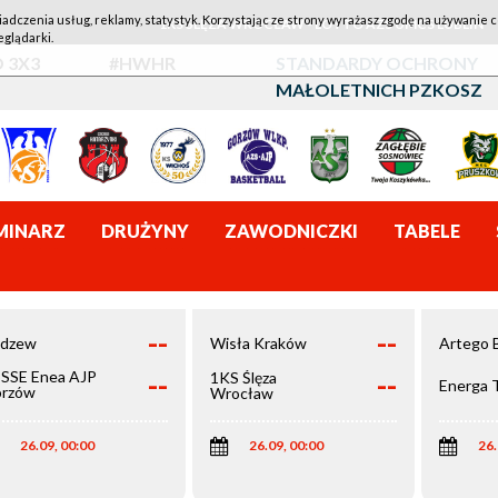
iadczenia usług, reklamy, statystyk. Korzystając ze strony wyrażasz zgodę na używanie c
1KS ŚLĘZA WROCŁAW - LOTTO AZS UMCS LUBLIN
eglądarki.
 3X3
#HWHR
STANDARDY OCHRONY
MAŁOLETNICH PZKOSZ
MINARZ
DRUŻYNY
ZAWODNICZKI
TABELE
--
--
dzew
Wisła Kraków
Artego 
--
--
SSE Enea AJP
1KS Ślęza
Energa 
rzów
Wrocław
elkopolski
26.09, 00:00
26.09, 00:00
26.