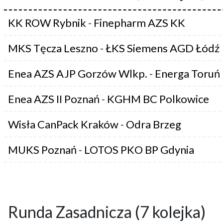
KK ROW Rybnik
-
Finepharm AZS KK
MKS Tęcza Leszno
-
ŁKS Siemens AGD Łódź
Enea AZS AJP Gorzów Wlkp.
-
Energa Toruń
Enea AZS II Poznań
-
KGHM BC Polkowice
Wisła CanPack Kraków
-
Odra Brzeg
MUKS Poznań
-
LOTOS PKO BP Gdynia
Runda Zasadnicza (7 kolejka)