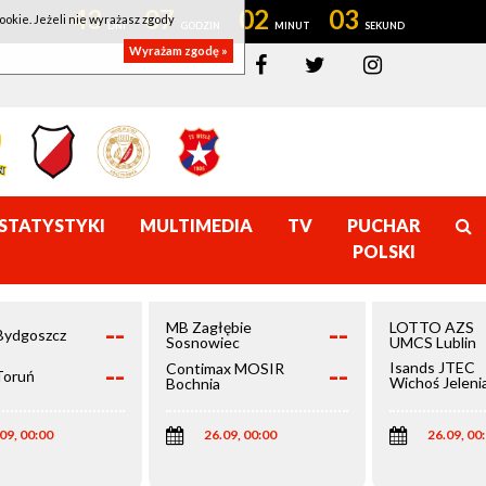
43
07
02
02
ookie. Jeżeli nie wyrażasz zgody
Wyrażam zgodę »
STATYSTYKI
MULTIMEDIA
TV
PUCHAR
POLSKI
--
--
MB Zagłębie
LOTTO AZS
Bydgoszcz
Sosnowiec
UMCS Lublin
--
--
Isands JTEC
Contimax MOSIR
Toruń
Wichoś Jeleni
Bochnia
Góra
09, 00:00
26.09, 00:00
26.09, 00