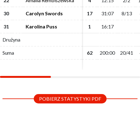
22
22
Amalia Rembiszewska
Amalia Rembiszewska
4
4
12:15
12:15
2/2
2/2
30
30
Carolyn Swords
Carolyn Swords
17
17
31:07
31:07
8/13
8/13
31
31
Karolina Puss
Karolina Puss
1
1
16:17
16:17
Drużyna
Drużyna
Suma
Suma
62
62
200:00
200:00
20/41
20/41
POBIERZ STATYSTYKI PDF