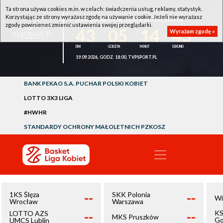
Ta strona używa cookies m.in. w celach: świadczenia usług, reklamy, statystyk.
Korzystając ze strony wyrażasz zgodę na używanie cookie. Jeżeli nie wyrażasz
1KS ŚLĘZA WROCŁAW - LOTTO AZS UMCS LUBLIN
zgody powinieneś zmienić ustawienia swojej przeglądarki.
43
05
14
43
Wyrażam zgodę »
19.09.2026, GODZ. 18:00, TVPSPORT.PL
BANK PEKAO S.A. PUCHAR POLSKI KOBIET
LOTTO 3X3 LIGA
#HWHR
STANDARDY OCHRONY MAŁOLETNICH PZKOSZ
--
--
1KS Ślęza
SKK Polonia
Wi
Wrocław
Warszawa
--
--
KS
LOTTO AZS
MKS Pruszków
Go
UMCS Lublin