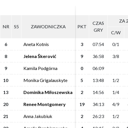
ZA 
ZA 
CZAS
CZAS
NR
NR
S5
S5
ZAWODNICZKA
ZAWODNICZKA
PKT
PKT
GRY
GRY
C/W
C/W
6
6
Aneta Kotnis
Aneta Kotnis
3
3
07:54
07:54
0/1
0/1
8
8
Jelena Škerović
Jelena Škerović
9
9
36:58
36:58
3/8
3/8
9
9
Kamila Podgórna
Kamila Podgórna
0
0
06:09
06:09
10
10
Monika Grigalauskyte
Monika Grigalauskyte
5
5
13:48
13:48
1/2
1/2
13
13
Dominika Miłoszewska
Dominika Miłoszewska
2
2
14:56
14:56
1/4
1/4
20
20
Renee Montgomery
Renee Montgomery
19
19
34:13
34:13
4/9
4/9
21
21
Anna Jakubiuk
Anna Jakubiuk
2
2
26:23
26:23
1/2
1/2