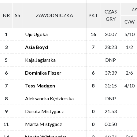
ZA
ZA
CZAS
CZAS
NR
NR
S5
S5
ZAWODNICZKA
ZAWODNICZKA
PKT
PKT
GRY
GRY
C/W
C/W
1
1
Uju Ugoka
Uju Ugoka
16
16
30:07
30:07
5/10
5/10
3
3
Asia Boyd
Asia Boyd
7
7
28:23
28:23
1/2
1/2
5
5
Kaja Jaglarska
Kaja Jaglarska
DNP
DNP
6
6
Dominika Fiszer
Dominika Fiszer
6
6
37:39
37:39
2/6
2/6
7
7
Tess Madgen
Tess Madgen
8
8
31:15
31:15
4/10
4/10
8
8
Aleksandra Kędzierska
Aleksandra Kędzierska
DNP
DNP
9
9
Dorota Mistygacz
Dorota Mistygacz
0
0
21:53
21:53
11
11
Marta Mistygacz
Marta Mistygacz
0
0
00:50
00:50
14
14
Marta Witkowska
Marta Witkowska
2
2
16:34
16:34
0/4
0/4