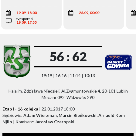
Wi
19.09, 18:00
26.09, 00:00
tvpsport.pl
19.09, 17:55
56 : 62
19:19 | 16:16 | 11:14 | 10:13
Hala im. Zdzisława Niedzieli, Al.Zygmuntowskie 4, 20-101 Lublin
Mecz nr 092, Widzowie: 290
Etap I - 16 kolejka
| 22.01.2017 18:00
Sędziowie:
Adam Wierzman, Marcin Bieńkowski, Arnauld Kom
Njilo
| Komisarz:
Jarosław Czeropski