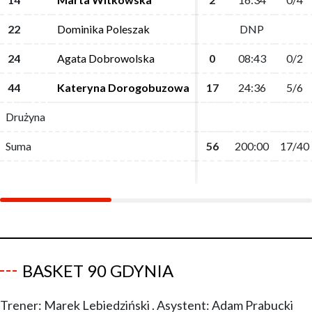
22
22
Dominika Poleszak
Dominika Poleszak
DNP
DNP
24
24
Agata Dobrowolska
Agata Dobrowolska
0
0
08:43
08:43
0/2
0/2
44
44
Kateryna Dorogobuzowa
Kateryna Dorogobuzowa
17
17
24:36
24:36
5/6
5/6
Drużyna
Drużyna
Suma
Suma
56
56
200:00
200:00
17/40
17/40
BASKET 90 GDYNIA
Trener: Marek Lebiedziński . Asystent: Adam Prabucki