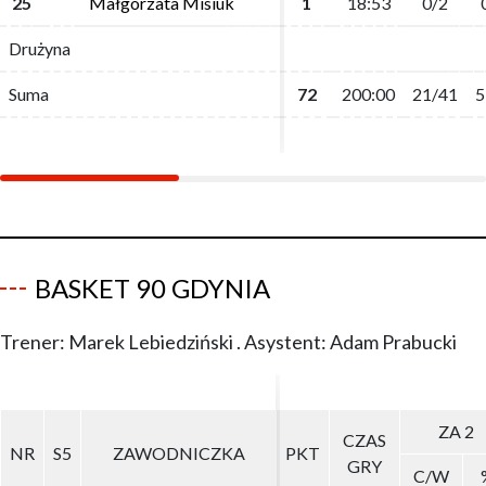
25
25
Małgorzata Misiuk
Małgorzata Misiuk
1
1
18:53
18:53
0/2
0/2
Drużyna
Drużyna
Suma
Suma
72
72
200:00
200:00
21/41
21/41
5
5
BASKET 90 GDYNIA
Trener: Marek Lebiedziński . Asystent: Adam Prabucki
ZA 2
ZA 2
CZAS
CZAS
NR
NR
S5
S5
ZAWODNICZKA
ZAWODNICZKA
PKT
PKT
GRY
GRY
C/W
C/W