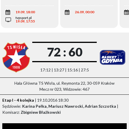
Wi
19.09, 18:00
26.09, 00:00
tvpsport.pl
19.09, 17:55
72 : 60
17:12 | 13:27 | 15:16 | 27:5
Hala Główna TS Wisła, ul. Reymonta 22, 30-059 Kraków
Mecz nr 023, Widzowie: 467
Etap I - 4 kolejka
| 19.10.2016 18:30
Sędziowie:
Karina Pełka, Mariusz Nawrocki, Adrian Szczotka
|
Komisarz:
Zbigniew Błażkowski