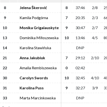
8
8
Jelena Škerović
Jelena Škerović
8
8
37:46
37:46
2/8
2/8
2
2
9
9
Kamila Podgórna
Kamila Podgórna
7
7
20:35
20:35
2/3
2/3
6
6
10
10
Monika Grigalauskyte
Monika Grigalauskyte
9
9
30:47
30:47
2/7
2/7
2
2
13
13
Dominika Miłoszewska
Dominika Miłoszewska
10
10
13:46
13:46
4/5
4/5
8
8
14
14
Karolina Stawińska
Karolina Stawińska
DNP
DNP
21
21
Anna Jakubiuk
Anna Jakubiuk
7
7
29:12
29:12
2/10
2/10
2
2
22
22
Amalia Rembiszewska
Amalia Rembiszewska
0
0
02:42
02:42
30
30
Carolyn Swords
Carolyn Swords
10
10
32:45
32:45
4/10
4/10
4
4
31
31
Karolina Puss
Karolina Puss
9
9
32:27
32:27
3/9
3/9
3
3
33
33
Marta Marcinkowska
Marta Marcinkowska
DNP
DNP