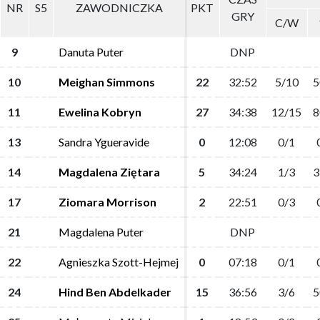
NR
NR
S5
S5
ZAWODNICZKA
ZAWODNICZKA
PKT
PKT
GRY
GRY
C/W
C/W
9
9
Danuta Puter
Danuta Puter
DNP
DNP
10
10
Meighan Simmons
Meighan Simmons
22
22
32:52
32:52
5/10
5/10
5
5
11
11
Ewelina Kobryn
Ewelina Kobryn
27
27
34:38
34:38
12/15
12/15
8
8
13
13
Sandra Ygueravide
Sandra Ygueravide
0
0
12:08
12:08
0/1
0/1
14
14
Magdalena Ziętara
Magdalena Ziętara
5
5
34:24
34:24
1/3
1/3
3
3
17
17
Ziomara Morrison
Ziomara Morrison
2
2
22:51
22:51
0/3
0/3
21
21
Magdalena Puter
Magdalena Puter
DNP
DNP
22
22
Agnieszka Szott-Hejmej
Agnieszka Szott-Hejmej
0
0
07:18
07:18
0/1
0/1
24
24
Hind Ben Abdelkader
Hind Ben Abdelkader
15
15
36:56
36:56
3/6
3/6
5
5