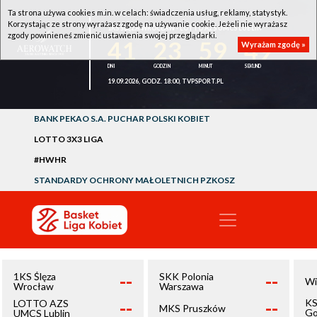
Ta strona używa cookies m.in. w celach: świadczenia usług, reklamy, statystyk.
Korzystając ze strony wyrażasz zgodę na używanie cookie. Jeżeli nie wyrażasz
1KS ŚLĘZA WROCŁAW - LOTTO AZS UMCS LUBLIN
zgody powinieneś zmienić ustawienia swojej przeglądarki.
41
23
59
48
Wyrażam zgodę »
19.09.2026, GODZ. 18:00, TVPSPORT.PL
BANK PEKAO S.A. PUCHAR POLSKI KOBIET
LOTTO 3X3 LIGA
#HWHR
STANDARDY OCHRONY MAŁOLETNICH PZKOSZ
--
--
1KS Ślęza
SKK Polonia
Wi
Wrocław
Warszawa
--
--
KS
LOTTO AZS
MKS Pruszków
Go
UMCS Lublin