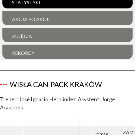
STATYSTYKI
AKCJA PO AKCJI
ZDJĘCIA
REKORDY
WISŁA CAN-PACK KRAKÓW
Trener: José Ignacio Hernández. Asystent: Jorge
Aragones
ZA 2
ZA 2
CZAS
CZAS