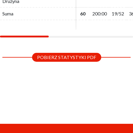
Drużyna
Drużyna
Suma
Suma
60
60
200:00
200:00
19/52
19/52
3
3
POBIERZ STATYSTYKI PDF