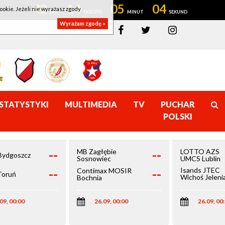
42
14
05
03
ookie. Jeżeli nie wyrażasz zgody
Wyrażam zgodę »
STATYSTYKI
MULTIMEDIA
TV
PUCHAR
POLSKI
--
--
MB Zagłębie
LOTTO AZS
Bydgoszcz
Sosnowiec
UMCS Lublin
--
--
Isands JTEC
Contimax MOSIR
Toruń
Wichoś Jeleni
Bochnia
Góra
09, 00:00
26.09, 00:00
26.09, 00