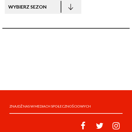
WYBIERZ SEZON
ZNAJDŹ NAS W MEDIACH SPOŁECZNOŚCIOWYCH