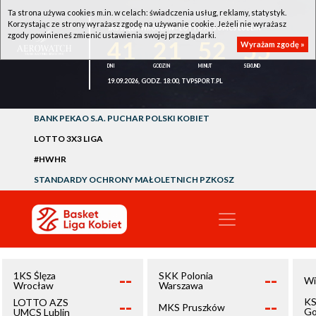
Ta strona używa cookies m.in. w celach: świadczenia usług, reklamy, statystyk.
Korzystając ze strony wyrażasz zgodę na używanie cookie. Jeżeli nie wyrażasz
1KS ŚLĘZA WROCŁAW - LOTTO AZS UMCS LUBLIN
zgody powinieneś zmienić ustawienia swojej przeglądarki.
41
21
52
55
Wyrażam zgodę »
19.09.2026, GODZ. 18:00, TVPSPORT.PL
BANK PEKAO S.A. PUCHAR POLSKI KOBIET
LOTTO 3X3 LIGA
#HWHR
STANDARDY OCHRONY MAŁOLETNICH PZKOSZ
--
--
1KS Ślęza
SKK Polonia
Wi
Wrocław
Warszawa
--
--
KS
LOTTO AZS
MKS Pruszków
Go
UMCS Lublin