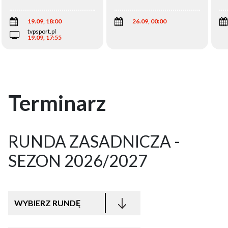
Wi
19.09, 18:00
26.09, 00:00
tvpsport.pl
19.09, 17:55
Terminarz
RUNDA ZASADNICZA -
SEZON 2026/2027
WYBIERZ RUNDĘ