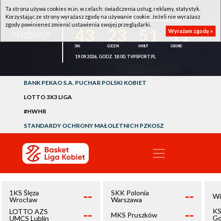
Ta strona używa cookies m.in. w celach: świadczenia usług, reklamy, statystyk.
Korzystając ze strony wyrażasz zgodę na używanie cookie. Jeżeli nie wyrażasz
1KS ŚLĘZA WROCŁAW - LOTTO AZS UMCS LUBLIN
zgody powinieneś zmienić ustawienia swojej przeglądarki.
43
23
51
11
Wyrażam zgodę »
19.09.2026, GODZ. 18:00, TVPSPORT.PL
BANK PEKAO S.A. PUCHAR POLSKI KOBIET
LOTTO 3X3 LIGA
#HWHR
STANDARDY OCHRONY MAŁOLETNICH PZKOSZ
--
--
1KS Ślęza
SKK Polonia
Wi
Wrocław
Warszawa
--
--
KS
LOTTO AZS
MKS Pruszków
Go
UMCS Lublin