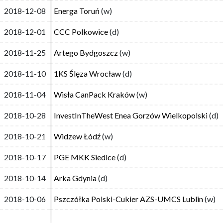
2018-12-08
2018-12-08
Energa Toruń
Energa Toruń
(w)
(w)
2018-12-01
2018-12-01
CCC Polkowice
CCC Polkowice
(d)
(d)
2018-11-25
2018-11-25
Artego Bydgoszcz
Artego Bydgoszcz
(w)
(w)
2018-11-10
2018-11-10
1KS Ślęza Wrocław
1KS Ślęza Wrocław
(d)
(d)
2018-11-04
2018-11-04
Wisła CanPack Kraków
Wisła CanPack Kraków
(w)
(w)
2018-10-28
2018-10-28
InvestInTheWest Enea Gorzów Wielkopolski
InvestInTheWest Enea Gorzów Wielkopolski
(d)
(d)
2018-10-21
2018-10-21
Widzew Łódź
Widzew Łódź
(w)
(w)
2018-10-17
2018-10-17
PGE MKK Siedlce
PGE MKK Siedlce
(d)
(d)
2018-10-14
2018-10-14
Arka Gdynia
Arka Gdynia
(d)
(d)
2018-10-06
2018-10-06
Pszczółka Polski-Cukier AZS-UMCS Lublin
Pszczółka Polski-Cukier AZS-UMCS Lublin
(w)
(w)