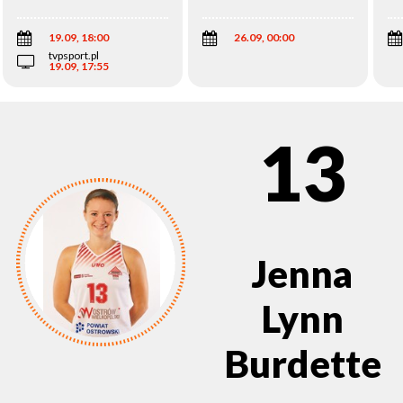
Wi
19.09, 18:00
26.09, 00:00
tvpsport.pl
19.09, 17:55
13
Jenna
Lynn
Burdette