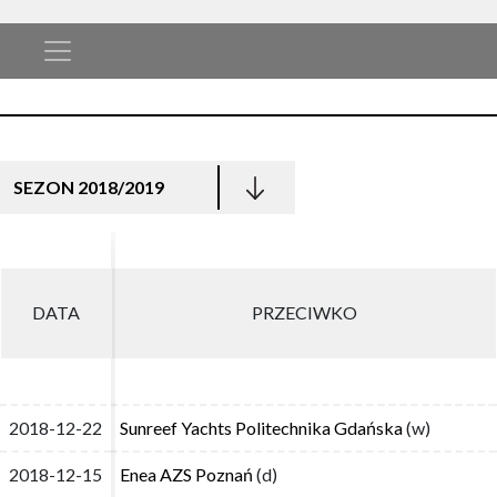
SEZON 2018/2019
DATA
DATA
PRZECIWKO
PRZECIWKO
2018-12-22
2018-12-22
Sunreef Yachts Politechnika Gdańska
Sunreef Yachts Politechnika Gdańska
(w)
(w)
2018-12-15
2018-12-15
Enea AZS Poznań
Enea AZS Poznań
(d)
(d)