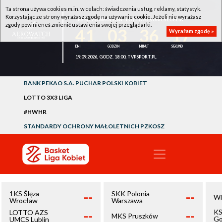
Ta strona używa cookies m.in. w celach: świadczenia usług, reklamy, statystyk.
Korzystając ze strony wyrażasz zgodę na używanie cookie. Jeżeli nie wyrażasz
1KS ŚLĘZA WROCŁAW - LOTTO AZS UMCS LUBLIN
zgody powinieneś zmienić ustawienia swojej przeglądarki.
41
03
36
16
Wyrażam zgodę »
19.09.2026, GODZ. 18:00, TVPSPORT.PL
BANK PEKAO S.A. PUCHAR POLSKI KOBIET
LOTTO 3X3 LIGA
#HWHR
STANDARDY OCHRONY MAŁOLETNICH PZKOSZ
--
--
1KS Ślęza
SKK Polonia
Wi
Wrocław
Warszawa
--
--
KS
LOTTO AZS
MKS Pruszków
Go
UMCS Lublin