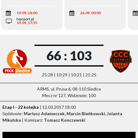
Wi
19.09, 18:00
26.09, 00:00
tvpsport.pl
19.09, 17:55
66 : 103
25:28 | 10:29 | 10:21 | 21:25
ARMS, ul. Prusa 6, 08-110 Siedlce
Mecz nr 127, Widzowie: 100
Etap I - 22 kolejka
| 12.03.2017 18:00
Sędziowie:
Mariusz Adameczek, Marcin Bieńkowski, Jolanta
Mikulska
| Komisarz:
Tomasz Konczewski