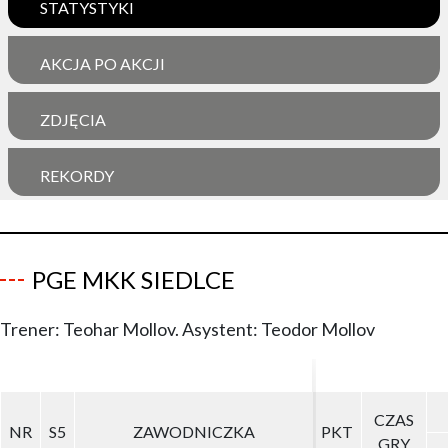
STATYSTYKI
AKCJA PO AKCJI
ZDJĘCIA
REKORDY
PGE MKK SIEDLCE
Trener: Teohar Mollov. Asystent: Teodor Mollov
CZAS
CZAS
NR
NR
S5
S5
ZAWODNICZKA
ZAWODNICZKA
PKT
PKT
GRY
GRY