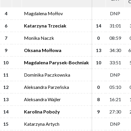
4
4
Magdalena Mołłov
Magdalena Mołłov
DNP
DNP
6
6
Katarzyna Trzeciak
Katarzyna Trzeciak
14
14
31:01
31:01
7
7
Monika Naczk
Monika Naczk
0
0
08:59
08:59
9
9
Oksana Mołłowa
Oksana Mołłowa
13
13
34:30
34:30
6
6
10
10
Magdalena Parysek-Bochniak
Magdalena Parysek-Bochniak
10
10
33:51
33:51
11
11
Dominika Paczkowska
Dominika Paczkowska
DNP
DNP
12
12
Aleksandra Parzeńska
Aleksandra Parzeńska
0
0
05:10
05:10
13
13
Aleksandra Wajler
Aleksandra Wajler
8
8
16:21
16:21
14
14
Karolina Poboży
Karolina Poboży
9
9
27:30
27:30
15
15
Katarzyna Artych
Katarzyna Artych
DNP
DNP