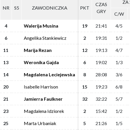
ZA 
ZA 
CZAS
CZAS
NR
NR
S5
S5
ZAWODNICZKA
ZAWODNICZKA
PKT
PKT
GRY
GRY
C/W
C/W
4
4
Walerija Musina
Walerija Musina
19
19
21:41
21:41
4/5
4/5
6
6
Angelika Stankiewicz
Angelika Stankiewicz
2
2
19:31
19:31
1/2
1/2
11
11
Marija Rezan
Marija Rezan
12
12
19:13
19:13
4/7
4/7
13
13
Weronika Gajda
Weronika Gajda
6
6
19:02
19:02
1/3
1/3
14
14
Magdalena Leciejewska
Magdalena Leciejewska
8
8
28:08
28:08
3/6
3/6
20
20
Isabelle Harrison
Isabelle Harrison
15
15
19:23
19:23
6/8
6/8
21
21
Jamierra Faulkner
Jamierra Faulkner
32
32
32:22
32:22
5/7
5/7
23
23
Magdalena Idziorek
Magdalena Idziorek
2
2
15:42
15:42
1/2
1/2
25
25
Marta Urbaniak
Marta Urbaniak
5
5
21:26
21:26
1/5
1/5