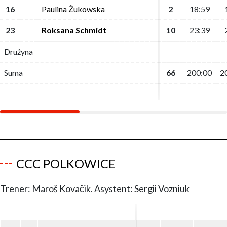
16
16
Paulina Żukowska
Paulina Żukowska
2
2
18:59
18:59
23
23
Roksana Schmidt
Roksana Schmidt
10
10
23:39
23:39
Drużyna
Drużyna
Suma
Suma
66
66
200:00
200:00
2
2
CCC POLKOWICE
Trener: Maroš Kovačik. Asystent: Sergii Vozniuk