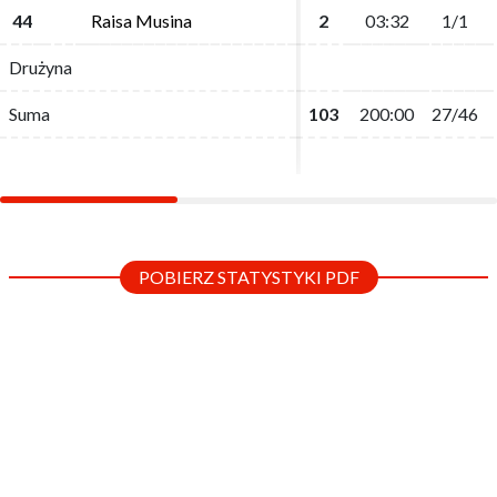
44
44
Raisa Musina
Raisa Musina
2
2
03:32
03:32
1/1
1/1
Drużyna
Drużyna
Suma
Suma
103
103
200:00
200:00
27/46
27/46
POBIERZ STATYSTYKI PDF