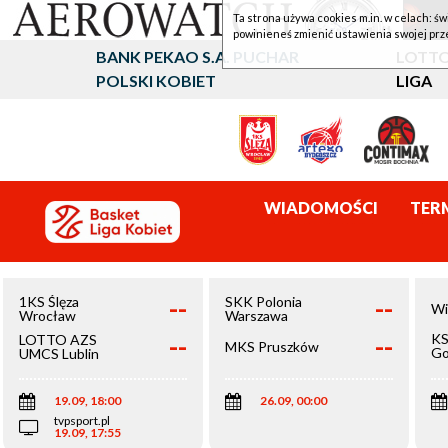
Ta strona używa cookies m.in. w celach: św
powinieneś zmienić ustawienia swojej prz
BANK PEKAO S.A. PUCHAR
LOTTO
POLSKI KOBIET
LIGA
WIADOMOŚCI
TER
--
--
1KS Ślęza
SKK Polonia
Wi
Wrocław
Warszawa
--
--
KS
LOTTO AZS
MKS Pruszków
Go
UMCS Lublin
Wi
19.09, 18:00
26.09, 00:00
tvpsport.pl
19.09, 17:55