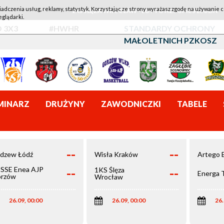
iadczenia usług, reklamy, statystyk. Korzystając ze strony wyrażasz zgodę na używanie c
1KS ŚLĘZA WROCŁAW - LOTTO AZS UMCS LUBLIN
eglądarki.
 3X3
#HWHR
STANDARDY OCHRONY
MAŁOLETNICH PZKOSZ
MINARZ
DRUŻYNY
ZAWODNICZKI
TABELE
--
--
dzew Łódź
Wisła Kraków
Artego 
--
--
SSE Enea AJP
1KS Ślęza
Energa 
rzów
Wrocław
elkopolski
26.09, 00:00
26.09, 00:00
26.