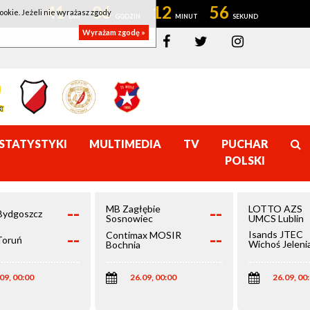
41
06
12
56
ookie. Jeżeli nie wyrażasz zgody
Wyrażam zgodę »
STATYSTYKI
MULTIMEDIA
TV
PUCHAR
POLSKI
--
--
MB Zagłębie
LOTTO AZS
Bydgoszcz
Sosnowiec
UMCS Lublin
--
--
Isands JTEC
Contimax MOSIR
Toruń
Wichoś Jeleni
Bochnia
Góra
09, 00:00
26.09, 00:00
26.09, 00