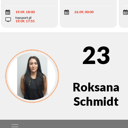
Wi
19.09, 18:00
26.09, 00:00
tvpsport.pl
19.09, 17:55
23
Roksana
Schmidt