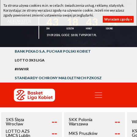
Ta strona używa cookies m.in. w celach: świadczenia usług, reklamy, statystyk.
Korzystając ze strony wyrażasz zgodę na używanie cookie. Jeżeli nie wyrażasz
1KS ŚLĘZA WROCŁAW - LOTTO AZS UMCS LUBLIN
zgody powinieneś zmienić ustawienia swojej przeglądarki.
43
18
43
11
Wyrażam zgodę »
19.09.2026, GODZ. 18:00, TVPSPORT.PL
BANK PEKAO S.A. PUCHAR POLSKI KOBIET
LOTTO 3X3 LIGA
#HWHR
STANDARDY OCHRONY MAŁOLETNICH PZKOSZ
--
--
1KS Ślęza
SKK Polonia
Wi
Wrocław
Warszawa
--
--
KS
LOTTO AZS
MKS Pruszków
Go
UMCS Lublin