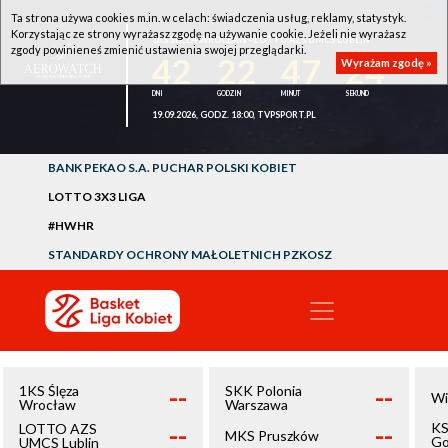
Ta strona używa cookies m.in. w celach: świadczenia usług, reklamy, statystyk.
Korzystając ze strony wyrażasz zgodę na używanie cookie. Jeżeli nie wyrażasz
1KS ŚLĘZA WROCŁAW - LOTTO AZS UMCS LUBLIN
zgody powinieneś zmienić ustawienia swojej przeglądarki.
42
22
47
24
Wyrażam zgodę »
19.09.2026, GODZ. 18:00, TVPSPORT.PL
BANK PEKAO S.A. PUCHAR POLSKI KOBIET
LOTTO 3X3 LIGA
#HWHR
STANDARDY OCHRONY MAŁOLETNICH PZKOSZ
--
--
1KS Ślęza
SKK Polonia
Wi
Wrocław
Warszawa
--
--
KS
LOTTO AZS
MKS Pruszków
Go
UMCS Lublin