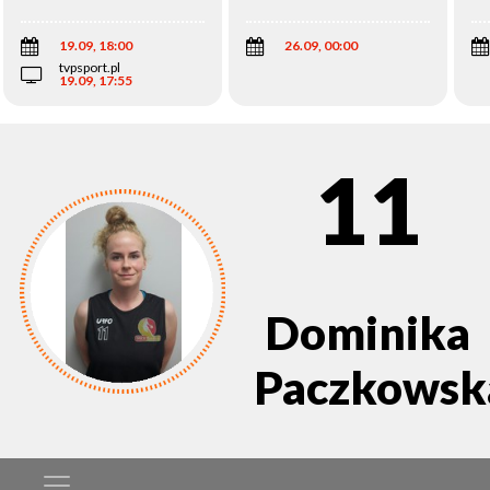
Wi
19.09, 18:00
26.09, 00:00
tvpsport.pl
19.09, 17:55
11
Dominika
Paczkowsk