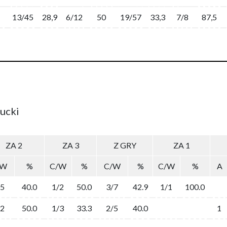
13/45
28,9
6/12
50
19/57
33,3
7/8
87,5
bucki
ZA 2
ZA 3
Z GRY
ZA 1
/W
%
C/W
%
C/W
%
C/W
%
A
/5
40.0
1/2
50.0
3/7
42.9
1/1
100.0
/2
50.0
1/3
33.3
2/5
40.0
1