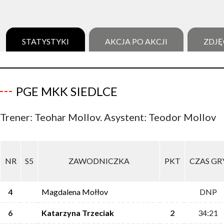
STATYSTYKI
AKCJA PO AKCJI
ZDJĘ
PGE MKK SIEDLCE
Trener: Teohar Mollov. Asystent: Teodor Mollov
NR
S5
ZAWODNICZKA
PKT
CZAS GR
4
Magdalena Mołłov
DNP
6
Katarzyna Trzeciak
2
34:21