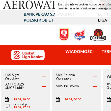
Ta strona używa cookies m.in. w celach: św
powinieneś zmienić ustawienia swojej prz
BANK PEKAO S.A. PUCHAR
LOTTO
POLSKI KOBIET
LIGA
WIADOMOŚCI
TER
--
--
1KS Ślęza
SKK Polonia
Wi
Wrocław
Warszawa
--
--
KS
LOTTO AZS
MKS Pruszków
Go
UMCS Lublin
Wi
19.09, 18:00
26.09, 00:00
tvpsport.pl
19.09, 17:55