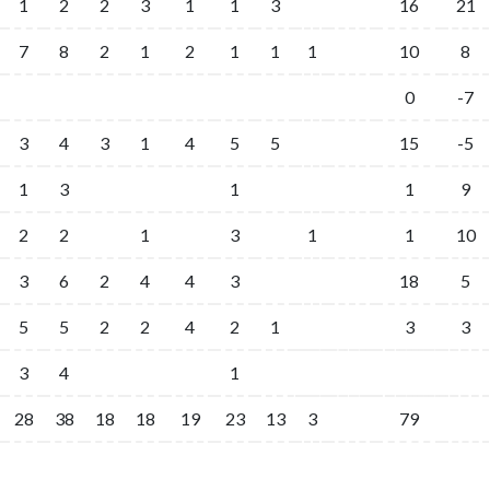
1
2
2
3
1
1
3
16
21
7
8
2
1
2
1
1
1
10
8
0
-7
3
4
3
1
4
5
5
15
-5
1
3
1
1
9
2
2
1
3
1
1
10
3
6
2
4
4
3
18
5
5
5
2
2
4
2
1
3
3
3
4
1
28
38
18
18
19
23
13
3
79