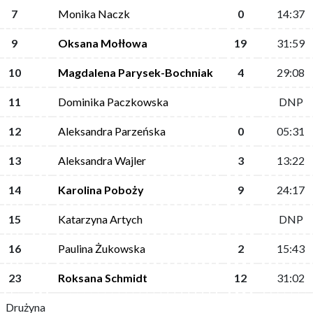
7
Monika Naczk
0
14:37
9
Oksana Mołłowa
19
31:59
10
Magdalena Parysek-Bochniak
4
29:08
11
Dominika Paczkowska
DNP
12
Aleksandra Parzeńska
0
05:31
13
Aleksandra Wajler
3
13:22
14
Karolina Poboży
9
24:17
15
Katarzyna Artych
DNP
16
Paulina Żukowska
2
15:43
23
Roksana Schmidt
12
31:02
Drużyna