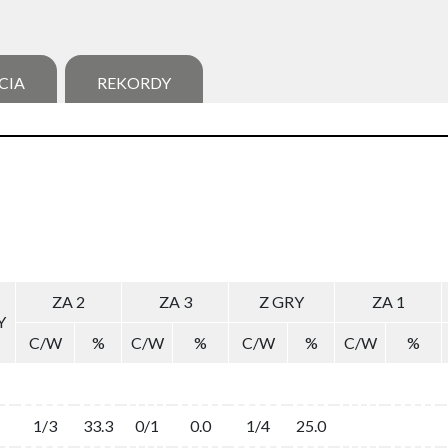
CIA
REKORDY
ZA 2
ZA 3
Z GRY
ZA 1
Y
C/W
%
C/W
%
C/W
%
C/W
%
1/3
33.3
0/1
0.0
1/4
25.0