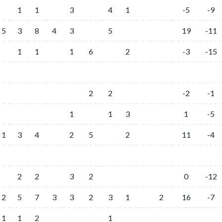
1
1
3
4
1
-5
-9
5
3
8
4
3
5
19
-11
1
1
1
6
2
-3
-15
2
2
-2
-1
1
1
3
1
-5
1
3
4
2
5
2
11
-4
2
2
3
2
0
-12
2
5
7
3
3
2
3
1
2
16
-7
1
1
2
1