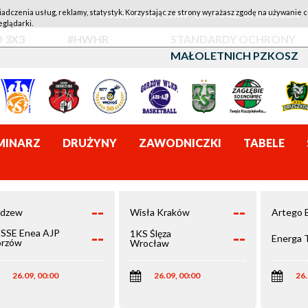
iadczenia usług, reklamy, statystyk. Korzystając ze strony wyrażasz zgodę na używanie c
1KS ŚLĘZA WROCŁAW - LOTTO AZS UMCS LUBLIN
eglądarki.
 3X3
#HWHR
STANDARDY OCHRONY
MAŁOLETNICH PZKOSZ
MINARZ
DRUŻYNY
ZAWODNICZKI
TABELE
--
--
dzew
Wisła Kraków
Artego 
--
--
SSE Enea AJP
1KS Ślęza
Energa 
rzów
Wrocław
elkopolski
26.09, 00:00
26.09, 00:00
26.