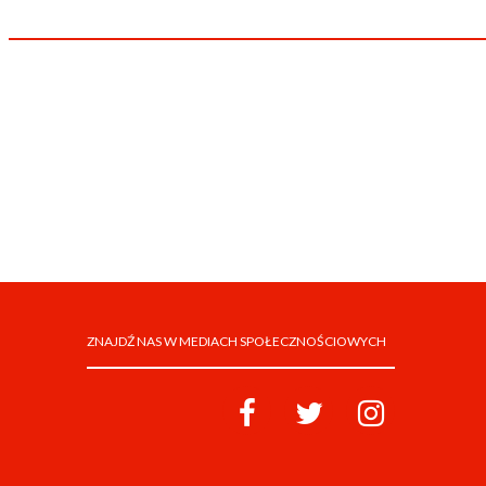
ZNAJDŹ NAS W MEDIACH SPOŁECZNOŚCIOWYCH