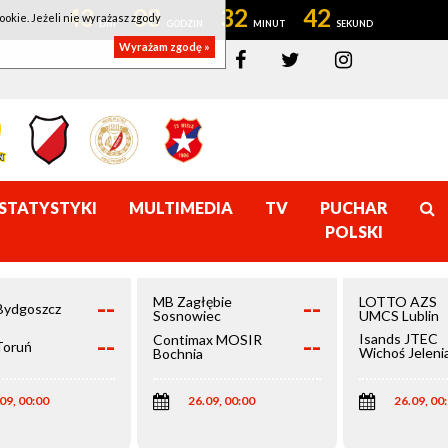
43
08
32
42
ookie. Jeżeli nie wyrażasz zgody
Wyrażam zgodę »
STATYSTYKI
MULTIMEDIA
TV
PUCHAR
POLSKI
--
--
MB Zagłębie
LOTTO AZS
Bydgoszcz
Sosnowiec
UMCS Lublin
--
--
Isands JTEC
Contimax MOSIR
Toruń
Wichoś Jeleni
Bochnia
Góra
09, 00:00
26.09, 00:00
26.09, 00