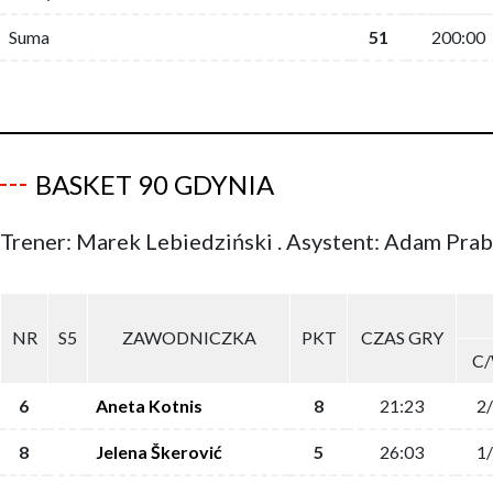
Suma
51
200:00
BASKET 90 GDYNIA
Trener: Marek Lebiedziński . Asystent: Adam Pra
NR
S5
ZAWODNICZKA
PKT
CZAS GRY
C
6
Aneta Kotnis
8
21:23
2
8
Jelena Škerović
5
26:03
1