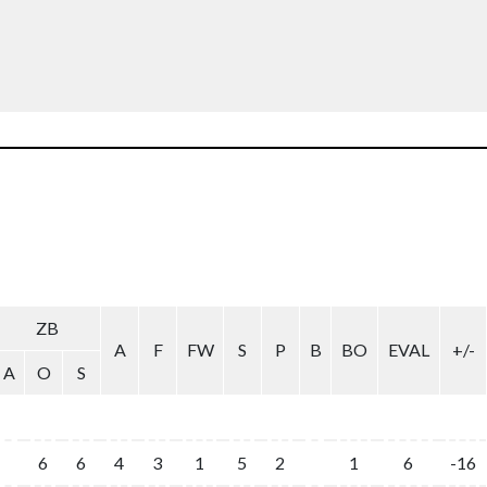
ZB
A
F
FW
S
P
B
BO
EVAL
+/-
A
O
S
6
6
4
3
1
5
2
1
6
-16