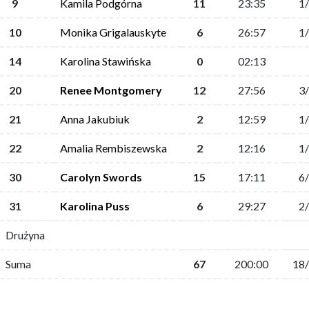
9
Kamila Podgórna
11
23:35
1
10
Monika Grigalauskyte
6
26:57
1
14
Karolina Stawińska
0
02:13
20
Renee Montgomery
12
27:56
3
21
Anna Jakubiuk
2
12:59
1
22
Amalia Rembiszewska
2
12:16
1
30
Carolyn Swords
15
17:11
6
31
Karolina Puss
6
29:27
2
Drużyna
Suma
67
200:00
18