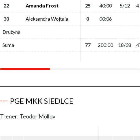
22
22
Amanda Frost
Amanda Frost
25
25
40:00
40:00
5/12
5/12
4
4
30
30
Aleksandra Wojtala
Aleksandra Wojtala
0
0
00:06
00:06
Drużyna
Drużyna
Suma
Suma
77
77
200:00
200:00
18/38
18/38
4
4
PGE MKK SIEDLCE
Trener: Teodor Mollov