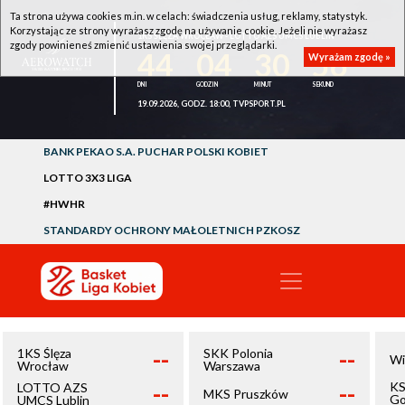
Ta strona używa cookies m.in. w celach: świadczenia usług, reklamy, statystyk.
Korzystając ze strony wyrażasz zgodę na używanie cookie. Jeżeli nie wyrażasz
1KS ŚLĘZA WROCŁAW - LOTTO AZS UMCS LUBLIN
zgody powinieneś zmienić ustawienia swojej przeglądarki.
44
04
30
56
Wyrażam zgodę »
19.09.2026, GODZ. 18:00, TVPSPORT.PL
BANK PEKAO S.A. PUCHAR POLSKI KOBIET
LOTTO 3X3 LIGA
#HWHR
STANDARDY OCHRONY MAŁOLETNICH PZKOSZ
--
--
1KS Ślęza
SKK Polonia
Wi
Wrocław
Warszawa
--
--
KS
LOTTO AZS
MKS Pruszków
Go
UMCS Lublin