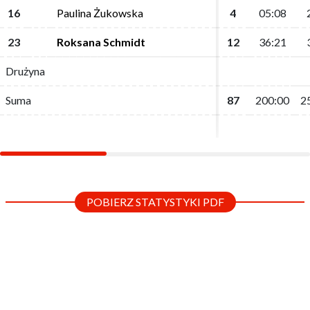
16
16
Paulina Żukowska
Paulina Żukowska
4
4
05:08
05:08
23
23
Roksana Schmidt
Roksana Schmidt
12
12
36:21
36:21
Drużyna
Drużyna
Suma
Suma
87
87
200:00
200:00
2
2
POBIERZ STATYSTYKI PDF