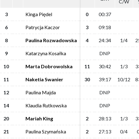
C/W
C/W
3
3
Kinga Piędel
Kinga Piędel
0
0
00:37
00:37
6
6
Patrycja Kaczor
Patrycja Kaczor
3
3
09:18
09:18
8
8
Paulina Rozwadowska
Paulina Rozwadowska
4
4
24:34
24:34
1/4
1/4
2
2
9
9
Katarzyna Kosałka
Katarzyna Kosałka
DNP
DNP
10
10
Marta Dobrowolska
Marta Dobrowolska
11
11
30:42
30:42
1/3
1/3
3
3
11
11
Naketia Swanier
Naketia Swanier
30
30
39:17
39:17
10/12
10/12
8
8
12
12
Paulina Majda
Paulina Majda
DNP
DNP
14
14
Klaudia Rutkowska
Klaudia Rutkowska
DNP
DNP
20
20
Mariah King
Mariah King
2
2
28:13
28:13
1/3
1/3
3
3
21
21
Paulina Szymańska
Paulina Szymańska
2
2
27:13
27:13
0/4
0/4
0
0