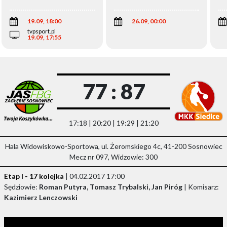
Wi
19.09, 18:00
26.09, 00:00
tvpsport.pl
19.09, 17:55
77 : 87
17:18 | 20:20 | 19:29 | 21:20
Hala Widowiskowo-Sportowa, ul. Żeromskiego 4c, 41-200 Sosnowiec
Mecz nr 097, Widzowie: 300
Etap I - 17 kolejka
| 04.02.2017 17:00
Sędziowie:
Roman Putyra, Tomasz Trybalski, Jan Piróg
| Komisarz:
Kazimierz Lenczowski