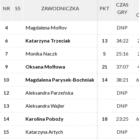
CZAS
CZAS
NR
NR
S5
S5
ZAWODNICZKA
ZAWODNICZKA
PKT
PKT
GRY
GRY
4
4
Magdalena Mołłov
Magdalena Mołłov
DNP
DNP
6
6
Katarzyna Trzeciak
Katarzyna Trzeciak
13
13
34:22
34:22
7
7
Monika Naczk
Monika Naczk
5
5
25:16
25:16
9
9
Oksana Mołłowa
Oksana Mołłowa
21
21
37:07
37:07
10
10
Magdalena Parysek-Bochniak
Magdalena Parysek-Bochniak
14
14
38:21
38:21
6
6
12
12
Aleksandra Parzeńska
Aleksandra Parzeńska
DNP
DNP
13
13
Aleksandra Wajler
Aleksandra Wajler
DNP
DNP
14
14
Karolina Poboży
Karolina Poboży
18
18
23:25
23:25
6
6
15
15
Katarzyna Artych
Katarzyna Artych
DNP
DNP