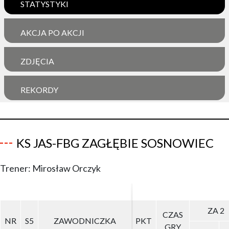
STATYSTYKI
AKCJA PO AKCJI
ZDJĘCIA
REKORDY
KS JAS-FBG ZAGŁĘBIE SOSNOWIEC
Trener: Mirosław Orczyk
ZA 2
ZA 2
CZAS
CZAS
NR
NR
S5
S5
ZAWODNICZKA
ZAWODNICZKA
PKT
PKT
GRY
GRY