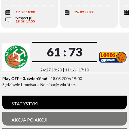
Wi
19.09, 18:00
26.09, 00:00
tvpsport.pl
19.09, 17:55
61 : 73
24:27 | 9:20 | 11:16 | 17:10
Play OFF - 3. ćwierćfinał
| 18.03.2006 19:00
Sędziowie i komisarz: Nominacje wkrótce...
STATYSTYKI
AKCJA PO AKCJI