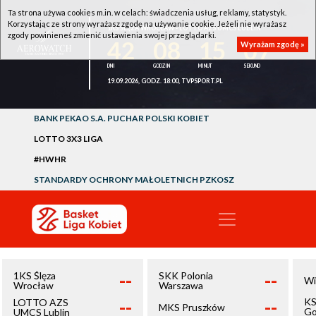
Ta strona używa cookies m.in. w celach: świadczenia usług, reklamy, statystyk.
Korzystając ze strony wyrażasz zgodę na używanie cookie. Jeżeli nie wyrażasz
1KS ŚLĘZA WROCŁAW - LOTTO AZS UMCS LUBLIN
zgody powinieneś zmienić ustawienia swojej przeglądarki.
42
08
15
07
Wyrażam zgodę »
19.09.2026, GODZ. 18:00, TVPSPORT.PL
BANK PEKAO S.A. PUCHAR POLSKI KOBIET
LOTTO 3X3 LIGA
#HWHR
STANDARDY OCHRONY MAŁOLETNICH PZKOSZ
--
--
1KS Ślęza
SKK Polonia
Wi
Wrocław
Warszawa
--
--
KS
LOTTO AZS
MKS Pruszków
Go
UMCS Lublin