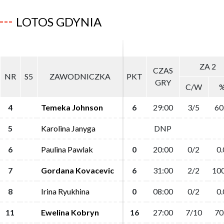
LOTOS GDYNIA
ZA 2
ZA 2
CZAS
CZAS
NR
NR
S5
S5
ZAWODNICZKA
ZAWODNICZKA
PKT
PKT
GRY
GRY
C/W
C/W
4
4
Temeka Johnson
Temeka Johnson
6
6
29:00
29:00
3/5
3/5
60
60
5
5
Karolina Janyga
Karolina Janyga
DNP
DNP
6
6
Paulina Pawlak
Paulina Pawlak
0
0
20:00
20:00
0/2
0/2
0.
0.
7
7
Gordana Kovacevic
Gordana Kovacevic
6
6
31:00
31:00
2/2
2/2
100
100
8
8
Irina Ryukhina
Irina Ryukhina
0
0
08:00
08:00
0/2
0/2
0.
0.
11
11
Ewelina Kobryn
Ewelina Kobryn
16
16
27:00
27:00
7/10
7/10
70
70