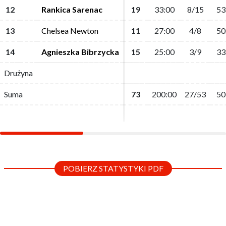
12
12
Rankica Sarenac
Rankica Sarenac
19
19
33:00
33:00
8/15
8/15
53
53
13
13
Chelsea Newton
Chelsea Newton
11
11
27:00
27:00
4/8
4/8
50
50
14
14
Agnieszka Bibrzycka
Agnieszka Bibrzycka
15
15
25:00
25:00
3/9
3/9
33
33
Drużyna
Drużyna
Suma
Suma
73
73
200:00
200:00
27/53
27/53
50
50
POBIERZ STATYSTYKI PDF