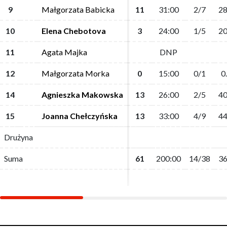
9
9
Małgorzata Babicka
Małgorzata Babicka
11
11
31:00
31:00
2/7
2/7
28
28
10
10
Elena Chebotova
Elena Chebotova
3
3
24:00
24:00
1/5
1/5
20
20
11
11
Agata Majka
Agata Majka
DNP
DNP
12
12
Małgorzata Morka
Małgorzata Morka
0
0
15:00
15:00
0/1
0/1
0
0
14
14
Agnieszka Makowska
Agnieszka Makowska
13
13
26:00
26:00
2/5
2/5
40
40
15
15
Joanna Chełczyńska
Joanna Chełczyńska
13
13
33:00
33:00
4/9
4/9
44
44
Drużyna
Drużyna
Suma
Suma
61
61
200:00
200:00
14/38
14/38
36
36