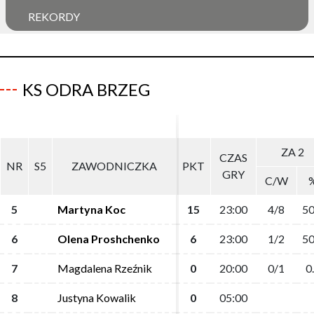
REKORDY
KS ODRA BRZEG
ZA 2
ZA 2
CZAS
CZAS
NR
NR
S5
S5
ZAWODNICZKA
ZAWODNICZKA
PKT
PKT
GRY
GRY
C/W
C/W
5
5
Martyna Koc
Martyna Koc
15
15
23:00
23:00
4/8
4/8
50
50
6
6
Olena Proshchenko
Olena Proshchenko
6
6
23:00
23:00
1/2
1/2
50
50
7
7
Magdalena Rzeźnik
Magdalena Rzeźnik
0
0
20:00
20:00
0/1
0/1
0
0
8
8
Justyna Kowalik
Justyna Kowalik
0
0
05:00
05:00