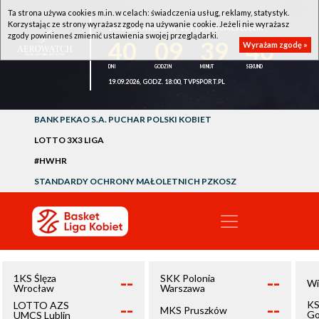
Ta strona używa cookies m.in. w celach: świadczenia usług, reklamy, statystyk.
Korzystając ze strony wyrażasz zgodę na używanie cookie. Jeżeli nie wyrażasz
1KS ŚLĘZA WROCŁAW - LOTTO AZS UMCS LUBLIN
zgody powinieneś zmienić ustawienia swojej przeglądarki.
40
09
39
40
Wyrażam zgodę »
19.09.2026, GODZ. 18:00, TVPSPORT.PL
BANK PEKAO S.A. PUCHAR POLSKI KOBIET
LOTTO 3X3 LIGA
#HWHR
STANDARDY OCHRONY MAŁOLETNICH PZKOSZ
--
--
1KS Ślęza
SKK Polonia
Wi
Wrocław
Warszawa
--
--
KS
LOTTO AZS
MKS Pruszków
Go
UMCS Lublin