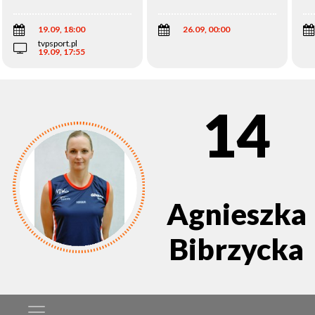
Wi
19.09, 18:00
26.09, 00:00
tvpsport.pl
19.09, 17:55
14
Agnieszka
Bibrzycka