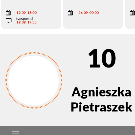
Wi
19.09, 18:00
26.09, 00:00
tvpsport.pl
19.09, 17:55
10
Agnieszka
Pietraszek