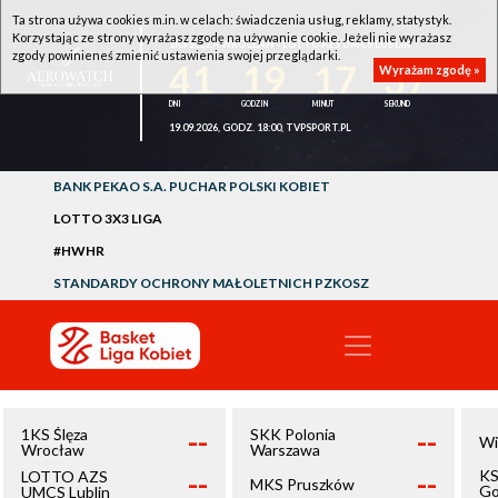
Ta strona używa cookies m.in. w celach: świadczenia usług, reklamy, statystyk.
Korzystając ze strony wyrażasz zgodę na używanie cookie. Jeżeli nie wyrażasz
1KS ŚLĘZA WROCŁAW - LOTTO AZS UMCS LUBLIN
zgody powinieneś zmienić ustawienia swojej przeglądarki.
41
19
17
36
Wyrażam zgodę »
19.09.2026, GODZ. 18:00, TVPSPORT.PL
BANK PEKAO S.A. PUCHAR POLSKI KOBIET
LOTTO 3X3 LIGA
#HWHR
STANDARDY OCHRONY MAŁOLETNICH PZKOSZ
--
--
1KS Ślęza
SKK Polonia
Wi
Wrocław
Warszawa
--
--
KS
LOTTO AZS
MKS Pruszków
Go
UMCS Lublin