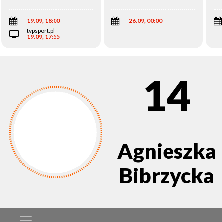
Wi
19.09, 18:00
26.09, 00:00
tvpsport.pl
19.09, 17:55
14
Agnieszka
Bibrzycka