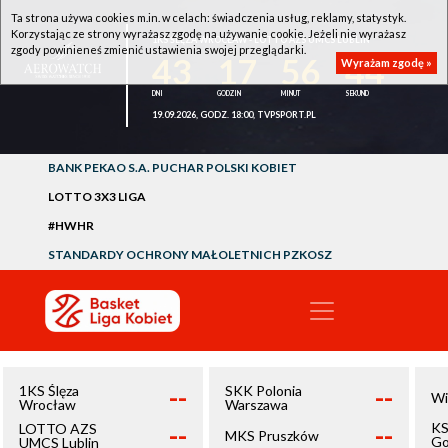
Ta strona używa cookies m.in. w celach: świadczenia usług, reklamy, statystyk.
Korzystając ze strony wyrażasz zgodę na używanie cookie. Jeżeli nie wyrażasz
1KS ŚLĘZA WROCŁAW - LOTTO AZS UMCS LUBLIN
zgody powinieneś zmienić ustawienia swojej przeglądarki.
43
17
56
44
Wyrażam zgodę »
19.09.2026, GODZ. 18:00, TVPSPORT.PL
BANK PEKAO S.A. PUCHAR POLSKI KOBIET
LOTTO 3X3 LIGA
#HWHR
STANDARDY OCHRONY MAŁOLETNICH PZKOSZ
--
--
1KS Ślęza
SKK Polonia
Wi
Wrocław
Warszawa
--
--
KS
LOTTO AZS
MKS Pruszków
Go
UMCS Lublin