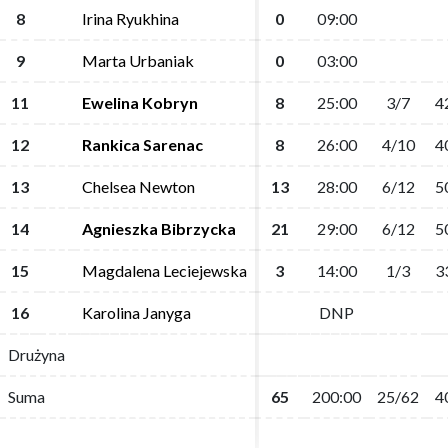
8
8
Irina Ryukhina
Irina Ryukhina
0
0
09:00
09:00
9
9
Marta Urbaniak
Marta Urbaniak
0
0
03:00
03:00
11
11
Ewelina Kobryn
Ewelina Kobryn
8
8
25:00
25:00
3/7
3/7
4
4
12
12
Rankica Sarenac
Rankica Sarenac
8
8
26:00
26:00
4/10
4/10
4
4
13
13
Chelsea Newton
Chelsea Newton
13
13
28:00
28:00
6/12
6/12
5
5
14
14
Agnieszka Bibrzycka
Agnieszka Bibrzycka
21
21
29:00
29:00
6/12
6/12
5
5
15
15
Magdalena Leciejewska
Magdalena Leciejewska
3
3
14:00
14:00
1/3
1/3
3
3
16
16
Karolina Janyga
Karolina Janyga
DNP
DNP
Drużyna
Drużyna
Suma
Suma
65
65
200:00
200:00
25/62
25/62
4
4