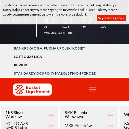
Ta strona używa cookies m.in. w celach: świadczenia usług, reklamy, statystyk.
Korzystając ze strony wyrażasz zgodę na używanie cookie. Jeżeli nie wyrażasz
1KS ŚLĘZA WROCŁAW - LOTTO AZS UMCS LUBLIN
zgody powinieneś zmienić ustawienia swojej przeglądarki.
43
21
57
41
Wyrażam zgodę »
19.09.2026, GODZ. 00:00,
BANK PEKAO S.A. PUCHAR POLSKI KOBIET
LOTTO 3X3 LIGA
#HWHR
STANDARDY OCHRONY MAŁOLETNICH PZKOSZ
--
--
1KS Ślęza
SKK Polonia
Wi
Wrocław
Warszawa
--
--
KS
LOTTO AZS
MKS Pruszków
Go
UMCS Lublin