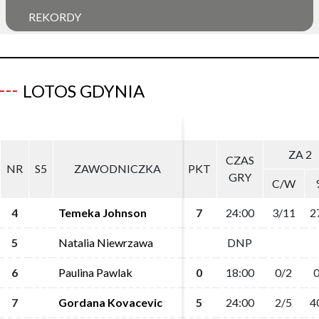
REKORDY
LOTOS GDYNIA
ZA 2
ZA 2
CZAS
CZAS
NR
NR
S5
S5
ZAWODNICZKA
ZAWODNICZKA
PKT
PKT
GRY
GRY
C/W
C/W
4
4
Temeka Johnson
Temeka Johnson
7
7
24:00
24:00
3/11
3/11
2
2
5
5
Natalia Niewrzawa
Natalia Niewrzawa
DNP
DNP
6
6
Paulina Pawlak
Paulina Pawlak
0
0
18:00
18:00
0/2
0/2
0
0
7
7
Gordana Kovacevic
Gordana Kovacevic
5
5
24:00
24:00
2/5
2/5
4
4