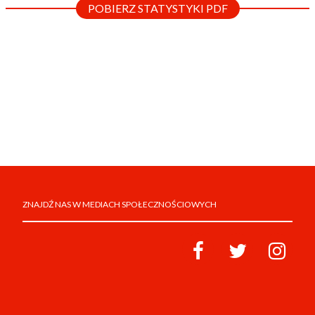
POBIERZ STATYSTYKI PDF
ZNAJDŹ NAS W MEDIACH SPOŁECZNOŚCIOWYCH