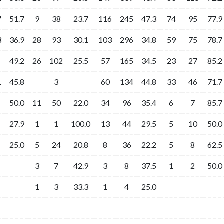
7
7
51.7
51.7
9
9
38
38
23.7
23.7
116
116
245
245
47.3
47.3
74
74
95
95
77.9
77.9
3
3
36.9
36.9
28
28
93
93
30.1
30.1
103
103
296
296
34.8
34.8
59
59
75
75
78.7
78.7
49.2
49.2
26
26
102
102
25.5
25.5
57
57
165
165
34.5
34.5
23
23
27
27
85.2
85.2
1
1
45.8
45.8
3
3
60
60
134
134
44.8
44.8
33
33
46
46
71.7
71.7
50.0
50.0
11
11
50
50
22.0
22.0
34
34
96
96
35.4
35.4
6
6
7
7
85.7
85.7
27.9
27.9
1
1
1
1
100.0
100.0
13
13
44
44
29.5
29.5
5
5
10
10
50.0
50.0
25.0
25.0
5
5
24
24
20.8
20.8
8
8
36
36
22.2
22.2
5
5
8
8
62.5
62.5
3
3
7
7
42.9
42.9
3
3
8
8
37.5
37.5
1
1
2
2
50.0
50.0
1
1
3
3
33.3
33.3
1
1
4
4
25.0
25.0