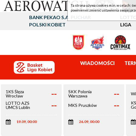
Ta strona używa cookies m.in. w celach: św
powinieneś zmienić ustawienia swojej prz
BANK PEKAO S.A. PUCHAR
LOTTO
POLSKI KOBIET
LIGA
WIADOMOŚCI
TER
--
--
1KS Ślęza
SKK Polonia
Wi
Wrocław
Warszawa
--
--
KS
LOTTO AZS
MKS Pruszków
Go
UMCS Lublin
Wi
19.09, 00:00
26.09, 00:00