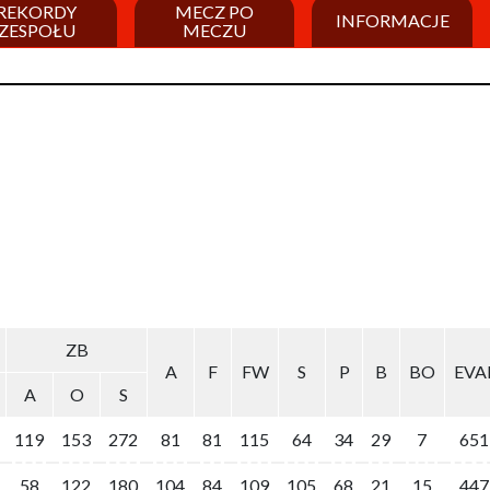
REKORDY
MECZ PO
INFORMACJE
ZESPOŁU
MECZU
ZB
ZB
A
A
F
F
FW
FW
S
S
P
P
B
B
BO
BO
EVA
EVA
A
A
O
O
S
S
119
119
153
153
272
272
81
81
81
81
115
115
64
64
34
34
29
29
7
7
651
651
58
58
122
122
180
180
104
104
84
84
109
109
105
105
68
68
21
21
15
15
447
447