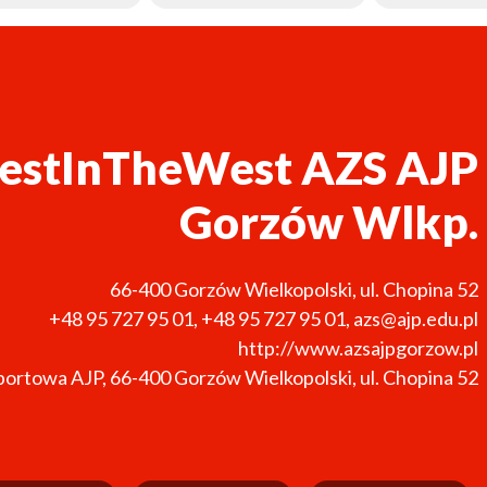
vestInTheWest AZS AJP
Gorzów Wlkp.
66-400
Gorzów Wielkopolski
,
ul. Chopina 52
+48 95 727 95 01
,
+48 95 727 95 01
,
azs@ajp.edu.pl
http://www.azsajpgorzow.pl
portowa AJP, 66-400 Gorzów Wielkopolski, ul. Chopina 52