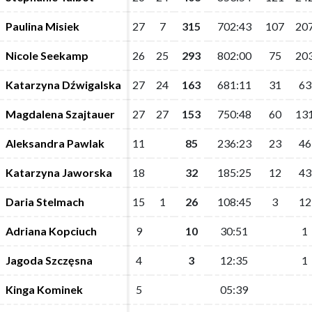
Paulina Misiek
Paulina Misiek
27
27
7
7
315
315
702:43
702:43
107
107
20
20
Nicole Seekamp
Nicole Seekamp
26
26
25
25
293
293
802:00
802:00
75
75
20
20
Katarzyna Dźwigalska
Katarzyna Dźwigalska
27
27
24
24
163
163
681:11
681:11
31
31
63
63
Magdalena Szajtauer
Magdalena Szajtauer
27
27
27
27
153
153
750:48
750:48
60
60
13
13
Aleksandra Pawlak
Aleksandra Pawlak
11
11
85
85
236:23
236:23
23
23
46
46
Katarzyna Jaworska
Katarzyna Jaworska
18
18
32
32
185:25
185:25
12
12
43
43
Daria Stelmach
Daria Stelmach
15
15
1
1
26
26
108:45
108:45
3
3
12
12
Adriana Kopciuch
Adriana Kopciuch
9
9
10
10
30:51
30:51
1
1
Jagoda Szczęsna
Jagoda Szczęsna
4
4
3
3
12:35
12:35
1
1
Kinga Kominek
Kinga Kominek
5
5
05:39
05:39