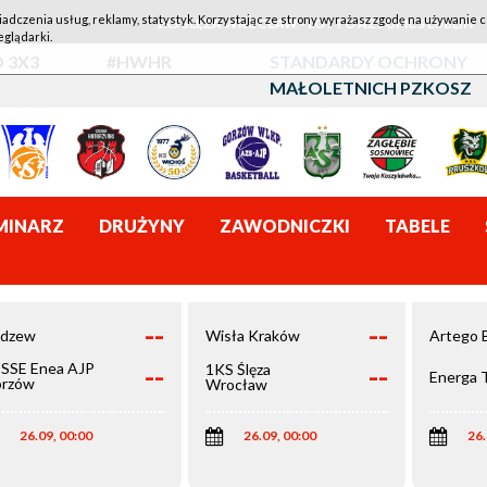
iadczenia usług, reklamy, statystyk. Korzystając ze strony wyrażasz zgodę na używanie c
1KS ŚLĘZA WROCŁAW - LOTTO AZS UMCS LUBLIN
eglądarki.
 3X3
#HWHR
STANDARDY OCHRONY
MAŁOLETNICH PZKOSZ
MINARZ
DRUŻYNY
ZAWODNICZKI
TABELE
--
--
dzew
Wisła Kraków
Artego 
--
--
SSE Enea AJP
1KS Ślęza
Energa 
rzów
Wrocław
elkopolski
26.09, 00:00
26.09, 00:00
26.