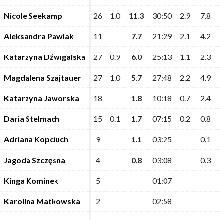
Nicole Seekamp
Nicole Seekamp
26
26
1.0
1.0
11.3
11.3
30:50
30:50
2.9
2.9
7.8
7.8
Aleksandra Pawlak
Aleksandra Pawlak
11
11
7.7
7.7
21:29
21:29
2.1
2.1
4.2
4.2
Katarzyna Dźwigalska
Katarzyna Dźwigalska
27
27
0.9
0.9
6.0
6.0
25:13
25:13
1.1
1.1
2.3
2.3
Magdalena Szajtauer
Magdalena Szajtauer
27
27
1.0
1.0
5.7
5.7
27:48
27:48
2.2
2.2
4.9
4.9
Katarzyna Jaworska
Katarzyna Jaworska
18
18
1.8
1.8
10:18
10:18
0.7
0.7
2.4
2.4
Daria Stelmach
Daria Stelmach
15
15
0.1
0.1
1.7
1.7
07:15
07:15
0.2
0.2
0.8
0.8
Adriana Kopciuch
Adriana Kopciuch
9
9
1.1
1.1
03:25
03:25
0.1
0.1
Jagoda Szczęsna
Jagoda Szczęsna
4
4
0.8
0.8
03:08
03:08
0.3
0.3
Kinga Kominek
Kinga Kominek
5
5
01:07
01:07
Karolina Matkowska
Karolina Matkowska
2
2
02:58
02:58