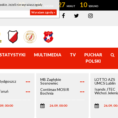
43
15
27
09
ookie. Jeżeli nie wyrażasz zgody
Wyrażam zgodę »
STATYSTYKI
MULTIMEDIA
TV
PUCHAR
POLSKI
--
--
MB Zagłębie
LOTTO AZS
Bydgoszcz
Sosnowiec
UMCS Lublin
--
--
Isands JTEC
Contimax MOSIR
Toruń
Wichoś Jeleni
Bochnia
Góra
09, 00:00
26.09, 00:00
26.09, 00