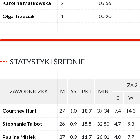
Karolina Matkowska
Karolina Matkowska
2
2
05:56
05:56
Olga Trzeciak
Olga Trzeciak
1
1
00:20
00:20
STATYSTYKI ŚREDNIE
ZA 2
ZA 2
ZAWODNICZKA
ZAWODNICZKA
M
M
S5
S5
PKT
PKT
MIN
MIN
C
C
W
W
Courtney Hurt
Courtney Hurt
27
27
1.0
1.0
18.7
18.7
37:34
37:34
7.4
7.4
14.3
14.3
Stephanie Talbot
Stephanie Talbot
26
26
0.9
0.9
15.5
15.5
32:50
32:50
4.7
4.7
9.3
9.3
Paulina Misiek
Paulina Misiek
27
27
0.3
0.3
11.7
11.7
26:01
26:01
4.0
4.0
7.7
7.7