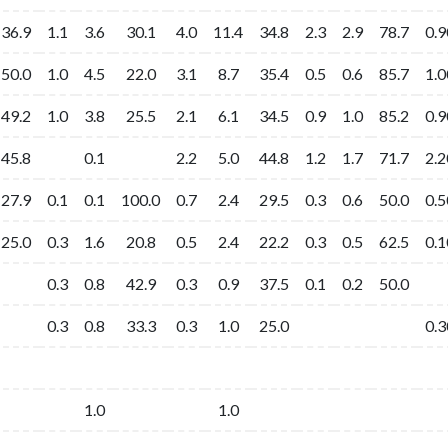
36.9
36.9
1.1
1.1
3.6
3.6
30.1
30.1
4.0
4.0
11.4
11.4
34.8
34.8
2.3
2.3
2.9
2.9
78.7
78.7
0.9
0.9
50.0
50.0
1.0
1.0
4.5
4.5
22.0
22.0
3.1
3.1
8.7
8.7
35.4
35.4
0.5
0.5
0.6
0.6
85.7
85.7
1.0
1.0
49.2
49.2
1.0
1.0
3.8
3.8
25.5
25.5
2.1
2.1
6.1
6.1
34.5
34.5
0.9
0.9
1.0
1.0
85.2
85.2
0.9
0.9
45.8
45.8
0.1
0.1
2.2
2.2
5.0
5.0
44.8
44.8
1.2
1.2
1.7
1.7
71.7
71.7
2.2
2.2
27.9
27.9
0.1
0.1
0.1
0.1
100.0
100.0
0.7
0.7
2.4
2.4
29.5
29.5
0.3
0.3
0.6
0.6
50.0
50.0
0.5
0.5
25.0
25.0
0.3
0.3
1.6
1.6
20.8
20.8
0.5
0.5
2.4
2.4
22.2
22.2
0.3
0.3
0.5
0.5
62.5
62.5
0.1
0.1
0.3
0.3
0.8
0.8
42.9
42.9
0.3
0.3
0.9
0.9
37.5
37.5
0.1
0.1
0.2
0.2
50.0
50.0
0.3
0.3
0.8
0.8
33.3
33.3
0.3
0.3
1.0
1.0
25.0
25.0
0.3
0.3
1.0
1.0
1.0
1.0