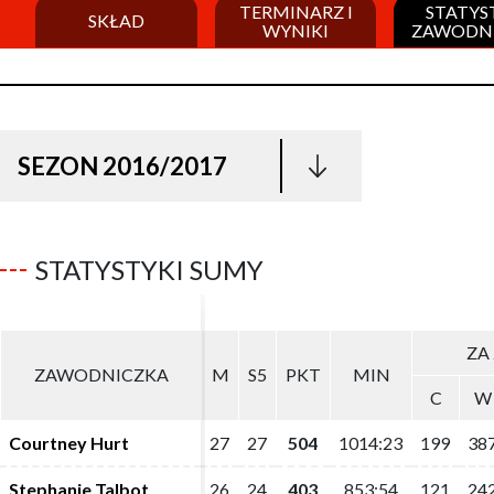
TERMINARZ I
STATYS
SKŁAD
WYNIKI
ZAWODN
SEZON 2016/2017
STATYSTYKI SUMY
ZA 
ZA 
ZAWODNICZKA
ZAWODNICZKA
M
M
S5
S5
PKT
PKT
MIN
MIN
C
C
W
W
Courtney Hurt
Courtney Hurt
27
27
27
27
504
504
1014:23
1014:23
199
199
38
38
Stephanie Talbot
Stephanie Talbot
26
26
24
24
403
403
853:54
853:54
121
121
24
24