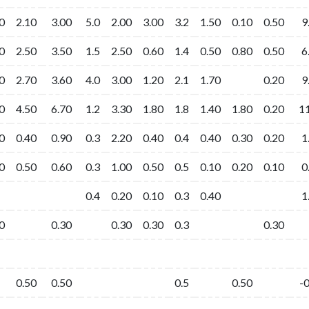
0
0
2.10
2.10
3.00
3.00
5.0
5.0
2.00
2.00
3.00
3.00
3.2
3.2
1.50
1.50
0.10
0.10
0.50
0.50
9
9
0
0
2.50
2.50
3.50
3.50
1.5
1.5
2.50
2.50
0.60
0.60
1.4
1.4
0.50
0.50
0.80
0.80
0.50
0.50
6
6
0
0
2.70
2.70
3.60
3.60
4.0
4.0
3.00
3.00
1.20
1.20
2.1
2.1
1.70
1.70
0.20
0.20
9
9
0
0
4.50
4.50
6.70
6.70
1.2
1.2
3.30
3.30
1.80
1.80
1.8
1.8
1.40
1.40
1.80
1.80
0.20
0.20
11
11
0
0
0.40
0.40
0.90
0.90
0.3
0.3
2.20
2.20
0.40
0.40
0.4
0.4
0.40
0.40
0.30
0.30
0.20
0.20
1
1
0
0
0.50
0.50
0.60
0.60
0.3
0.3
1.00
1.00
0.50
0.50
0.5
0.5
0.10
0.10
0.20
0.20
0.10
0.10
0
0
0.4
0.4
0.20
0.20
0.10
0.10
0.3
0.3
0.40
0.40
1
1
0
0
0.30
0.30
0.30
0.30
0.30
0.30
0.3
0.3
0.30
0.30
0.50
0.50
0.50
0.50
0.5
0.5
0.50
0.50
-0
-0