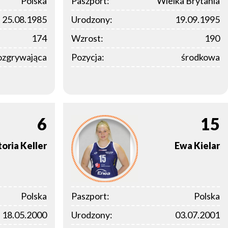
Polska
Paszport:
Wielka Brytania
25.08.1985
Urodzony:
19.09.1995
174
Wzrost:
190
ozgrywająca
Pozycja:
środkowa
6
15
oria
Keller
Ewa
Kielar
Polska
Paszport:
Polska
18.05.2000
Urodzony:
03.07.2001