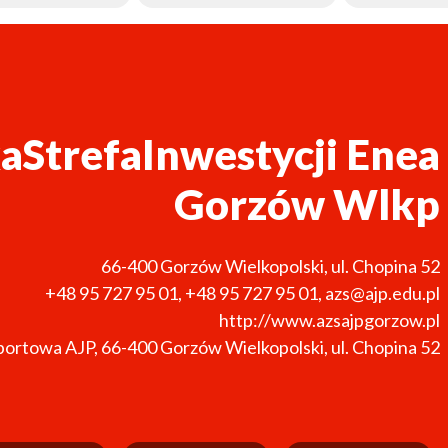
aStrefaInwestycji Enea
Gorzów Wlkp
66-400
Gorzów Wielkopolski
,
ul. Chopina 52
+48 95 727 95 01
,
+48 95 727 95 01
,
azs@ajp.edu.pl
http://www.azsajpgorzow.pl
portowa AJP, 66-400 Gorzów Wielkopolski, ul. Chopina 52