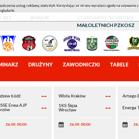
iadczenia usług, reklamy, statystyk. Korzystając ze strony wyrażasz zgodę na używanie c
1KS ŚLĘZA WROCŁAW - LOTTO AZS UMCS LUBLIN
eglądarki.
 3X3
#HWHR
STANDARDY OCHRONY
MAŁOLETNICH PZKOSZ
MINARZ
DRUŻYNY
ZAWODNICZKI
TABELE
--
--
dzew Łódź
Wisła Kraków
Artego 
--
--
SSE Enea AJP
1KS Ślęza
Energa 
rzów
Wrocław
elkopolski
26.09, 00:00
26.09, 00:00
26.