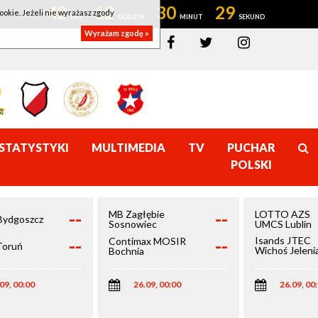
42
12
30
29
ookie. Jeżeli nie wyrażasz zgody
Wyrażam zgodę »
STATYSTYKI
MULTIMEDIA
TV
PUCHAR
POLSKI
--
--
MB Zagłębie
LOTTO AZS
Bydgoszcz
Sosnowiec
UMCS Lublin
--
--
Isands JTEC
Contimax MOSIR
Toruń
Wichoś Jeleni
Bochnia
Góra
09, 00:00
26.09, 00:00
26.09, 00