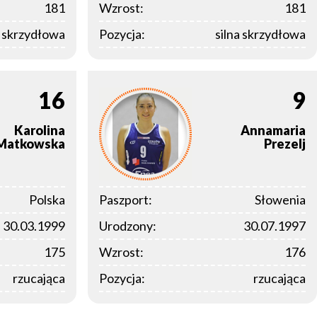
181
Wzrost:
181
a skrzydłowa
Pozycja:
silna skrzydłowa
16
9
Karolina
Annamaria
Matkowska
Prezelj
Polska
Paszport:
Słowenia
30.03.1999
Urodzony:
30.07.1997
175
Wzrost:
176
rzucająca
Pozycja:
rzucająca