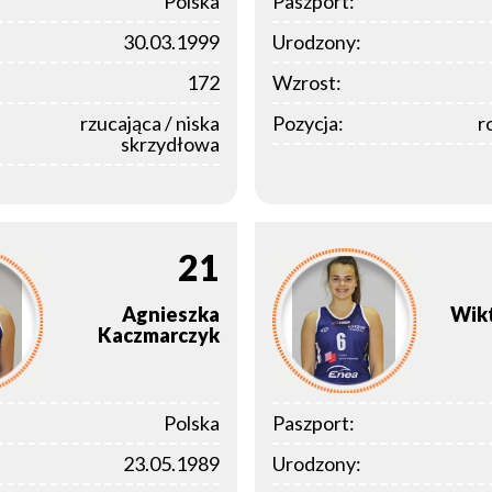
Polska
Paszport:
30.03.1999
Urodzony:
172
Wzrost:
rzucająca / niska
Pozycja:
r
skrzydłowa
21
Agnieszka
Wikt
Kaczmarczyk
Polska
Paszport:
23.05.1989
Urodzony: