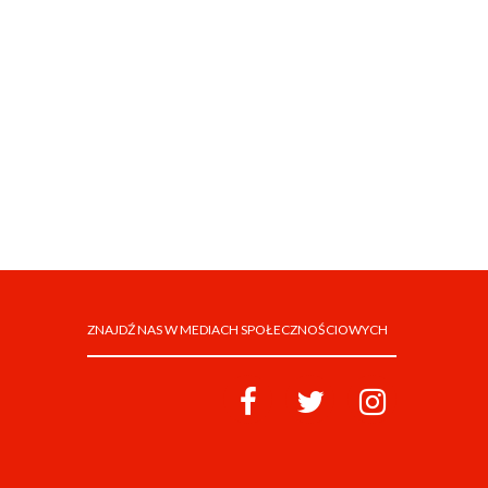
ZNAJDŹ NAS W MEDIACH SPOŁECZNOŚCIOWYCH