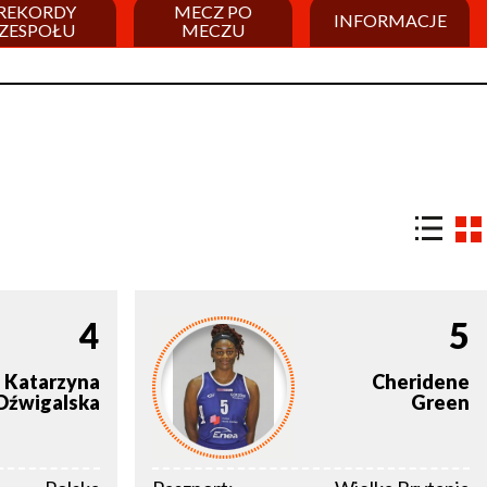
REKORDY
MECZ PO
INFORMACJE
ZESPOŁU
MECZU
4
5
Katarzyna
Cheridene
Dźwigalska
Green