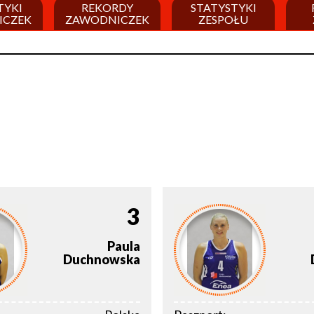
TYKI
REKORDY
STATYSTYKI
ICZEK
ZAWODNICZEK
ZESPOŁU
3
Paula
Duchnowska