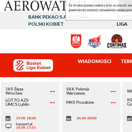
Ta strona używa cookies m.in. w celach: św
powinieneś zmienić ustawienia swojej prz
BANK PEKAO S.A. PUCHAR
LOTTO
POLSKI KOBIET
LIGA
WIADOMOŚCI
TER
--
--
1KS Ślęza
SKK Polonia
Wi
Wrocław
Warszawa
--
--
KS
LOTTO AZS
MKS Pruszków
Go
UMCS Lublin
Wi
19.09, 18:00
26.09, 00:00
tvpsport.pl
19.09, 17:55