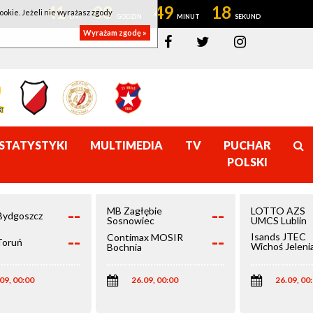
41
08
49
18
ookie. Jeżeli nie wyrażasz zgody
Wyrażam zgodę »
STATYSTYKI
MULTIMEDIA
TV
PUCHAR
POLSKI
--
--
MB Zagłębie
LOTTO AZS
Bydgoszcz
Sosnowiec
UMCS Lublin
--
--
Isands JTEC
Contimax MOSIR
Toruń
Wichoś Jeleni
Bochnia
Góra
09, 00:00
26.09, 00:00
26.09, 00