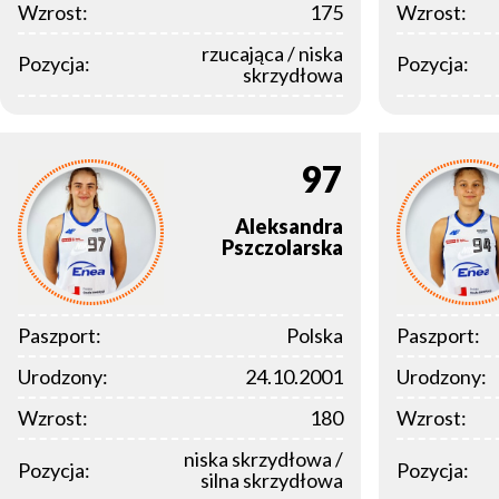
Wzrost:
175
Wzrost:
rzucająca / niska
Pozycja:
Pozycja:
skrzydłowa
97
Aleksandra
Pszczolarska
Paszport:
Polska
Paszport:
Urodzony:
24.10.2001
Urodzony:
Wzrost:
180
Wzrost:
niska skrzydłowa /
Pozycja:
Pozycja:
silna skrzydłowa