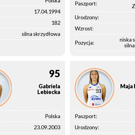
Polska
Paszport:
Z
17.04.1994
Urodzony:
182
Wzrost:
silna skrzydłowa
niska 
Pozycja:
siln
95
Gabriela
Maja
Lebiecka
Polska
Paszport:
23.09.2003
Urodzony: