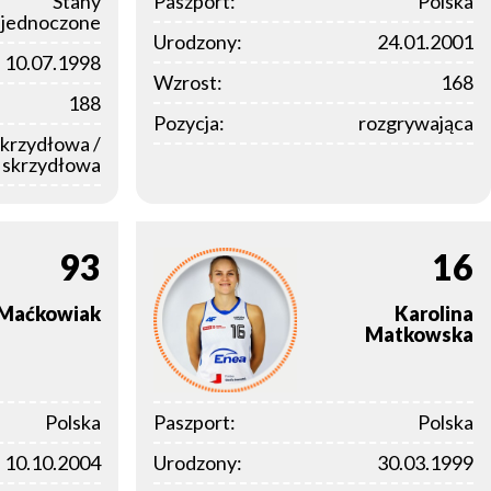
Stany
Paszport:
Polska
jednoczone
Urodzony:
24.01.2001
10.07.1998
Wzrost:
168
188
Pozycja:
rozgrywająca
skrzydłowa /
a skrzydłowa
93
16
Maćkowiak
Karolina
Matkowska
Polska
Paszport:
Polska
10.10.2004
Urodzony:
30.03.1999