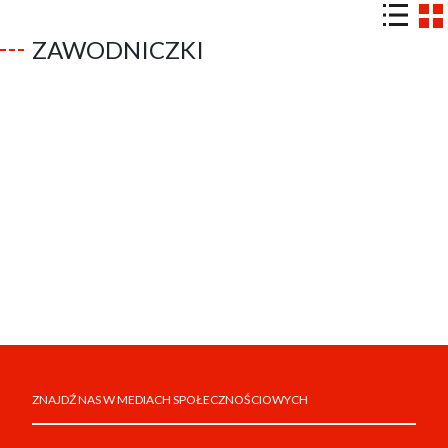
ZAWODNICZKI
ZNAJDŹ NAS W MEDIACH SPOŁECZNOŚCIOWYCH