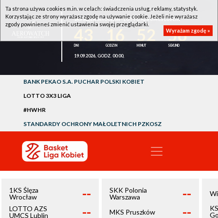
Ta strona używa cookies m.in. w celach: świadczenia usług, reklamy, statystyk.
Korzystając ze strony wyrażasz zgodę na używanie cookie. Jeżeli nie wyrażasz
1KS ŚLĘZA WROCŁAW - LOTTO AZS UMCS LUBLIN
zgody powinieneś zmienić ustawienia swojej przeglądarki.
43
16
52
56
Wyrażam zgodę »
19.09.2026, GODZ. 00:00,
BANK PEKAO S.A. PUCHAR POLSKI KOBIET
LOTTO 3X3 LIGA
#HWHR
STANDARDY OCHRONY MAŁOLETNICH PZKOSZ
--
--
1KS Ślęza
SKK Polonia
Wi
Wrocław
Warszawa
--
--
KS
LOTTO AZS
MKS Pruszków
Go
UMCS Lublin