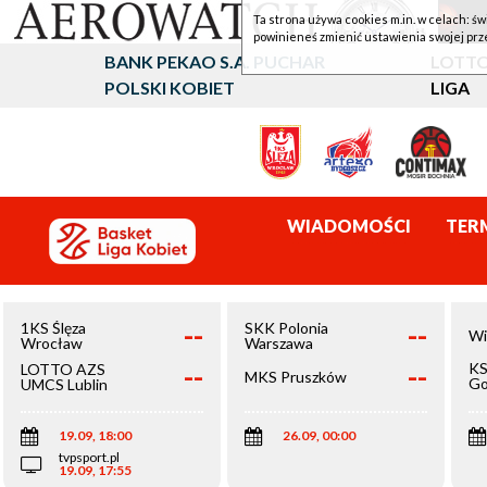
Ta strona używa cookies m.in. w celach: św
powinieneś zmienić ustawienia swojej prz
BANK PEKAO S.A. PUCHAR
LOTTO
POLSKI KOBIET
LIGA
WIADOMOŚCI
TER
--
--
1KS Ślęza
SKK Polonia
Wi
Wrocław
Warszawa
--
--
KS
LOTTO AZS
MKS Pruszków
Go
UMCS Lublin
Wi
19.09, 18:00
26.09, 00:00
tvpsport.pl
19.09, 17:55