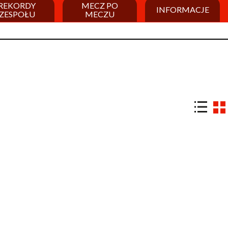
REKORDY
MECZ PO
INFORMACJE
ZESPOŁU
MECZU