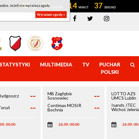
42
10
14
36
ookie. Jeżeli nie wyrażasz zgody
Wyrażam zgodę »
STATYSTYKI
MULTIMEDIA
TV
PUCHAR
POLSKI
--
--
MB Zagłębie
LOTTO AZS
Bydgoszcz
Sosnowiec
UMCS Lublin
--
--
Isands JTEC
Contimax MOSIR
Toruń
Wichoś Jeleni
Bochnia
Góra
09, 00:00
26.09, 00:00
26.09, 00