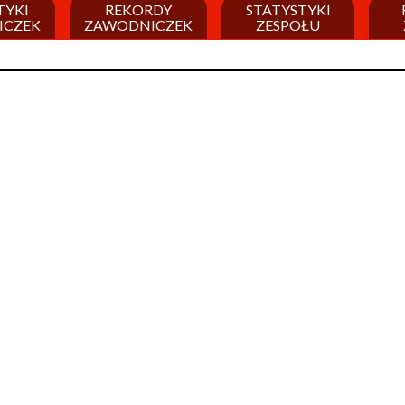
TYKI
REKORDY
STATYSTYKI
ICZEK
ZAWODNICZEK
ZESPOŁU