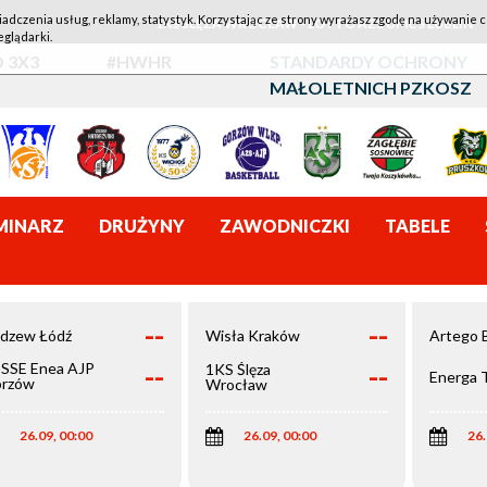
iadczenia usług, reklamy, statystyk. Korzystając ze strony wyrażasz zgodę na używanie c
1KS ŚLĘZA WROCŁAW - LOTTO AZS UMCS LUBLIN
eglądarki.
 3X3
#HWHR
STANDARDY OCHRONY
MAŁOLETNICH PZKOSZ
MINARZ
DRUŻYNY
ZAWODNICZKI
TABELE
--
--
dzew Łódź
Wisła Kraków
Artego 
--
--
SSE Enea AJP
1KS Ślęza
Energa 
rzów
Wrocław
elkopolski
26.09, 00:00
26.09, 00:00
26.