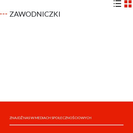
ZAWODNICZKI
ZNAJDŹ NAS W MEDIACH SPOŁECZNOŚCIOWYCH