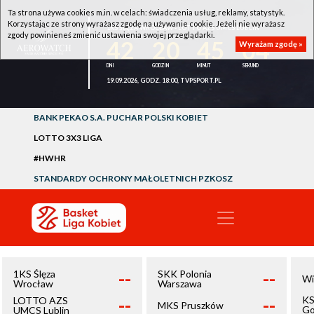
Ta strona używa cookies m.in. w celach: świadczenia usług, reklamy, statystyk.
Korzystając ze strony wyrażasz zgodę na używanie cookie. Jeżeli nie wyrażasz
1KS ŚLĘZA WROCŁAW - LOTTO AZS UMCS LUBLIN
zgody powinieneś zmienić ustawienia swojej przeglądarki.
42
20
45
04
Wyrażam zgodę »
19.09.2026, GODZ. 18:00, TVPSPORT.PL
BANK PEKAO S.A. PUCHAR POLSKI KOBIET
LOTTO 3X3 LIGA
#HWHR
STANDARDY OCHRONY MAŁOLETNICH PZKOSZ
--
--
1KS Ślęza
SKK Polonia
Wi
Wrocław
Warszawa
--
--
KS
LOTTO AZS
MKS Pruszków
Go
UMCS Lublin