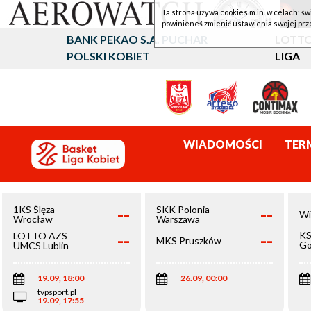
Ta strona używa cookies m.in. w celach: św
powinieneś zmienić ustawienia swojej prz
BANK PEKAO S.A. PUCHAR
LOTTO
POLSKI KOBIET
LIGA
WIADOMOŚCI
TER
--
--
1KS Ślęza
SKK Polonia
Wi
Wrocław
Warszawa
--
--
KS
LOTTO AZS
MKS Pruszków
Go
UMCS Lublin
Wi
19.09, 18:00
26.09, 00:00
tvpsport.pl
19.09, 17:55