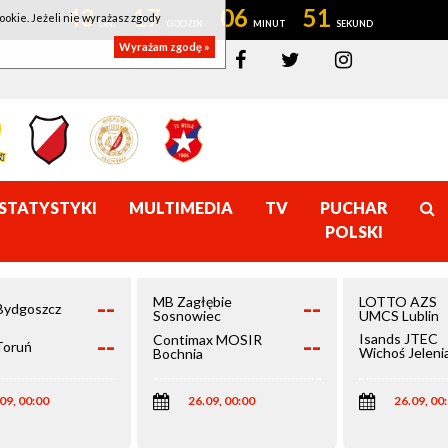
43
17
06
51
ookie. Jeżeli nie wyrażasz zgody
Wyrażam zgodę »
STATYSTYKI
MULTIMEDIA
TV
PUCHAR
POLSKI
--
--
MB Zagłębie
LOTTO AZS
Bydgoszcz
Sosnowiec
UMCS Lublin
--
--
Isands JTEC
Contimax MOSIR
Toruń
Wichoś Jeleni
Bochnia
Góra
09, 00:00
26.09, 00:00
26.09, 00