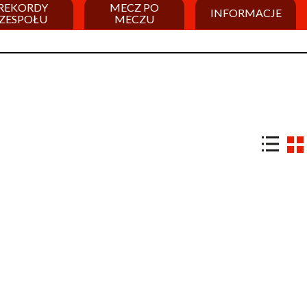
REKORDY
MECZ PO
INFORMACJE
ZESPOŁU
MECZU