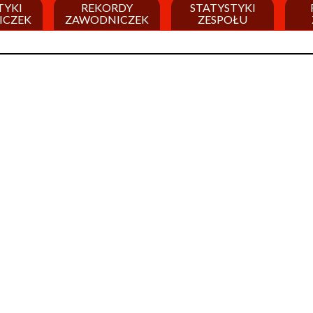
TYKI
REKORDY
STATYSTYKI
ICZEK
ZAWODNICZEK
ZESPOŁU