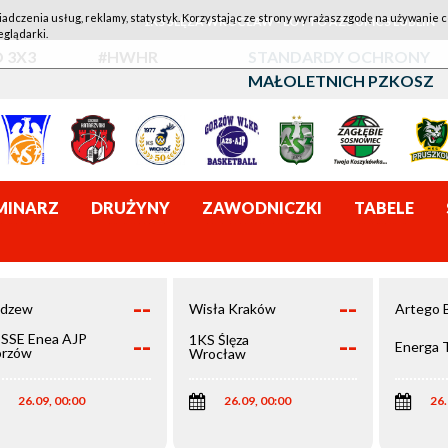
iadczenia usług, reklamy, statystyk. Korzystając ze strony wyrażasz zgodę na używanie c
1KS ŚLĘZA WROCŁAW - LOTTO AZS UMCS LUBLIN
eglądarki.
 3X3
#HWHR
STANDARDY OCHRONY
MAŁOLETNICH PZKOSZ
MINARZ
DRUŻYNY
ZAWODNICZKI
TABELE
--
--
dzew
Wisła Kraków
Artego 
--
--
SSE Enea AJP
1KS Ślęza
Energa 
rzów
Wrocław
elkopolski
26.09, 00:00
26.09, 00:00
26.