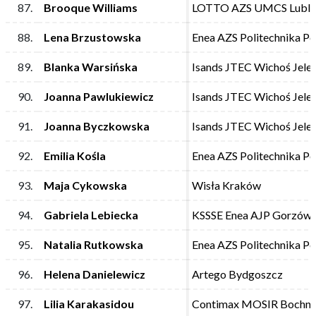
87.
87.
Brooque Williams
Brooque Williams
LOTTO AZS UMCS Lubli
LOTTO AZS UMCS Lubli
88.
88.
Lena Brzustowska
Lena Brzustowska
Enea AZS Politechnika P
Enea AZS Politechnika P
89.
89.
Blanka Warsińska
Blanka Warsińska
Isands JTEC Wichoś Jele
Isands JTEC Wichoś Jele
90.
90.
Joanna Pawlukiewicz
Joanna Pawlukiewicz
Isands JTEC Wichoś Jele
Isands JTEC Wichoś Jele
91.
91.
Joanna Byczkowska
Joanna Byczkowska
Isands JTEC Wichoś Jele
Isands JTEC Wichoś Jele
92.
92.
Emilia Kośla
Emilia Kośla
Enea AZS Politechnika P
Enea AZS Politechnika P
93.
93.
Maja Cykowska
Maja Cykowska
Wisła Kraków
Wisła Kraków
94.
94.
Gabriela Lebiecka
Gabriela Lebiecka
KSSSE Enea AJP Gorzów 
KSSSE Enea AJP Gorzów 
95.
95.
Natalia Rutkowska
Natalia Rutkowska
Enea AZS Politechnika P
Enea AZS Politechnika P
96.
96.
Helena Danielewicz
Helena Danielewicz
Artego Bydgoszcz
Artego Bydgoszcz
97.
97.
Lilia Karakasidou
Lilia Karakasidou
Contimax MOSIR Bochni
Contimax MOSIR Bochni