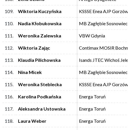
109.
109.
Wiktoria Kuczyńska
Wiktoria Kuczyńska
KSSSE Enea AJP Gorzów 
KSSSE Enea AJP Gorzów 
110.
110.
Nadia Kłobukowska
Nadia Kłobukowska
MB Zagłębie Sosnowiec
MB Zagłębie Sosnowiec
111.
111.
Weronika Zalewska
Weronika Zalewska
VBW Gdynia
VBW Gdynia
112.
112.
Wiktoria Zając
Wiktoria Zając
Contimax MOSIR Bochni
Contimax MOSIR Bochni
113.
113.
Klaudia Pilichowska
Klaudia Pilichowska
Isands JTEC Wichoś Jele
Isands JTEC Wichoś Jele
114.
114.
Nina Micek
Nina Micek
MB Zagłębie Sosnowiec
MB Zagłębie Sosnowiec
115.
115.
Weronika Steblecka
Weronika Steblecka
KSSSE Enea AJP Gorzów 
KSSSE Enea AJP Gorzów 
116.
116.
Karolina Podkańska
Karolina Podkańska
Energa Toruń
Energa Toruń
117.
117.
Aleksandra Ustowska
Aleksandra Ustowska
Energa Toruń
Energa Toruń
118.
118.
Laura Weber
Laura Weber
Energa Toruń
Energa Toruń