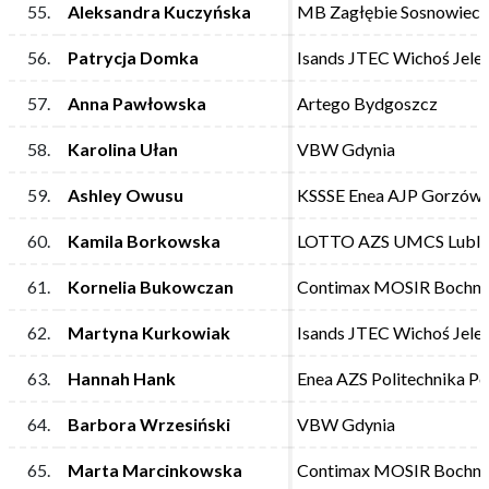
55.
55.
Aleksandra Kuczyńska
Aleksandra Kuczyńska
MB Zagłębie Sosnowiec
MB Zagłębie Sosnowiec
56.
56.
Patrycja Domka
Patrycja Domka
Isands JTEC Wichoś Jele
Isands JTEC Wichoś Jele
57.
57.
Anna Pawłowska
Anna Pawłowska
Artego Bydgoszcz
Artego Bydgoszcz
58.
58.
Karolina Ułan
Karolina Ułan
VBW Gdynia
VBW Gdynia
59.
59.
Ashley Owusu
Ashley Owusu
KSSSE Enea AJP Gorzów 
KSSSE Enea AJP Gorzów 
60.
60.
Kamila Borkowska
Kamila Borkowska
LOTTO AZS UMCS Lubli
LOTTO AZS UMCS Lubli
61.
61.
Kornelia Bukowczan
Kornelia Bukowczan
Contimax MOSIR Bochni
Contimax MOSIR Bochni
62.
62.
Martyna Kurkowiak
Martyna Kurkowiak
Isands JTEC Wichoś Jele
Isands JTEC Wichoś Jele
63.
63.
Hannah Hank
Hannah Hank
Enea AZS Politechnika P
Enea AZS Politechnika P
64.
64.
Barbora Wrzesiński
Barbora Wrzesiński
VBW Gdynia
VBW Gdynia
65.
65.
Marta Marcinkowska
Marta Marcinkowska
Contimax MOSIR Bochni
Contimax MOSIR Bochni