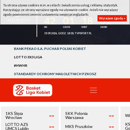
Ta strona używa cookies m.in. w celach: świadczenia usług, reklamy, statystyk.
Korzystając ze strony wyrażasz zgodę na używanie cookie. Jeżeli nie wyrażasz
1KS ŚLĘZA WROCŁAW - LOTTO AZS UMCS LUBLIN
zgody powinieneś zmienić ustawienia swojej przeglądarki.
42
01
18
52
Wyrażam zgodę »
19.09.2026, GODZ. 18:00, TVPSPORT.PL
BANK PEKAO S.A. PUCHAR POLSKI KOBIET
LOTTO 3X3 LIGA
#HWHR
STANDARDY OCHRONY MAŁOLETNICH PZKOSZ
--
--
1KS Ślęza
SKK Polonia
Wi
Wrocław
Warszawa
--
--
KS
LOTTO AZS
MKS Pruszków
Go
UMCS Lublin