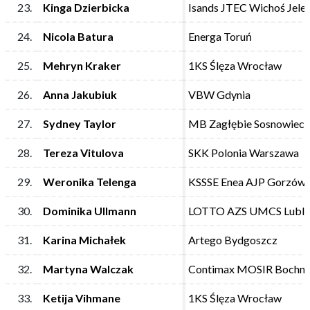
23.
23.
Kinga Dzierbicka
Kinga Dzierbicka
Isands JTEC Wichoś Jele
Isands JTEC Wichoś Jele
24.
24.
Nicola Batura
Nicola Batura
Energa Toruń
Energa Toruń
25.
25.
Mehryn Kraker
Mehryn Kraker
1KS Ślęza Wrocław
1KS Ślęza Wrocław
26.
26.
Anna Jakubiuk
Anna Jakubiuk
VBW Gdynia
VBW Gdynia
27.
27.
Sydney Taylor
Sydney Taylor
MB Zagłębie Sosnowiec
MB Zagłębie Sosnowiec
28.
28.
Tereza Vitulova
Tereza Vitulova
SKK Polonia Warszawa
SKK Polonia Warszawa
29.
29.
Weronika Telenga
Weronika Telenga
KSSSE Enea AJP Gorzów 
KSSSE Enea AJP Gorzów 
30.
30.
Dominika Ullmann
Dominika Ullmann
LOTTO AZS UMCS Lubli
LOTTO AZS UMCS Lubli
31.
31.
Karina Michałek
Karina Michałek
Artego Bydgoszcz
Artego Bydgoszcz
32.
32.
Martyna Walczak
Martyna Walczak
Contimax MOSIR Bochni
Contimax MOSIR Bochni
33.
33.
Ketija Vihmane
Ketija Vihmane
1KS Ślęza Wrocław
1KS Ślęza Wrocław