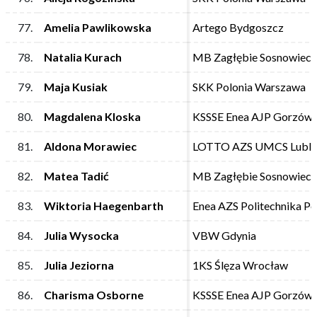
77.
77.
Amelia Pawlikowska
Amelia Pawlikowska
Artego Bydgoszcz
Artego Bydgoszcz
78.
78.
Natalia Kurach
Natalia Kurach
MB Zagłębie Sosnowiec
MB Zagłębie Sosnowiec
79.
79.
Maja Kusiak
Maja Kusiak
SKK Polonia Warszawa
SKK Polonia Warszawa
80.
80.
Magdalena Kloska
Magdalena Kloska
KSSSE Enea AJP Gorzów 
KSSSE Enea AJP Gorzów 
81.
81.
Aldona Morawiec
Aldona Morawiec
LOTTO AZS UMCS Lubli
LOTTO AZS UMCS Lubli
82.
82.
Matea Tadić
Matea Tadić
MB Zagłębie Sosnowiec
MB Zagłębie Sosnowiec
83.
83.
Wiktoria Haegenbarth
Wiktoria Haegenbarth
Enea AZS Politechnika P
Enea AZS Politechnika P
84.
84.
Julia Wysocka
Julia Wysocka
VBW Gdynia
VBW Gdynia
85.
85.
Julia Jeziorna
Julia Jeziorna
1KS Ślęza Wrocław
1KS Ślęza Wrocław
86.
86.
Charisma Osborne
Charisma Osborne
KSSSE Enea AJP Gorzów 
KSSSE Enea AJP Gorzów 