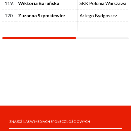
119.
119.
Wiktoria Barańska
Wiktoria Barańska
SKK Polonia Warszawa
SKK Polonia Warszawa
120.
120.
Zuzanna Szymkiewicz
Zuzanna Szymkiewicz
Artego Bydgoszcz
Artego Bydgoszcz
ZNAJDŹ NAS W MEDIACH SPOŁECZNOŚCIOWYCH