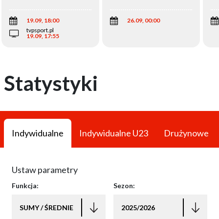
Wi
19.09, 18:00
26.09, 00:00
tvpsport.pl
19.09, 17:55
Statystyki
Indywidualne
Indywidualne U23
Drużynowe
Ustaw parametry
Funkcja:
Sezon:
SUMY / ŚREDNIE
2025/2026