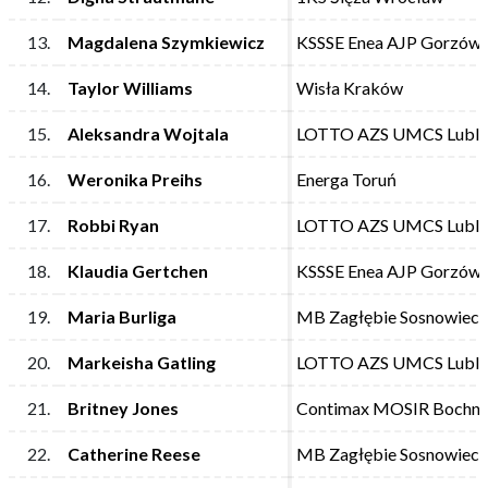
13.
13.
Magdalena Szymkiewicz
Magdalena Szymkiewicz
KSSSE Enea AJP Gorzów 
KSSSE Enea AJP Gorzów 
14.
14.
Taylor Williams
Taylor Williams
Wisła Kraków
Wisła Kraków
15.
15.
Aleksandra Wojtala
Aleksandra Wojtala
LOTTO AZS UMCS Lubli
LOTTO AZS UMCS Lubli
16.
16.
Weronika Preihs
Weronika Preihs
Energa Toruń
Energa Toruń
17.
17.
Robbi Ryan
Robbi Ryan
LOTTO AZS UMCS Lubli
LOTTO AZS UMCS Lubli
18.
18.
Klaudia Gertchen
Klaudia Gertchen
KSSSE Enea AJP Gorzów 
KSSSE Enea AJP Gorzów 
19.
19.
Maria Burliga
Maria Burliga
MB Zagłębie Sosnowiec
MB Zagłębie Sosnowiec
20.
20.
Markeisha Gatling
Markeisha Gatling
LOTTO AZS UMCS Lubli
LOTTO AZS UMCS Lubli
21.
21.
Britney Jones
Britney Jones
Contimax MOSIR Bochni
Contimax MOSIR Bochni
22.
22.
Catherine Reese
Catherine Reese
MB Zagłębie Sosnowiec
MB Zagłębie Sosnowiec