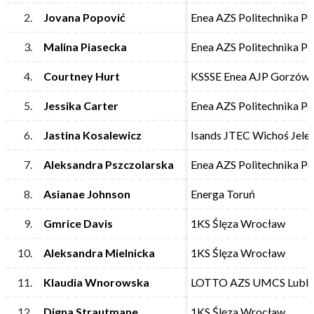
2.
2.
Jovana Popović
Jovana Popović
Enea AZS Politechnika P
Enea AZS Politechnika P
3.
3.
Malina Piasecka
Malina Piasecka
Enea AZS Politechnika P
Enea AZS Politechnika P
4.
4.
Courtney Hurt
Courtney Hurt
KSSSE Enea AJP Gorzów 
KSSSE Enea AJP Gorzów 
5.
5.
Jessika Carter
Jessika Carter
Enea AZS Politechnika P
Enea AZS Politechnika P
6.
6.
Jastina Kosalewicz
Jastina Kosalewicz
Isands JTEC Wichoś Jele
Isands JTEC Wichoś Jele
7.
7.
Aleksandra Pszczolarska
Aleksandra Pszczolarska
Enea AZS Politechnika P
Enea AZS Politechnika P
8.
8.
Asianae Johnson
Asianae Johnson
Energa Toruń
Energa Toruń
9.
9.
Gmrice Davis
Gmrice Davis
1KS Ślęza Wrocław
1KS Ślęza Wrocław
10.
10.
Aleksandra Mielnicka
Aleksandra Mielnicka
1KS Ślęza Wrocław
1KS Ślęza Wrocław
11.
11.
Klaudia Wnorowska
Klaudia Wnorowska
LOTTO AZS UMCS Lubli
LOTTO AZS UMCS Lubli
12.
12.
Digna Strautmane
Digna Strautmane
1KS Ślęza Wrocław
1KS Ślęza Wrocław