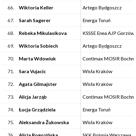
66.
66.
Wiktoria Keller
Wiktoria Keller
Artego Bydgoszcz
Artego Bydgoszcz
67.
67.
Sarah Sagerer
Sarah Sagerer
Energa Toruń
Energa Toruń
68.
68.
Rebeka Mikulasikova
Rebeka Mikulasikova
KSSSE Enea AJP Gorzów 
KSSSE Enea AJP Gorzów 
69.
69.
Wiktoria Sobiech
Wiktoria Sobiech
Artego Bydgoszcz
Artego Bydgoszcz
70.
70.
Marta Wdowiuk
Marta Wdowiuk
Contimax MOSIR Bochni
Contimax MOSIR Bochni
71.
71.
Sara Vujacic
Sara Vujacic
Wisła Kraków
Wisła Kraków
72.
72.
Agata Gilmajster
Agata Gilmajster
Wisła Kraków
Wisła Kraków
73.
73.
Alicja Jarząb
Alicja Jarząb
Contimax MOSIR Bochni
Contimax MOSIR Bochni
74.
74.
Łucja Grządziela
Łucja Grządziela
Energa Toruń
Energa Toruń
75.
75.
Aleksandra Żukowska
Aleksandra Żukowska
Wisła Kraków
Wisła Kraków
76.
76.
Alicja Rogozińska
Alicja Rogozińska
SKK Polonia Warszawa
SKK Polonia Warszawa