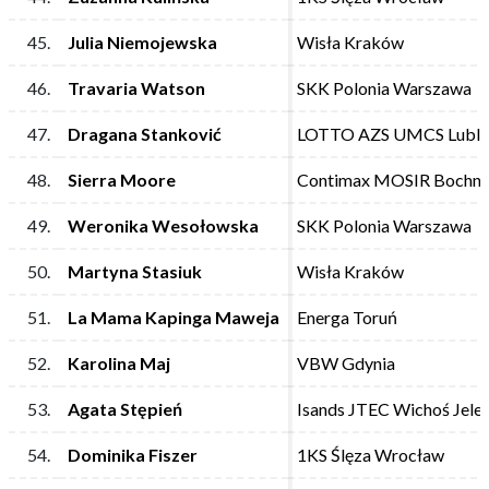
45.
45.
Julia Niemojewska
Julia Niemojewska
Wisła Kraków
Wisła Kraków
46.
46.
Travaria Watson
Travaria Watson
SKK Polonia Warszawa
SKK Polonia Warszawa
47.
47.
Dragana Stanković
Dragana Stanković
LOTTO AZS UMCS Lubli
LOTTO AZS UMCS Lubli
48.
48.
Sierra Moore
Sierra Moore
Contimax MOSIR Bochni
Contimax MOSIR Bochni
49.
49.
Weronika Wesołowska
Weronika Wesołowska
SKK Polonia Warszawa
SKK Polonia Warszawa
50.
50.
Martyna Stasiuk
Martyna Stasiuk
Wisła Kraków
Wisła Kraków
51.
51.
La Mama Kapinga Maweja
La Mama Kapinga Maweja
Energa Toruń
Energa Toruń
52.
52.
Karolina Maj
Karolina Maj
VBW Gdynia
VBW Gdynia
53.
53.
Agata Stępień
Agata Stępień
Isands JTEC Wichoś Jele
Isands JTEC Wichoś Jele
54.
54.
Dominika Fiszer
Dominika Fiszer
1KS Ślęza Wrocław
1KS Ślęza Wrocław