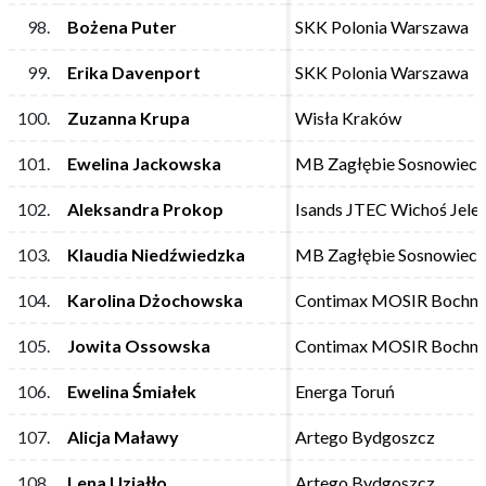
98.
98.
Bożena Puter
Bożena Puter
SKK Polonia Warszawa
SKK Polonia Warszawa
99.
99.
Erika Davenport
Erika Davenport
SKK Polonia Warszawa
SKK Polonia Warszawa
100.
100.
Zuzanna Krupa
Zuzanna Krupa
Wisła Kraków
Wisła Kraków
101.
101.
Ewelina Jackowska
Ewelina Jackowska
MB Zagłębie Sosnowiec
MB Zagłębie Sosnowiec
102.
102.
Aleksandra Prokop
Aleksandra Prokop
Isands JTEC Wichoś Jele
Isands JTEC Wichoś Jele
103.
103.
Klaudia Niedźwiedzka
Klaudia Niedźwiedzka
MB Zagłębie Sosnowiec
MB Zagłębie Sosnowiec
104.
104.
Karolina Dżochowska
Karolina Dżochowska
Contimax MOSIR Bochni
Contimax MOSIR Bochni
105.
105.
Jowita Ossowska
Jowita Ossowska
Contimax MOSIR Bochni
Contimax MOSIR Bochni
106.
106.
Ewelina Śmiałek
Ewelina Śmiałek
Energa Toruń
Energa Toruń
107.
107.
Alicja Maławy
Alicja Maławy
Artego Bydgoszcz
Artego Bydgoszcz
108.
108.
Lena Uziałło
Lena Uziałło
Artego Bydgoszcz
Artego Bydgoszcz