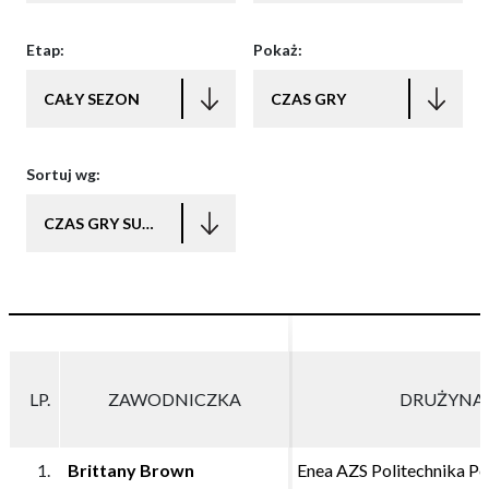
Etap:
Pokaż:
CAŁY SEZON
CZAS GRY
Sortuj wg:
CZAS GRY SUMA
LP.
LP.
ZAWODNICZKA
ZAWODNICZKA
DRUŻYNA
DRUŻYNA
1.
1.
Brittany Brown
Brittany Brown
Enea AZS Politechnika P
Enea AZS Politechnika P