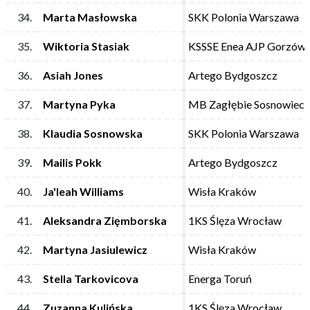
34.
34.
Marta Masłowska
Marta Masłowska
SKK Polonia Warszawa
SKK Polonia Warszawa
35.
35.
Wiktoria Stasiak
Wiktoria Stasiak
KSSSE Enea AJP Gorzów 
KSSSE Enea AJP Gorzów 
36.
36.
Asiah Jones
Asiah Jones
Artego Bydgoszcz
Artego Bydgoszcz
37.
37.
Martyna Pyka
Martyna Pyka
MB Zagłębie Sosnowiec
MB Zagłębie Sosnowiec
38.
38.
Klaudia Sosnowska
Klaudia Sosnowska
SKK Polonia Warszawa
SKK Polonia Warszawa
39.
39.
Mailis Pokk
Mailis Pokk
Artego Bydgoszcz
Artego Bydgoszcz
40.
40.
Ja'leah Williams
Ja'leah Williams
Wisła Kraków
Wisła Kraków
41.
41.
Aleksandra Zięmborska
Aleksandra Zięmborska
1KS Ślęza Wrocław
1KS Ślęza Wrocław
42.
42.
Martyna Jasiulewicz
Martyna Jasiulewicz
Wisła Kraków
Wisła Kraków
43.
43.
Stella Tarkovicova
Stella Tarkovicova
Energa Toruń
Energa Toruń
44.
44.
Zuzanna Kulińska
Zuzanna Kulińska
1KS Ślęza Wrocław
1KS Ślęza Wrocław