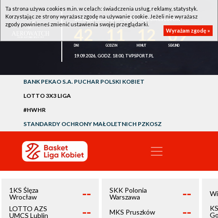
Ta strona używa cookies m.in. w celach: świadczenia usług, reklamy, statystyk.
Korzystając ze strony wyrażasz zgodę na używanie cookie. Jeżeli nie wyrażasz
1KS ŚLĘZA WROCŁAW - LOTTO AZS UMCS LUBLIN
zgody powinieneś zmienić ustawienia swojej przeglądarki.
42
11
12
09
Wyrażam zgodę »
19.09.2026, GODZ. 18:00, TVPSPORT.PL
BANK PEKAO S.A. PUCHAR POLSKI KOBIET
LOTTO 3X3 LIGA
#HWHR
STANDARDY OCHRONY MAŁOLETNICH PZKOSZ
--
--
1KS Ślęza
SKK Polonia
Wi
Wrocław
Warszawa
--
--
KS
LOTTO AZS
MKS Pruszków
Go
UMCS Lublin