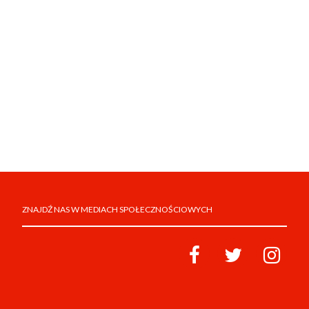
ZNAJDŹ NAS W MEDIACH SPOŁECZNOŚCIOWYCH