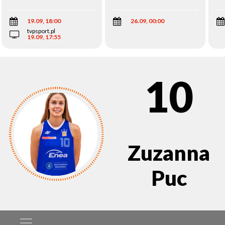
Wi
19.09, 18:00
26.09, 00:00
tvpsport.pl
19.09, 17:55
10
Zuzanna
Puc