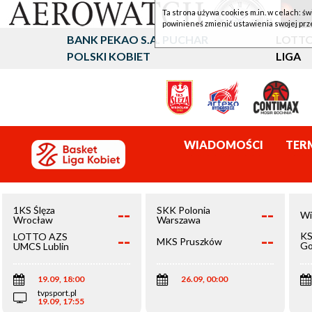
Ta strona używa cookies m.in. w celach: św
powinieneś zmienić ustawienia swojej prz
BANK PEKAO S.A. PUCHAR
LOTTO
POLSKI KOBIET
LIGA
WIADOMOŚCI
TER
--
--
1KS Ślęza
SKK Polonia
Wi
Wrocław
Warszawa
--
--
KS
LOTTO AZS
MKS Pruszków
Go
UMCS Lublin
Wi
19.09, 18:00
26.09, 00:00
tvpsport.pl
19.09, 17:55