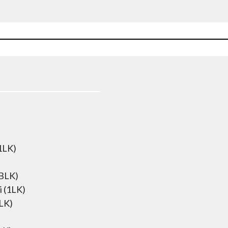
1LK)
EBLK)
 (1LK)
BLK)