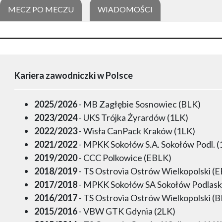
MECZ PO MECZU
WIADOMOŚCI
Kariera zawodniczki w Polsce
2025/2026
- MB Zagłębie Sosnowiec (BLK)
2023/2024
- UKS Trójka Żyrardów (1LK)
2022/2023
- Wisła CanPack Kraków (1LK)
2021/2022
- MPKK Sokołów S.A. Sokołów Podl. (
2019/2020
- CCC Polkowice (EBLK)
2018/2019
- TS Ostrovia Ostrów Wielkopolski (
2017/2018
- MPKK Sokołów SA Sokołów Podlaski
2016/2017
- TS Ostrovia Ostrów Wielkopolski (
2015/2016
- VBW GTK Gdynia (2LK)