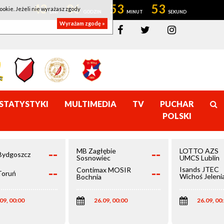
43
06
53
53
ookie. Jeżeli nie wyrażasz zgody
Wyrażam zgodę »
STATYSTYKI
MULTIMEDIA
TV
PUCHAR
POLSKI
--
--
MB Zagłębie
LOTTO AZS
Bydgoszcz
Sosnowiec
UMCS Lublin
--
--
Isands JTEC
Contimax MOSIR
Toruń
Wichoś Jeleni
Bochnia
Góra
09, 00:00
26.09, 00:00
26.09, 00