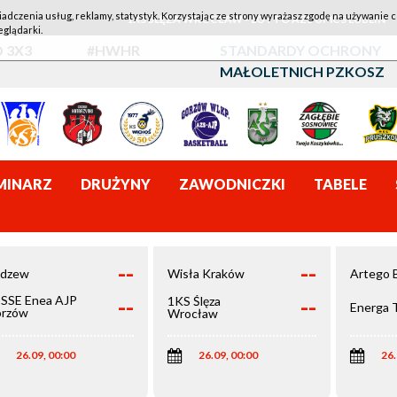
iadczenia usług, reklamy, statystyk. Korzystając ze strony wyrażasz zgodę na używanie c
1KS ŚLĘZA WROCŁAW - LOTTO AZS UMCS LUBLIN
eglądarki.
 3X3
#HWHR
STANDARDY OCHRONY
MAŁOLETNICH PZKOSZ
MINARZ
DRUŻYNY
ZAWODNICZKI
TABELE
--
--
dzew
Wisła Kraków
Artego 
--
--
SSE Enea AJP
1KS Ślęza
Energa 
rzów
Wrocław
elkopolski
26.09, 00:00
26.09, 00:00
26.