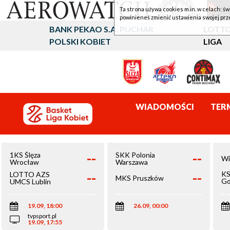
Ta strona używa cookies m.in. w celach: św
powinieneś zmienić ustawienia swojej prz
BANK PEKAO S.A. PUCHAR
LOTTO
POLSKI KOBIET
LIGA
WIADOMOŚCI
TER
--
--
1KS Ślęza
SKK Polonia
Wi
Wrocław
Warszawa
--
--
KS
LOTTO AZS
MKS Pruszków
Go
UMCS Lublin
Wi
19.09, 18:00
26.09, 00:00
tvpsport.pl
19.09, 17:55