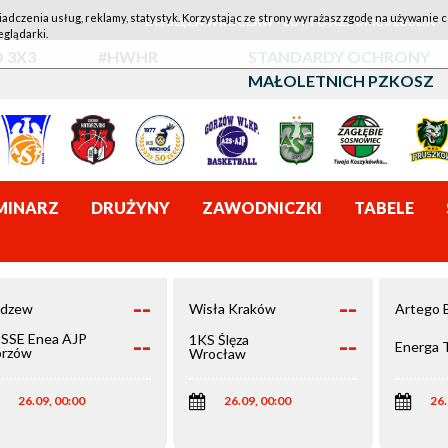
iadczenia usług, reklamy, statystyk. Korzystając ze strony wyrażasz zgodę na używanie c
1KS ŚLĘZA WROCŁAW - LOTTO AZS UMCS LUBLIN
eglądarki.
 3X3
#HWHR
STANDARDY OCHRONY
MAŁOLETNICH PZKOSZ
MINARZ
DRUŻYNY
ZAWODNICZKI
TABELE
--
--
dzew
Wisła Kraków
Artego 
--
--
SSE Enea AJP
1KS Ślęza
Energa 
rzów
Wrocław
elkopolski
26.09, 00:00
26.09, 00:00
26.