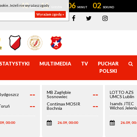
43
11
06
02
ookie. Jeżeli nie wyrażasz zgody
Wyrażam zgodę »
STATYSTYKI
MULTIMEDIA
TV
PUCHAR
POLSKI
--
--
MB Zagłębie
LOTTO AZS
Bydgoszcz
Sosnowiec
UMCS Lublin
--
--
Isands JTEC
Contimax MOSIR
Toruń
Wichoś Jeleni
Bochnia
Góra
09, 00:00
26.09, 00:00
26.09, 00