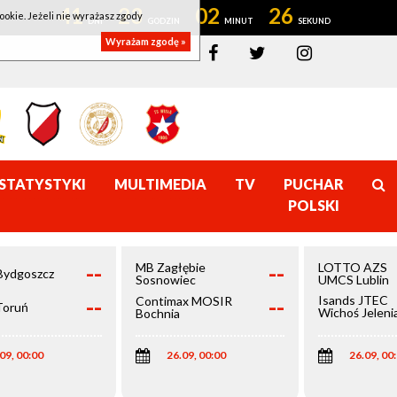
41
23
02
26
ookie. Jeżeli nie wyrażasz zgody
Wyrażam zgodę »
STATYSTYKI
MULTIMEDIA
TV
PUCHAR
POLSKI
--
--
MB Zagłębie
LOTTO AZS
Bydgoszcz
Sosnowiec
UMCS Lublin
--
--
Isands JTEC
Contimax MOSIR
Toruń
Wichoś Jeleni
Bochnia
Góra
09, 00:00
26.09, 00:00
26.09, 00