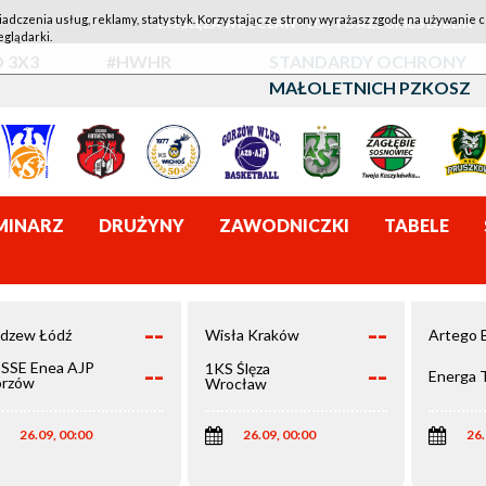
iadczenia usług, reklamy, statystyk. Korzystając ze strony wyrażasz zgodę na używanie c
1KS ŚLĘZA WROCŁAW - LOTTO AZS UMCS LUBLIN
eglądarki.
 3X3
#HWHR
STANDARDY OCHRONY
MAŁOLETNICH PZKOSZ
MINARZ
DRUŻYNY
ZAWODNICZKI
TABELE
--
--
dzew Łódź
Wisła Kraków
Artego 
--
--
SSE Enea AJP
1KS Ślęza
Energa 
rzów
Wrocław
elkopolski
26.09, 00:00
26.09, 00:00
26.