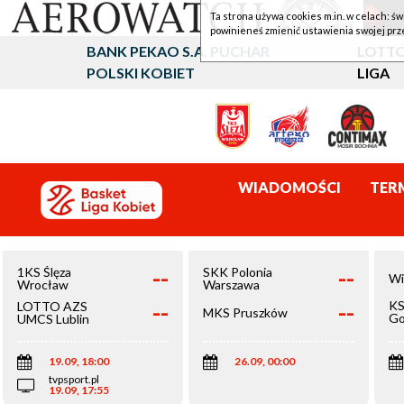
Ta strona używa cookies m.in. w celach: św
powinieneś zmienić ustawienia swojej prz
BANK PEKAO S.A. PUCHAR
LOTTO
POLSKI KOBIET
LIGA
WIADOMOŚCI
TER
--
--
1KS Ślęza
SKK Polonia
Wi
Wrocław
Warszawa
--
--
KS
LOTTO AZS
MKS Pruszków
Go
UMCS Lublin
Wi
19.09, 18:00
26.09, 00:00
tvpsport.pl
19.09, 17:55