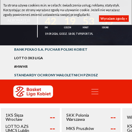
Ta strona używa cookies m.in. w celach: świadczenia usług, reklamy, statystyk.
Korzystając ze strony wyrażasz zgodę na używanie cookie. Jeżeli nie wyrażasz
1KS ŚLĘZA WROCŁAW - LOTTO AZS UMCS LUBLIN
zgody powinieneś zmienić ustawienia swojej przeglądarki.
42
19
53
35
Wyrażam zgodę »
19.09.2026, GODZ. 18:00, TVPSPORT.PL
BANK PEKAO S.A. PUCHAR POLSKI KOBIET
LOTTO 3X3 LIGA
#HWHR
STANDARDY OCHRONY MAŁOLETNICH PZKOSZ
--
--
1KS Ślęza
SKK Polonia
Wi
Wrocław
Warszawa
--
--
KS
LOTTO AZS
MKS Pruszków
Go
UMCS Lublin