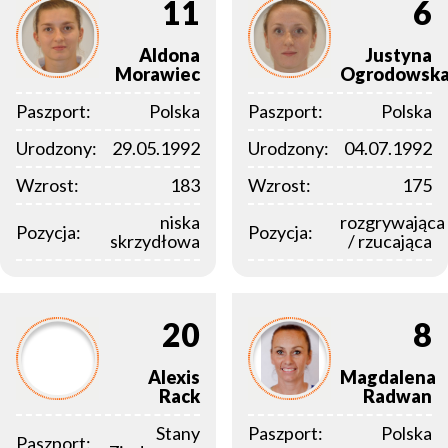
11
6
Aldona
Justyna
Morawiec
Ogrodowsk
Paszport:
Polska
Paszport:
Polska
Urodzony:
29.05.1992
Urodzony:
04.07.1992
Wzrost:
183
Wzrost:
175
niska
rozgrywająca
Pozycja:
Pozycja:
skrzydłowa
/ rzucająca
20
8
Alexis
Magdalena
Rack
Radwan
Stany
Paszport:
Polska
Paszport: