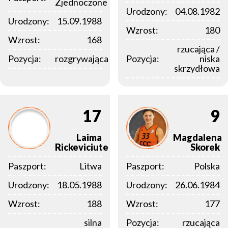
Zjednoczone
Urodzony:
04.08.1982
Urodzony:
15.09.1988
Wzrost:
180
Wzrost:
168
rzucająca /
Pozycja:
rozgrywająca
Pozycja:
niska
skrzydłowa
17
9
Laima
Magdalena
Rickeviciute
Skorek
Paszport:
Litwa
Paszport:
Polska
Urodzony:
18.05.1988
Urodzony:
26.06.1984
Wzrost:
188
Wzrost:
177
silna
Pozycja:
rzucająca