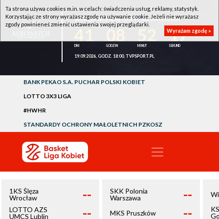
Ta strona używa cookies m.in. w celach: świadczenia usług, reklamy, statystyk.
Korzystając ze strony wyrażasz zgodę na używanie cookie. Jeżeli nie wyrażasz
1KS ŚLĘZA WROCŁAW - LOTTO AZS UMCS LUBLIN
zgody powinieneś zmienić ustawienia swojej przeglądarki.
41
08
52
16
Wyrażam zgodę »
19.09.2026, GODZ. 18:00, TVPSPORT.PL
BANK PEKAO S.A. PUCHAR POLSKI KOBIET
LOTTO 3X3 LIGA
#HWHR
STANDARDY OCHRONY MAŁOLETNICH PZKOSZ
--
--
1KS Ślęza
SKK Polonia
Wi
Wrocław
Warszawa
--
--
KS
LOTTO AZS
MKS Pruszków
Go
UMCS Lublin