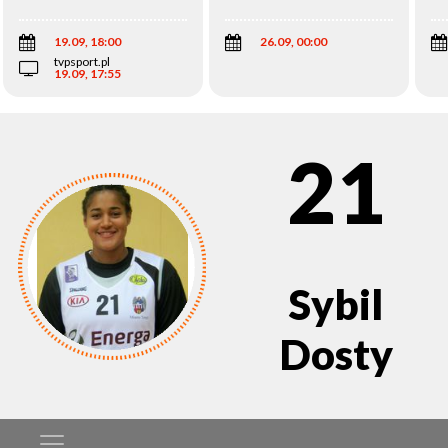
Wi
19.09, 18:00
26.09, 00:00
tvpsport.pl
19.09, 17:55
21
Sybil
Dosty