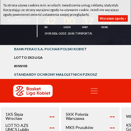
Ta strona używa cookies m.in. w celach: świadczenia usług, reklamy, statystyk.
Korzystając ze strony wyrażasz zgodę na używanie cookie. Jeżeli nie wyrażasz
1KS ŚLĘZA WROCŁAW - LOTTO AZS UMCS LUBLIN
zgody powinieneś zmienić ustawienia swojej przeglądarki.
42
00
32
09
Wyrażam zgodę »
19.09.2026, GODZ. 18:00, TVPSPORT.PL
BANK PEKAO S.A. PUCHAR POLSKI KOBIET
LOTTO 3X3 LIGA
#HWHR
STANDARDY OCHRONY MAŁOLETNICH PZKOSZ
--
--
1KS Ślęza
SKK Polonia
Wi
Wrocław
Warszawa
--
--
KS
LOTTO AZS
MKS Pruszków
Go
UMCS Lublin