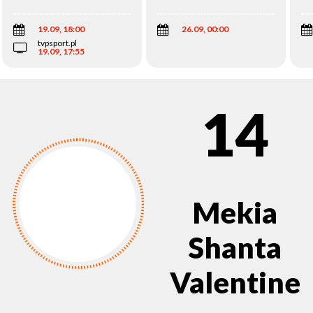
Wi
19.09, 18:00
26.09, 00:00
tvpsport.pl
19.09, 17:55
14
Mekia
Shanta
Valentine