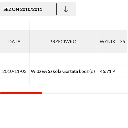
SEZON 2010/2011
DATA
DATA
PRZECIWKO
PRZECIWKO
WYNIK
WYNIK
S5
S5
2010-11-03
2010-11-03
Widzew Szkoła Gortata Łódź
Widzew Szkoła Gortata Łódź
(d)
(d)
46:71
46:71
P
P