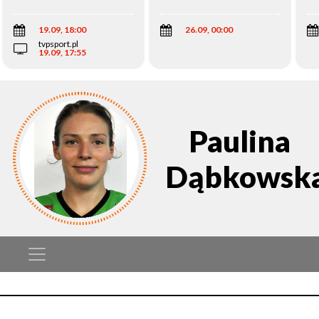
Wi
19.09, 18:00
26.09, 00:00
tvpsport.pl
19.09, 17:55
Paulina
Dąbkowsk