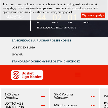
Ta strona używa cookies m.in. w celach: świadczenia usług, reklamy, statystyk.
Korzystając ze strony wyrażasz zgodę na używanie cookie. Jeżeli nie wyrażasz
1KS ŚLĘZA WROCŁAW - LOTTO AZS UMCS LUBLIN
zgody powinieneś zmienić ustawienia swojej przeglądarki.
44
02
01
56
Wyrażam zgodę »
19.09.2026, GODZ. 18:00, TVPSPORT.PL
BANK PEKAO S.A. PUCHAR POLSKI KOBIET
LOTTO 3X3 LIGA
#HWHR
STANDARDY OCHRONY MAŁOLETNICH PZKOSZ
--
--
1KS Ślęza
SKK Polonia
Wi
Wrocław
Warszawa
--
--
KS
LOTTO AZS
MKS Pruszków
Go
UMCS Lublin