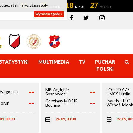
41
05
18
27
ookie. Jeżeli nie wyrażasz zgody
Wyrażam zgodę »
STATYSTYKI
MULTIMEDIA
TV
PUCHAR
POLSKI
--
--
MB Zagłębie
LOTTO AZS
Bydgoszcz
Sosnowiec
UMCS Lublin
--
--
Isands JTEC
Contimax MOSIR
Toruń
Wichoś Jeleni
Bochnia
Góra
09, 00:00
26.09, 00:00
26.09, 00