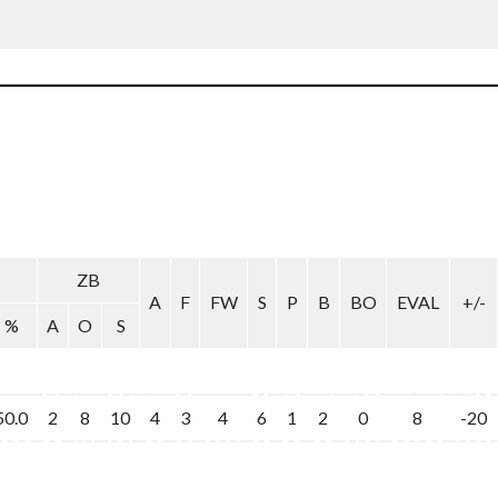
ZB
A
F
FW
S
P
B
BO
EVAL
+/-
%
A
O
S
50.0
2
8
10
4
3
4
6
1
2
0
8
-20