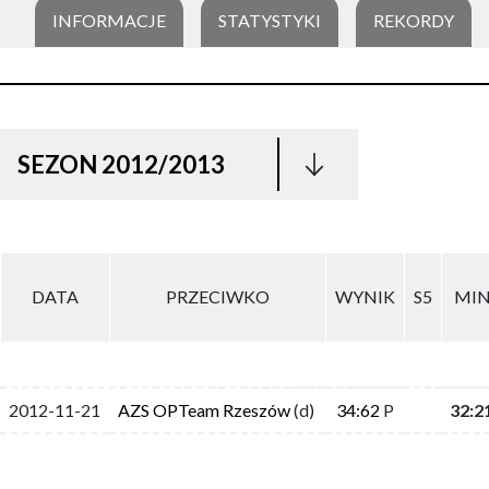
INFORMACJE
STATYSTYKI
REKORDY
SEZON 2012/2013
DATA
PRZECIWKO
WYNIK
S5
MI
2012-11-21
AZS OPTeam Rzeszów
(d)
34:62
P
32:2