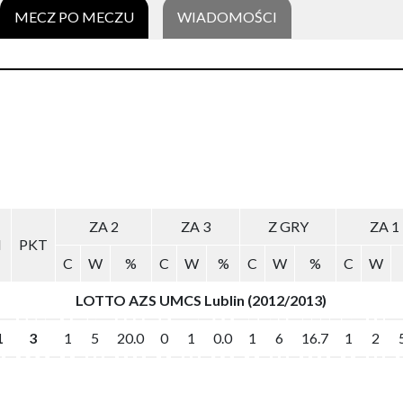
MECZ PO MECZU
WIADOMOŚCI
ZA 2
ZA 3
Z GRY
ZA 1
N
PKT
C
W
%
C
W
%
C
W
%
C
W
LOTTO AZS UMCS Lublin (2012/2013)
1
3
1
5
20.0
0
1
0.0
1
6
16.7
1
2