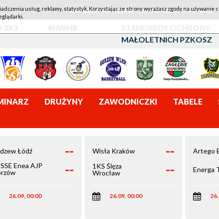
iadczenia usług, reklamy, statystyk. Korzystając ze strony wyrażasz zgodę na używanie c
1KS ŚLĘZA WROCŁAW - LOTTO AZS UMCS LUBLIN
eglądarki.
 3X3
#HWHR
STANDARDY OCHRONY
MAŁOLETNICH PZKOSZ
MINARZ
DRUŻYNY
ZAWODNICZKI
TABELE
--
--
dzew Łódź
Wisła Kraków
Artego 
--
--
SSE Enea AJP
1KS Ślęza
Energa 
rzów
Wrocław
elkopolski
26.09, 00:00
26.09, 00:00
26.