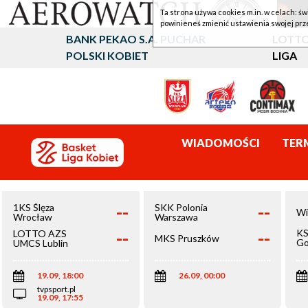
Ta strona używa cookies m.in. w celach: św
powinieneś zmienić ustawienia swojej prz
BANK PEKAO S.A. PUCHAR
LOTTO
POLSKI KOBIET
LIGA
WIADOMOŚCI
TER
--
--
1KS Ślęza
SKK Polonia
Wi
Wrocław
Warszawa
--
--
KS
LOTTO AZS
MKS Pruszków
Go
UMCS Lublin
Wi
19.09, 18:00
26.09, 00:00
tvpsport.pl
19.09, 17:55