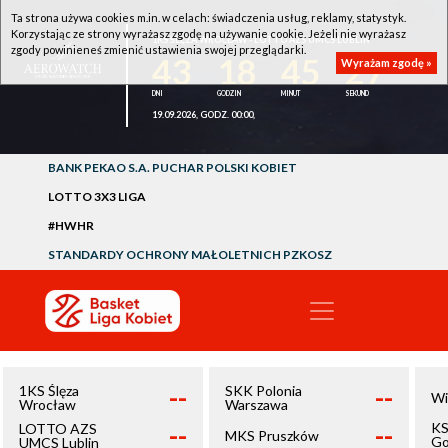
Ta strona używa cookies m.in. w celach: świadczenia usług, reklamy, statystyk.
Korzystając ze strony wyrażasz zgodę na używanie cookie. Jeżeli nie wyrażasz
1KS ŚLĘZA WROCŁAW - LOTTO AZS UMCS LUBLIN
zgody powinieneś zmienić ustawienia swojej przeglądarki.
43
18
45
27
Wyrażam zgodę »
19.09.2026, GODZ. 00:00,
BANK PEKAO S.A. PUCHAR POLSKI KOBIET
LOTTO 3X3 LIGA
#HWHR
STANDARDY OCHRONY MAŁOLETNICH PZKOSZ
--
--
1KS Ślęza
SKK Polonia
Wi
Wrocław
Warszawa
--
--
KS
LOTTO AZS
MKS Pruszków
Go
UMCS Lublin