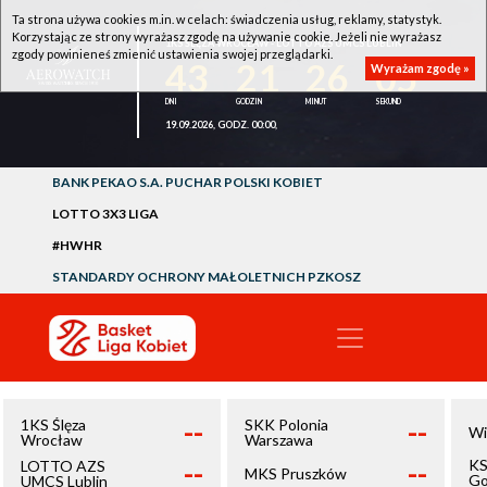
Ta strona używa cookies m.in. w celach: świadczenia usług, reklamy, statystyk.
Korzystając ze strony wyrażasz zgodę na używanie cookie. Jeżeli nie wyrażasz
1KS ŚLĘZA WROCŁAW - LOTTO AZS UMCS LUBLIN
zgody powinieneś zmienić ustawienia swojej przeglądarki.
43
21
26
05
Wyrażam zgodę »
19.09.2026, GODZ. 00:00,
BANK PEKAO S.A. PUCHAR POLSKI KOBIET
LOTTO 3X3 LIGA
#HWHR
STANDARDY OCHRONY MAŁOLETNICH PZKOSZ
--
--
1KS Ślęza
SKK Polonia
Wi
Wrocław
Warszawa
--
--
KS
LOTTO AZS
MKS Pruszków
Go
UMCS Lublin