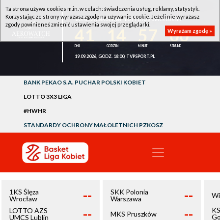
Ta strona używa cookies m.in. w celach: świadczenia usług, reklamy, statystyk.
Korzystając ze strony wyrażasz zgodę na używanie cookie. Jeżeli nie wyrażasz
1KS ŚLĘZA WROCŁAW - LOTTO AZS UMCS LUBLIN
zgody powinieneś zmienić ustawienia swojej przeglądarki.
41
14
57
00
Wyrażam zgodę »
19.09.2026, GODZ. 18:00, TVPSPORT.PL
BANK PEKAO S.A. PUCHAR POLSKI KOBIET
LOTTO 3X3 LIGA
#HWHR
STANDARDY OCHRONY MAŁOLETNICH PZKOSZ
--
--
1KS Ślęza
SKK Polonia
Wi
Wrocław
Warszawa
--
--
KS
LOTTO AZS
MKS Pruszków
Go
UMCS Lublin