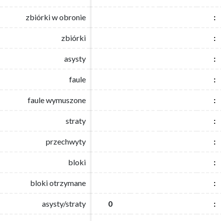
zbiórki w obronie
zbiórki w obronie
:
:
zbiórki
zbiórki
:
:
asysty
asysty
:
:
faule
faule
:
:
faule wymuszone
faule wymuszone
:
:
straty
straty
:
:
przechwyty
przechwyty
:
:
bloki
bloki
:
:
bloki otrzymane
bloki otrzymane
:
:
asysty/straty
asysty/straty
0
0
:
: