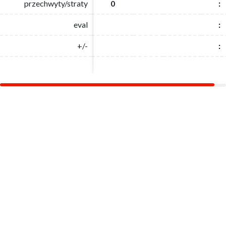
przechwyty/straty
przechwyty/straty
0
0
:
:
eval
eval
:
:
+/-
+/-
:
: