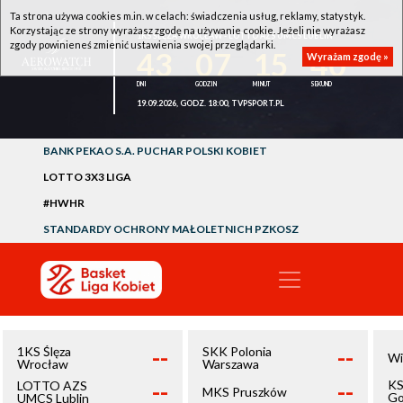
Ta strona używa cookies m.in. w celach: świadczenia usług, reklamy, statystyk.
Korzystając ze strony wyrażasz zgodę na używanie cookie. Jeżeli nie wyrażasz
1KS ŚLĘZA WROCŁAW - LOTTO AZS UMCS LUBLIN
zgody powinieneś zmienić ustawienia swojej przeglądarki.
43
07
15
40
Wyrażam zgodę »
19.09.2026, GODZ. 18:00, TVPSPORT.PL
BANK PEKAO S.A. PUCHAR POLSKI KOBIET
LOTTO 3X3 LIGA
#HWHR
STANDARDY OCHRONY MAŁOLETNICH PZKOSZ
--
--
1KS Ślęza
SKK Polonia
Wi
Wrocław
Warszawa
--
--
KS
LOTTO AZS
MKS Pruszków
Go
UMCS Lublin