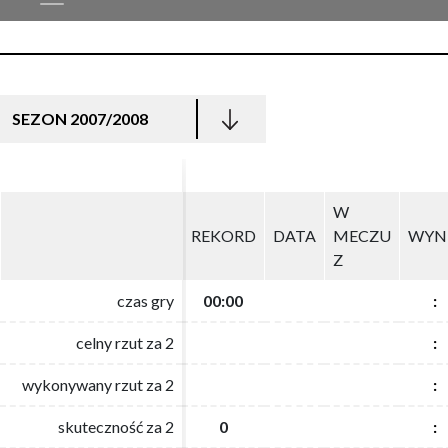
SEZON 2007/2008
W
W
REKORD
REKORD
DATA
DATA
MECZU
MECZU
WYN
WYN
Z
Z
czas gry
czas gry
00:00
00:00
:
:
celny rzut za 2
celny rzut za 2
:
:
wykonywany rzut za 2
wykonywany rzut za 2
:
:
skuteczność za 2
skuteczność za 2
0
0
:
: