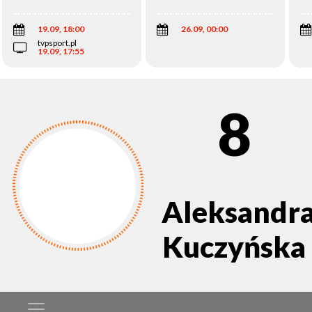
Wi
19.09, 18:00
26.09, 00:00
tvpsport.pl
19.09, 17:55
8
Aleksandr
Kuczyńska