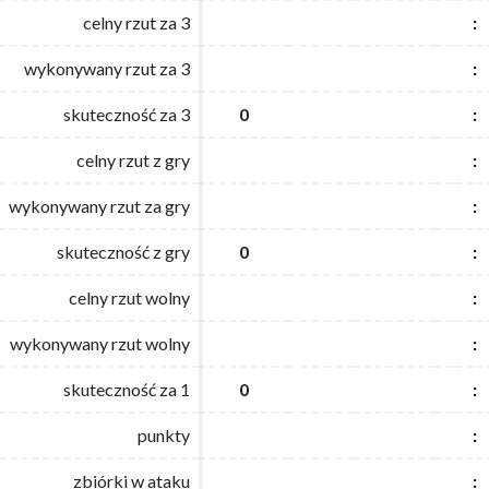
celny rzut za 3
celny rzut za 3
:
:
wykonywany rzut za 3
wykonywany rzut za 3
:
:
skuteczność za 3
skuteczność za 3
0
0
:
:
celny rzut z gry
celny rzut z gry
:
:
wykonywany rzut za gry
wykonywany rzut za gry
:
:
skuteczność z gry
skuteczność z gry
0
0
:
:
celny rzut wolny
celny rzut wolny
:
:
wykonywany rzut wolny
wykonywany rzut wolny
:
:
skuteczność za 1
skuteczność za 1
0
0
:
:
punkty
punkty
:
:
zbiórki w ataku
zbiórki w ataku
:
: