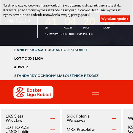
Ta strona używa cookies m.in. w celach: świadczenia usług, reklamy, statystyk.
Korzystając ze strony wyrażasz zgodę na używanie cookie. Jeżeli nie wyrażasz
1KS ŚLĘZA WROCŁAW - LOTTO AZS UMCS LUBLIN
zgody powinieneś zmienić ustawienia swojej przeglądarki.
41
04
20
16
Wyrażam zgodę »
19.09.2026, GODZ. 18:00, TVPSPORT.PL
BANK PEKAO S.A. PUCHAR POLSKI KOBIET
LOTTO 3X3 LIGA
#HWHR
STANDARDY OCHRONY MAŁOLETNICH PZKOSZ
--
--
1KS Ślęza
SKK Polonia
Wi
Wrocław
Warszawa
--
--
KS
LOTTO AZS
MKS Pruszków
Go
UMCS Lublin