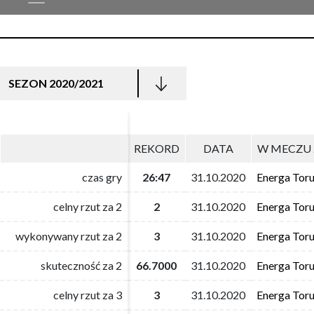
SEZON 2020/2021
REKORD
REKORD
DATA
DATA
W MECZU 
W MECZU 
czas gry
czas gry
26:47
26:47
31.10.2020
31.10.2020
Energa Tor
Energa Tor
celny rzut za 2
celny rzut za 2
2
2
31.10.2020
31.10.2020
Energa Tor
Energa Tor
wykonywany rzut za 2
wykonywany rzut za 2
3
3
31.10.2020
31.10.2020
Energa Tor
Energa Tor
skuteczność za 2
skuteczność za 2
66.7000
66.7000
31.10.2020
31.10.2020
Energa Tor
Energa Tor
celny rzut za 3
celny rzut za 3
3
3
31.10.2020
31.10.2020
Energa Tor
Energa Tor