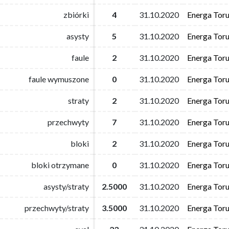
zbiórki
zbiórki
4
4
31.10.2020
31.10.2020
Energa Tor
Energa Tor
asysty
asysty
5
5
31.10.2020
31.10.2020
Energa Tor
Energa Tor
faule
faule
2
2
31.10.2020
31.10.2020
Energa Tor
Energa Tor
faule wymuszone
faule wymuszone
0
0
31.10.2020
31.10.2020
Energa Tor
Energa Tor
straty
straty
2
2
31.10.2020
31.10.2020
Energa Tor
Energa Tor
przechwyty
przechwyty
7
7
31.10.2020
31.10.2020
Energa Tor
Energa Tor
bloki
bloki
2
2
31.10.2020
31.10.2020
Energa Tor
Energa Tor
bloki otrzymane
bloki otrzymane
0
0
31.10.2020
31.10.2020
Energa Tor
Energa Tor
asysty/straty
asysty/straty
2.5000
2.5000
31.10.2020
31.10.2020
Energa Tor
Energa Tor
przechwyty/straty
przechwyty/straty
3.5000
3.5000
31.10.2020
31.10.2020
Energa Tor
Energa Tor