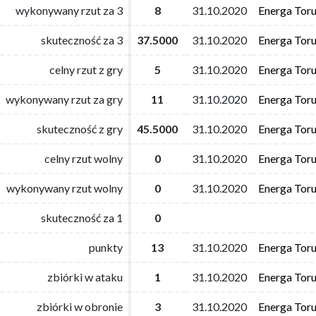
wykonywany rzut za 3
wykonywany rzut za 3
8
8
31.10.2020
31.10.2020
Energa Tor
Energa Tor
skuteczność za 3
skuteczność za 3
37.5000
37.5000
31.10.2020
31.10.2020
Energa Tor
Energa Tor
celny rzut z gry
celny rzut z gry
5
5
31.10.2020
31.10.2020
Energa Tor
Energa Tor
wykonywany rzut za gry
wykonywany rzut za gry
11
11
31.10.2020
31.10.2020
Energa Tor
Energa Tor
skuteczność z gry
skuteczność z gry
45.5000
45.5000
31.10.2020
31.10.2020
Energa Tor
Energa Tor
celny rzut wolny
celny rzut wolny
0
0
31.10.2020
31.10.2020
Energa Tor
Energa Tor
wykonywany rzut wolny
wykonywany rzut wolny
0
0
31.10.2020
31.10.2020
Energa Tor
Energa Tor
skuteczność za 1
skuteczność za 1
0
0
punkty
punkty
13
13
31.10.2020
31.10.2020
Energa Tor
Energa Tor
zbiórki w ataku
zbiórki w ataku
1
1
31.10.2020
31.10.2020
Energa Tor
Energa Tor
zbiórki w obronie
zbiórki w obronie
3
3
31.10.2020
31.10.2020
Energa Tor
Energa Tor