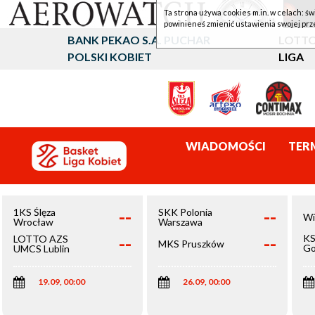
Ta strona używa cookies m.in. w celach: św
powinieneś zmienić ustawienia swojej prz
BANK PEKAO S.A. PUCHAR
LOTTO
POLSKI KOBIET
LIGA
WIADOMOŚCI
TER
--
--
1KS Ślęza
SKK Polonia
Wi
Wrocław
Warszawa
--
--
KS
LOTTO AZS
MKS Pruszków
Go
UMCS Lublin
Wi
19.09, 00:00
26.09, 00:00