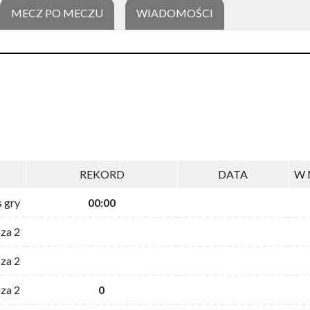
MECZ PO MECZU
WIADOMOŚCI
REKORD
DATA
W 
s gry
00:00
 za 2
za 2
za 2
0