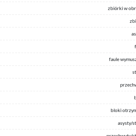
zbiórki w ob
zb
as
faule wymus
s
przech
bloki otrzy
asysty/s
przechwyty/st