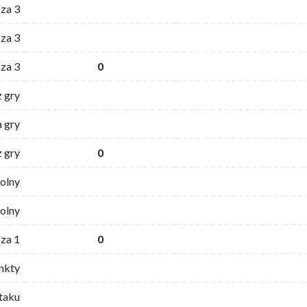
 za 3
za 3
za 3
0
z gry
 gry
z gry
0
wolny
olny
za 1
0
nkty
ataku