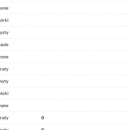
ronie
iórki
ysty
faule
zone
traty
wyty
bloki
mane
traty
0
raty
0