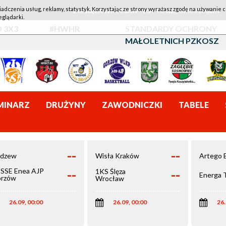
iadczenia usług, reklamy, statystyk. Korzystając ze strony wyrażasz zgodę na używanie c
1KS ŚLĘZA WROCŁAW - LOTTO AZS UMCS LUBLIN
eglądarki.
 3X3
#HWHR
STANDARDY OCHRONY
MAŁOLETNICH PZKOSZ
MINARZ
DRUŻYNY
ZAWODNICZKI
TABELE
--
--
dzew
Wisła Kraków
Artego 
--
--
SSE Enea AJP
1KS Ślęza
Energa 
rzów
Wrocław
elkopolski
26.09, 00:00
26.09, 00:00
26.