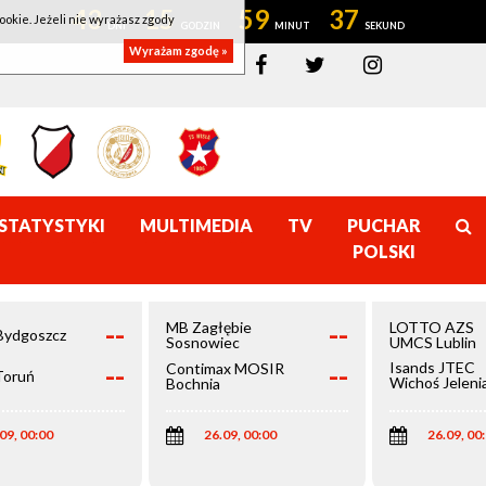
43
15
59
36
ookie. Jeżeli nie wyrażasz zgody
Wyrażam zgodę »
STATYSTYKI
MULTIMEDIA
TV
PUCHAR
POLSKI
--
--
MB Zagłębie
LOTTO AZS
Bydgoszcz
Sosnowiec
UMCS Lublin
--
--
Isands JTEC
Contimax MOSIR
Toruń
Wichoś Jeleni
Bochnia
Góra
09, 00:00
26.09, 00:00
26.09, 00