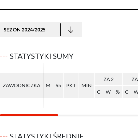
SEZON 2024/2025
STATYSTYKI SUMY
ZA 2
ZA 2
ZA
ZA
ZAWODNICZKA
ZAWODNICZKA
M
M
S5
S5
PKT
PKT
MIN
MIN
C
C
W
W
%
%
C
C
STATYSTYKI ŚREDNIE