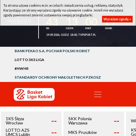
Ta strona używa cookies m.in. w celach: świadczenia usług, reklamy, statystyk.
Korzystając ze strony wyrażasz zgodę na używanie cookie. Jeżeli nie wyrażasz
1KS ŚLĘZA WROCŁAW - LOTTO AZS UMCS LUBLIN
zgody powinieneś zmienić ustawienia swojej przeglądarki.
43
13
00
27
Wyrażam zgodę »
19.09.2026, GODZ. 18:00, TVPSPORT.PL
BANK PEKAO S.A. PUCHAR POLSKI KOBIET
LOTTO 3X3 LIGA
#HWHR
STANDARDY OCHRONY MAŁOLETNICH PZKOSZ
--
--
1KS Ślęza
SKK Polonia
Wi
Wrocław
Warszawa
--
--
KS
LOTTO AZS
MKS Pruszków
Go
UMCS Lublin