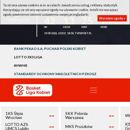
Ta strona używa cookies m.in. w celach: świadczenia usług, reklamy, statystyk.
Korzystając ze strony wyrażasz zgodę na używanie cookie. Jeżeli nie wyrażasz
1KS ŚLĘZA WROCŁAW - LOTTO AZS UMCS LUBLIN
zgody powinieneś zmienić ustawienia swojej przeglądarki.
42
13
25
11
Wyrażam zgodę »
19.09.2026, GODZ. 18:00, TVPSPORT.PL
BANK PEKAO S.A. PUCHAR POLSKI KOBIET
LOTTO 3X3 LIGA
#HWHR
STANDARDY OCHRONY MAŁOLETNICH PZKOSZ
--
--
1KS Ślęza
SKK Polonia
Wi
Wrocław
Warszawa
--
--
KS
LOTTO AZS
MKS Pruszków
Go
UMCS Lublin