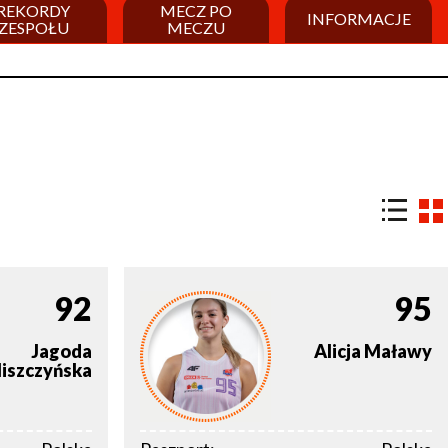
REKORDY
MECZ PO
INFORMACJE
ZESPOŁU
MECZU
92
95
Jagoda
Alicja
Maławy
liszczyńska