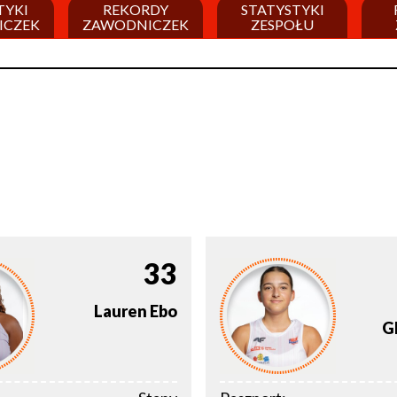
TYKI
REKORDY
STATYSTYKI
ICZEK
ZAWODNICZEK
ZESPOŁU
33
Lauren
Ebo
G