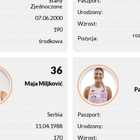
Stany
Paszport:
Zjednoczone
Urodzony:
07.06.2000
Wzrost:
190
ro
Pozycja:
środkowa
36
Maja
Miljković
P
Serbia
Paszport:
11.04.1988
Urodzony:
170
Wzrost: