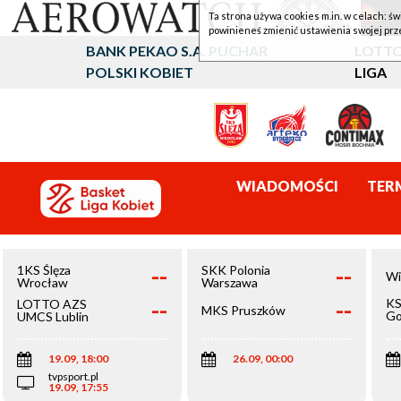
Ta strona używa cookies m.in. w celach: św
powinieneś zmienić ustawienia swojej prz
BANK PEKAO S.A. PUCHAR
LOTTO
POLSKI KOBIET
LIGA
WIADOMOŚCI
TER
--
--
1KS Ślęza
SKK Polonia
Wi
Wrocław
Warszawa
--
--
KS
LOTTO AZS
MKS Pruszków
Go
UMCS Lublin
Wi
19.09, 18:00
26.09, 00:00
tvpsport.pl
19.09, 17:55