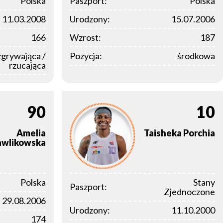
Polska
Paszport:
Polska
11.03.2008
Urodzony:
15.07.2006
166
Wzrost:
187
zgrywająca /
Pozycja:
środkowa
rzucająca
90
10
Amelia
Taisheka
Porchia
awlikowska
Polska
Stany
Paszport:
Zjednoczone
29.08.2006
Urodzony:
11.10.2000
174