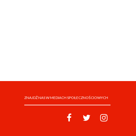
ZNAJDŹ NAS W MEDIACH SPOŁECZNOŚCIOWYCH