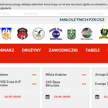
iadczenia usług, reklamy, statystyk. Korzystając ze strony wyrażasz zgodę na używanie c
1KS ŚLĘZA WROCŁAW - LOTTO AZS UMCS LUBLIN
eglądarki.
 3X3
#HWHR
STANDARDY OCHRONY
MAŁOLETNICH PZKOSZ
MINARZ
DRUŻYNY
ZAWODNICZKI
TABELE
--
--
dzew
Wisła Kraków
Artego 
--
--
SSE Enea AJP
1KS Ślęza
Energa 
rzów
Wrocław
elkopolski
26.09, 00:00
26.09, 00:00
26.