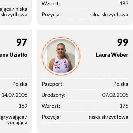
Wzrost:
183
ająca / niska
skrzydłowa
Pozycja:
silna skrzydłowa
97
99
ena
Uziałło
Laura
Weber
Polska
Paszport:
Polska
14.07.2006
Urodzony:
07.02.2005
169
Wzrost:
175
zgrywająca /
Pozycja:
niska skrzydłowa
rzucająca