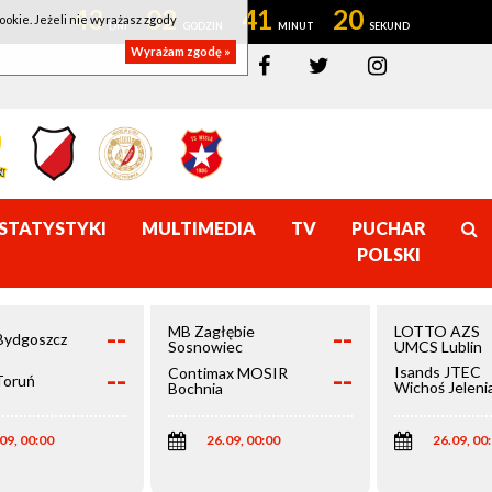
43
02
41
19
ookie. Jeżeli nie wyrażasz zgody
Wyrażam zgodę »
STATYSTYKI
MULTIMEDIA
TV
PUCHAR
POLSKI
--
--
MB Zagłębie
LOTTO AZS
Bydgoszcz
Sosnowiec
UMCS Lublin
--
--
Isands JTEC
Contimax MOSIR
Toruń
Wichoś Jeleni
Bochnia
Góra
09, 00:00
26.09, 00:00
26.09, 00