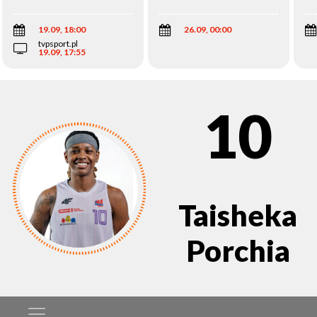
Wi
19.09, 18:00
26.09, 00:00
tvpsport.pl
19.09, 17:55
10
Taisheka
Porchia