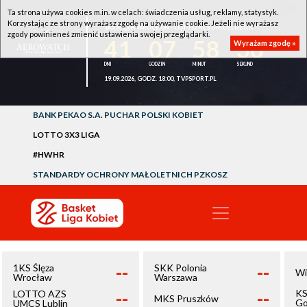
Ta strona używa cookies m.in. w celach: świadczenia usług, reklamy, statystyk.
Korzystając ze strony wyrażasz zgodę na używanie cookie. Jeżeli nie wyrażasz
1KS ŚLĘZA WROCŁAW - LOTTO AZS UMCS LUBLIN
zgody powinieneś zmienić ustawienia swojej przeglądarki.
41
07
58
30
Wyrażam zgodę »
19.09.2026, GODZ. 18:00, TVPSPORT.PL
BANK PEKAO S.A. PUCHAR POLSKI KOBIET
LOTTO 3X3 LIGA
#HWHR
STANDARDY OCHRONY MAŁOLETNICH PZKOSZ
--
--
1KS Ślęza
SKK Polonia
Wi
Wrocław
Warszawa
--
--
KS
LOTTO AZS
MKS Pruszków
Go
UMCS Lublin