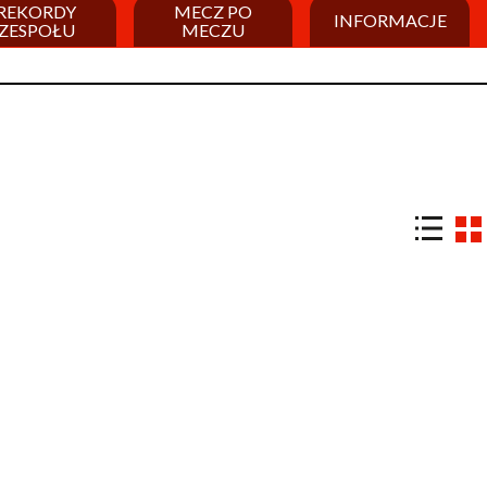
REKORDY
MECZ PO
INFORMACJE
ZESPOŁU
MECZU