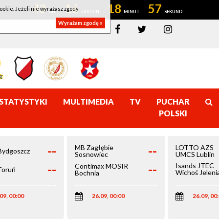
43
16
18
57
ookie. Jeżeli nie wyrażasz zgody
Wyrażam zgodę »
STATYSTYKI
MULTIMEDIA
TV
PUCHAR
POLSKI
--
--
MB Zagłębie
LOTTO AZS
Bydgoszcz
Sosnowiec
UMCS Lublin
--
--
Isands JTEC
Contimax MOSIR
Toruń
Wichoś Jeleni
Bochnia
Góra
09, 00:00
26.09, 00:00
26.09, 00