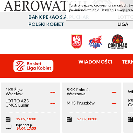
Ta strona używa cookies m.in. w celach: św
powinieneś zmienić ustawienia swojej prz
BANK PEKAO S.A. PUCHAR
LOTTO
POLSKI KOBIET
LIGA
WIADOMOŚCI
TER
--
--
1KS Ślęza
SKK Polonia
Wi
Wrocław
Warszawa
--
--
KS
LOTTO AZS
MKS Pruszków
Go
UMCS Lublin
Wi
19.09, 18:00
26.09, 00:00
tvpsport.pl
19.09, 17:55