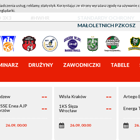
iadczenia usług, reklamy, statystyk. Korzystając ze strony wyrażasz zgodę na używanie c
1KS ŚLĘZA WROCŁAW - LOTTO AZS UMCS LUBLIN
eglądarki.
 3X3
#HWHR
STANDARDY OCHRONY
MAŁOLETNICH PZKOSZ
MINARZ
DRUŻYNY
ZAWODNICZKI
TABELE
--
--
dzew
Wisła Kraków
Artego 
--
--
SSE Enea AJP
1KS Ślęza
Energa 
rzów
Wrocław
elkopolski
26.09, 00:00
26.09, 00:00
26.