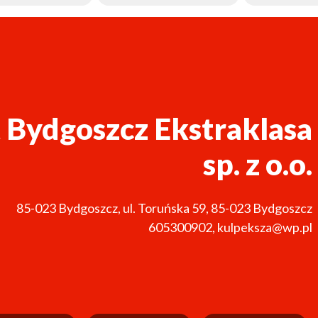
 Bydgoszcz Ekstraklasa
sp. z o.o.
85-023
Bydgoszcz
,
ul. Toruńska 59, 85-023 Bydgoszcz
605300902
,
kulpeksza@wp.pl