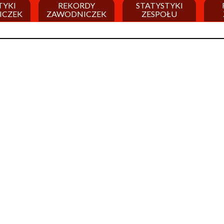
TYKI
REKORDY
STATYSTYKI
ICZEK
ZAWODNICZEK
ZESPOŁU