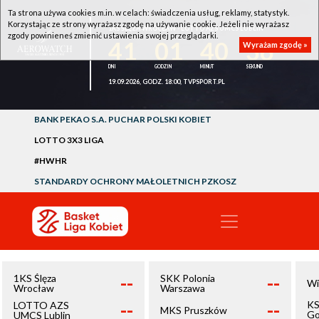
Ta strona używa cookies m.in. w celach: świadczenia usług, reklamy, statystyk.
Korzystając ze strony wyrażasz zgodę na używanie cookie. Jeżeli nie wyrażasz
1KS ŚLĘZA WROCŁAW - LOTTO AZS UMCS LUBLIN
zgody powinieneś zmienić ustawienia swojej przeglądarki.
41
01
40
36
Wyrażam zgodę »
19.09.2026, GODZ. 18:00, TVPSPORT.PL
BANK PEKAO S.A. PUCHAR POLSKI KOBIET
LOTTO 3X3 LIGA
#HWHR
STANDARDY OCHRONY MAŁOLETNICH PZKOSZ
--
--
1KS Ślęza
SKK Polonia
Wi
Wrocław
Warszawa
--
--
KS
LOTTO AZS
MKS Pruszków
Go
UMCS Lublin