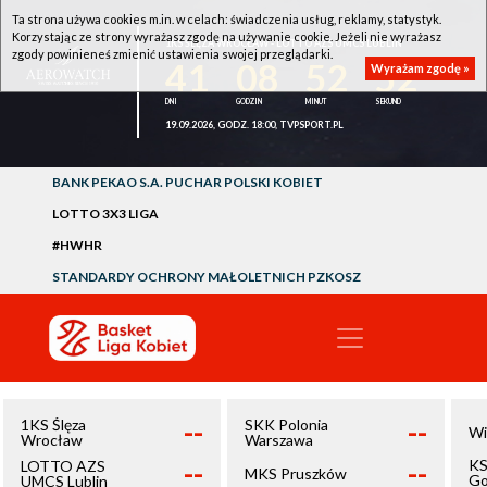
Ta strona używa cookies m.in. w celach: świadczenia usług, reklamy, statystyk.
Korzystając ze strony wyrażasz zgodę na używanie cookie. Jeżeli nie wyrażasz
1KS ŚLĘZA WROCŁAW - LOTTO AZS UMCS LUBLIN
zgody powinieneś zmienić ustawienia swojej przeglądarki.
41
08
52
52
Wyrażam zgodę »
19.09.2026, GODZ. 18:00, TVPSPORT.PL
BANK PEKAO S.A. PUCHAR POLSKI KOBIET
LOTTO 3X3 LIGA
#HWHR
STANDARDY OCHRONY MAŁOLETNICH PZKOSZ
--
--
1KS Ślęza
SKK Polonia
Wi
Wrocław
Warszawa
--
--
KS
LOTTO AZS
MKS Pruszków
Go
UMCS Lublin