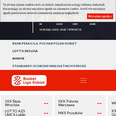
Ta strona używa cookies m.in. w celach: świadczenia usług, reklamy, statystyk.
Korzystając ze strony wyrażasz zgodę na używanie cookie. Jeżeli nie wyrażasz
1KS ŚLĘZA WROCŁAW - LOTTO AZS UMCS LUBLIN
zgody powinieneś zmienić ustawienia swojej przeglądarki.
41
06
10
01
Wyrażam zgodę »
19.09.2026, GODZ. 18:00, TVPSPORT.PL
BANK PEKAO S.A. PUCHAR POLSKI KOBIET
LOTTO 3X3 LIGA
#HWHR
STANDARDY OCHRONY MAŁOLETNICH PZKOSZ
--
--
1KS Ślęza
SKK Polonia
Wi
Wrocław
Warszawa
--
--
KS
LOTTO AZS
MKS Pruszków
Go
UMCS Lublin