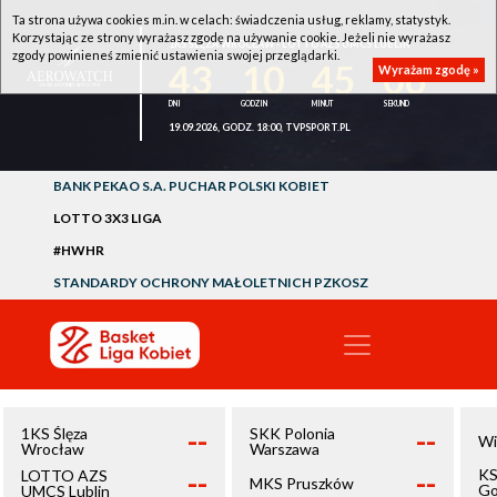
Ta strona używa cookies m.in. w celach: świadczenia usług, reklamy, statystyk.
Korzystając ze strony wyrażasz zgodę na używanie cookie. Jeżeli nie wyrażasz
1KS ŚLĘZA WROCŁAW - LOTTO AZS UMCS LUBLIN
zgody powinieneś zmienić ustawienia swojej przeglądarki.
43
10
45
06
Wyrażam zgodę »
19.09.2026, GODZ. 18:00, TVPSPORT.PL
BANK PEKAO S.A. PUCHAR POLSKI KOBIET
LOTTO 3X3 LIGA
#HWHR
STANDARDY OCHRONY MAŁOLETNICH PZKOSZ
--
--
1KS Ślęza
SKK Polonia
Wi
Wrocław
Warszawa
--
--
KS
LOTTO AZS
MKS Pruszków
Go
UMCS Lublin