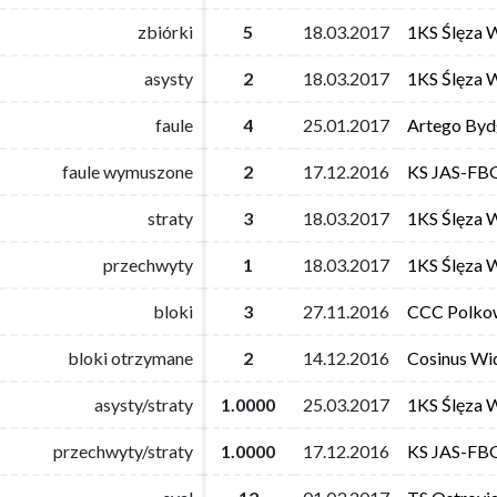
zbiórki
zbiórki
5
5
18.03.2017
18.03.2017
1KS Ślęza 
1KS Ślęza 
asysty
asysty
2
2
18.03.2017
18.03.2017
1KS Ślęza 
1KS Ślęza 
faule
faule
4
4
25.01.2017
25.01.2017
Artego Byd
Artego Byd
faule wymuszone
faule wymuszone
2
2
17.12.2016
17.12.2016
KS JAS-FBG
KS JAS-FBG
straty
straty
3
3
18.03.2017
18.03.2017
1KS Ślęza 
1KS Ślęza 
przechwyty
przechwyty
1
1
18.03.2017
18.03.2017
1KS Ślęza 
1KS Ślęza 
bloki
bloki
3
3
27.11.2016
27.11.2016
CCC Polko
CCC Polko
bloki otrzymane
bloki otrzymane
2
2
14.12.2016
14.12.2016
Cosinus Wi
Cosinus Wi
asysty/straty
asysty/straty
1.0000
1.0000
25.03.2017
25.03.2017
1KS Ślęza 
1KS Ślęza 
przechwyty/straty
przechwyty/straty
1.0000
1.0000
17.12.2016
17.12.2016
KS JAS-FBG
KS JAS-FBG