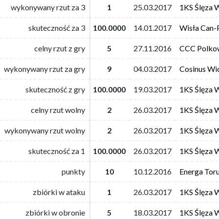
wykonywany rzut za 3
wykonywany rzut za 3
1
1
25.03.2017
25.03.2017
1KS Ślęza 
1KS Ślęza 
skuteczność za 3
skuteczność za 3
100.0000
100.0000
14.01.2017
14.01.2017
Wisła Can-
Wisła Can-
celny rzut z gry
celny rzut z gry
5
5
27.11.2016
27.11.2016
CCC Polko
CCC Polko
wykonywany rzut za gry
wykonywany rzut za gry
9
9
04.03.2017
04.03.2017
Cosinus Wi
Cosinus Wi
skuteczność z gry
skuteczność z gry
100.0000
100.0000
19.03.2017
19.03.2017
1KS Ślęza 
1KS Ślęza 
celny rzut wolny
celny rzut wolny
2
2
26.03.2017
26.03.2017
1KS Ślęza 
1KS Ślęza 
wykonywany rzut wolny
wykonywany rzut wolny
2
2
26.03.2017
26.03.2017
1KS Ślęza 
1KS Ślęza 
skuteczność za 1
skuteczność za 1
100.0000
100.0000
26.03.2017
26.03.2017
1KS Ślęza 
1KS Ślęza 
punkty
punkty
10
10
10.12.2016
10.12.2016
Energa Tor
Energa Tor
zbiórki w ataku
zbiórki w ataku
1
1
26.03.2017
26.03.2017
1KS Ślęza 
1KS Ślęza 
zbiórki w obronie
zbiórki w obronie
5
5
18.03.2017
18.03.2017
1KS Ślęza 
1KS Ślęza 