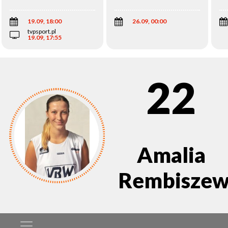
Wi
19.09, 18:00
26.09, 00:00
tvpsport.pl
19.09, 17:55
22
Amalia
Rembiszew