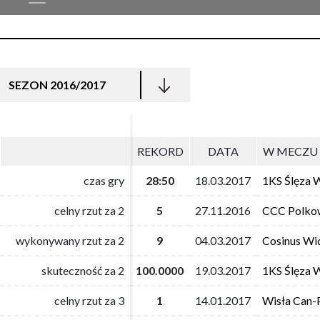
SEZON 2016/2017
REKORD
REKORD
DATA
DATA
W MECZU 
W MECZU 
czas gry
czas gry
28:50
28:50
18.03.2017
18.03.2017
1KS Ślęza 
1KS Ślęza 
celny rzut za 2
celny rzut za 2
5
5
27.11.2016
27.11.2016
CCC Polko
CCC Polko
wykonywany rzut za 2
wykonywany rzut za 2
9
9
04.03.2017
04.03.2017
Cosinus Wi
Cosinus Wi
skuteczność za 2
skuteczność za 2
100.0000
100.0000
19.03.2017
19.03.2017
1KS Ślęza 
1KS Ślęza 
celny rzut za 3
celny rzut za 3
1
1
14.01.2017
14.01.2017
Wisła Can-
Wisła Can-